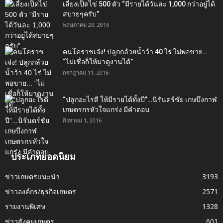
เลี้ยงเป็ดไข่ 500 ตัว “มีรายได้วันละ 1,000 กว่าอยู่ได้
สบายๆครับ”
พฤษภาคม 23, 2016
คนโคราชเจ๋ง! ปลูกกล้วยน้ำว้า 40 ไร่ ไม่พอขาย…
“ไม่เชื่อก็ให้มาดูงานได้”‬
กรกฎาคม 11, 2016
“ปลูกอะไรดี ให้มีรายได้ทั้งปี”…นิรันดร์ชัย เกษบึงกาฬ
เกษตรกรหัวใจแกร่ง มีคำตอบ
สิงหาคม 1, 2016
ประเภทยอดนิยม
ข่าวเกษตรแนะนำ
3193
ข่าวองค์กร/ธุรกิจเกษตร
2571
รายงานพิเศษ
1328
ข่าวสังคมเกษตร
601