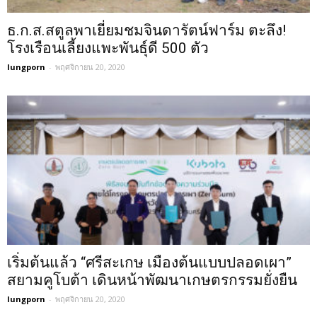
ธ.ก.ส.สตูลพาเยี่ยมชมจินดารัตน์ฟาร์ม ตะลึง!
โรงเรือนเลี้ยงแพะพันธุ์ดี 500 ตัว
lungporn
-
พฤศจิกายน 20, 2020
เริ่มต้นแล้ว “ศรีสะเกษ เมืองต้นแบบปลอดเผา”
สยามคูโบต้า เดินหน้าพัฒนาเกษตรกรรมยั่งยืน
lungporn
-
พฤศจิกายน 20, 2020