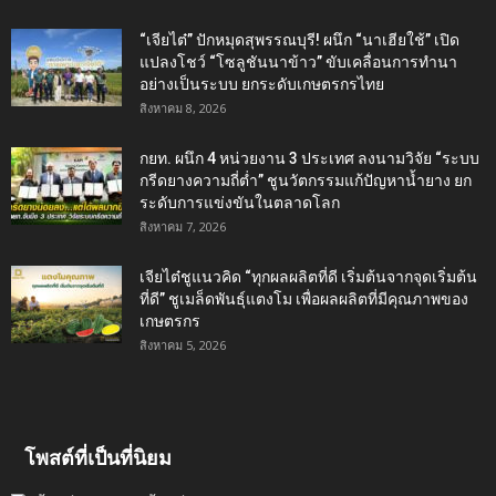
“เจียไต๋” ปักหมุดสุพรรณบุรี! ผนึก “นาเฮียใช้” เปิด
แปลงโชว์ “โซลูชันนาข้าว” ขับเคลื่อนการทำนา
อย่างเป็นระบบ ยกระดับเกษตรกรไทย
สิงหาคม 8, 2026
กยท. ผนึก 4 หน่วยงาน 3 ประเทศ ลงนามวิจัย “ระบบ
กรีดยางความถี่ต่ำ” ชูนวัตกรรมแก้ปัญหาน้ำยาง ยก
ระดับการแข่งขันในตลาดโลก
สิงหาคม 7, 2026
เจียไต๋ชูแนวคิด “ทุกผลผลิตที่ดี เริ่มต้นจากจุดเริ่มต้น
ที่ดี” ชูเมล็ดพันธุ์แตงโม เพื่อผลผลิตที่มีคุณภาพของ
เกษตรกร
สิงหาคม 5, 2026
โพสต์ที่เป็นที่นิยม