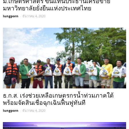
ม.เกษตรศาสตร์ ขึ้นแท่นประธานเครือข่าย
มหาวิทยาลัยยั่งยืนแห่งประเทศไทย
lungporn
-
ธันวาคม 4, 2020
ธ.ก.ส. เร่งช่วยเหลือเกษตรกรน้ำท่วมภาคใต้
พร้อมจัดสินเชื่อฉุกเฉินฟื้นฟูทันที
lungporn
-
ธันวาคม 4, 2020