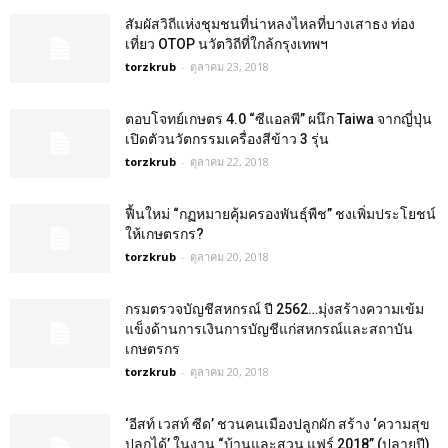
สัมผัสวิถีแห่งชุมชนที่น่าหลงไหลที่บางเสาธง ท่อง
เที่ยว OTOP นวัตวิถีที่ใกล้กรุงเทพฯ
torzkrub
-
ตุลาคม 23, 2018
ตอบโจทย์เกษตร 4.0 “ซีแอลพี” ผนึก Taiwa จากญี่ปุ่น
เปิดตัวนวัตกรรมเครื่องสีข้าว 3 รุ่น
torzkrub
-
ตุลาคม 22, 2018
ฟื้นใหม่ “กฏหมายคุ้มครองพันธุ์พืช” ชงเพิ่มประโยชน์
ให้เกษตรกร?
torzkrub
-
ตุลาคม 20, 2018
กรมตรวจบัญชีสหกรณ์ ปี 2562…มุ่งสร้างความเข้ม
แข็งด้านการเงินการบัญชีแก่สหกรณ์และสถาบัน
เกษตรกร
torzkrub
-
ตุลาคม 20, 2018
‘อีสท์ เวสท์ ซีด’ ชวนคนเมืองปลูกผัก สร้าง ‘ความสุข
ปลูกได้’ ในงาน “บ้านและสวน แฟร์ 2018” (ปลายปี)