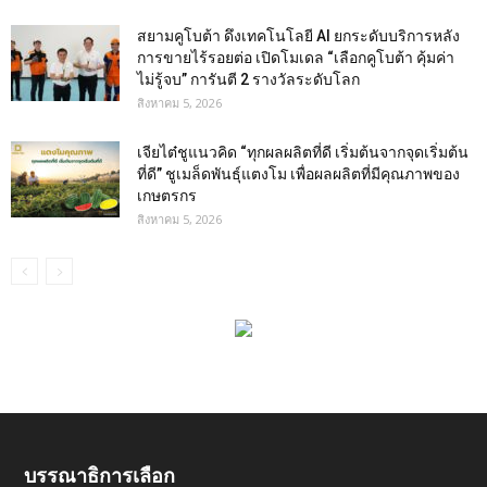
สยามคูโบต้า ดึงเทคโนโลยี AI ยกระดับบริการหลัง
การขายไร้รอยต่อ เปิดโมเดล “เลือกคูโบต้า คุ้มค่า
ไม่รู้จบ” การันตี 2 รางวัลระดับโลก
สิงหาคม 5, 2026
เจียไต๋ชูแนวคิด “ทุกผลผลิตที่ดี เริ่มต้นจากจุดเริ่มต้น
ที่ดี” ชูเมล็ดพันธุ์แตงโม เพื่อผลผลิตที่มีคุณภาพของ
เกษตรกร
สิงหาคม 5, 2026
บรรณาธิการเลือก