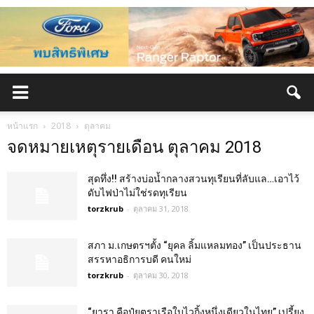
หน้าแรก
2018
ตุลาคม
จดหมายเหตุรายเดือน ตุลาคม 2018
สุดทึ่ง!! สร้างบ่อน้ำกลางสวนทุเรียนที่ลับแล…เอาไว้
ดับไฟป่าไม่ใช่รดทุเรียน
torzkrub
-
ตุลาคม 31, 2018
สภา ม.เกษตรฯตั้ง “ยุคล ลิ้มแหลมทอง” เป็นประธาน
สรรหาอธิการบดี คนใหม่
torzkrub
-
ตุลาคม 30, 2018
“ยารา คือปุ๋ยตราเรือใบไวกิ้งหนึ่งเดียวในไทย” เปรี้ยง