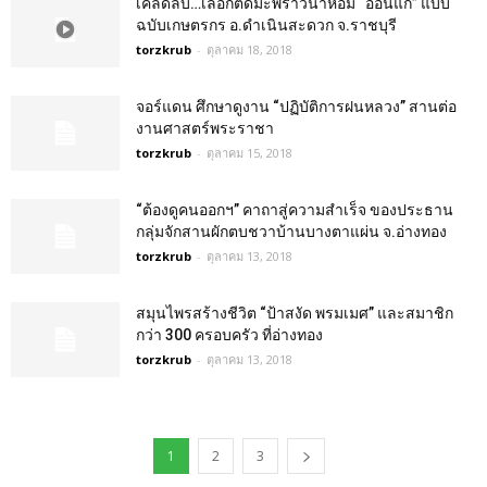
เคล็ดลับ…เลือกตัดมะพร้าวน้ำหอม “อ่อนแก่” แบบ
ฉบับเกษตรกร อ.ดำเนินสะดวก จ.ราชบุรี
torzkrub
-
ตุลาคม 18, 2018
จอร์แดน ศึกษาดูงาน “ปฏิบัติการฝนหลวง” สานต่อ
งานศาสตร์พระราชา
torzkrub
-
ตุลาคม 15, 2018
“ต้องดูคนออกฯ” คาถาสู่ความสำเร็จ ของประธาน
กลุ่มจักสานผักตบชวาบ้านบางตาแผ่น จ.อ่างทอง
torzkrub
-
ตุลาคม 13, 2018
สมุนไพรสร้างชีวิต “ป้าสงัด พรมเมศ” และสมาชิก
กว่า 300 ครอบครัว ที่อ่างทอง
torzkrub
-
ตุลาคม 13, 2018
1
2
3