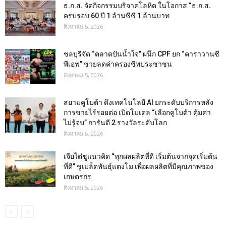
ธ.ก.ส. จัดกิจกรรมบริจาคโลหิต ในโอกาส “ธ.ก.ส.
ครบรอบ 60 ปี 1 ล้านซีซี 1 ล้านบาท
สิงหาคม 5, 2026
ชลบุรีจัด “ตลาดปันน้ำใจ” ผนึก CPF ยก “คาราวานซี
พีเอฟ” ช่วยลดค่าครองชีพประชาชน
สิงหาคม 5, 2026
สยามคูโบต้า ดึงเทคโนโลยี AI ยกระดับบริการหลัง
การขายไร้รอยต่อ เปิดโมเดล “เลือกคูโบต้า คุ้มค่า
ไม่รู้จบ” การันตี 2 รางวัลระดับโลก
สิงหาคม 5, 2026
เจียไต๋ชูแนวคิด “ทุกผลผลิตที่ดี เริ่มต้นจากจุดเริ่มต้น
ที่ดี” ชูเมล็ดพันธุ์แตงโม เพื่อผลผลิตที่มีคุณภาพของ
เกษตรกร
สิงหาคม 5, 2026