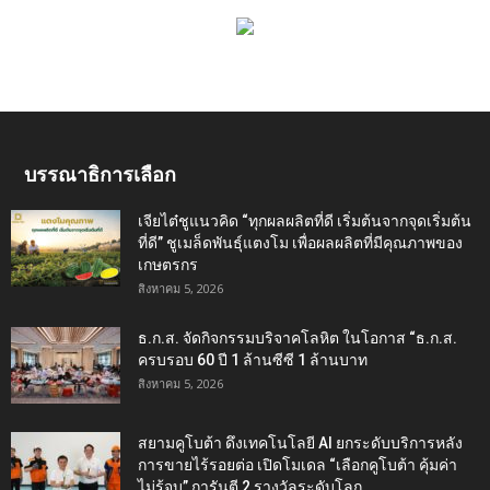
บรรณาธิการเลือก
เจียไต๋ชูแนวคิด “ทุกผลผลิตที่ดี เริ่มต้นจากจุดเริ่มต้น
ที่ดี” ชูเมล็ดพันธุ์แตงโม เพื่อผลผลิตที่มีคุณภาพของ
เกษตรกร
สิงหาคม 5, 2026
ธ.ก.ส. จัดกิจกรรมบริจาคโลหิต ในโอกาส “ธ.ก.ส.
ครบรอบ 60 ปี 1 ล้านซีซี 1 ล้านบาท
สิงหาคม 5, 2026
สยามคูโบต้า ดึงเทคโนโลยี AI ยกระดับบริการหลัง
การขายไร้รอยต่อ เปิดโมเดล “เลือกคูโบต้า คุ้มค่า
ไม่รู้จบ” การันตี 2 รางวัลระดับโลก