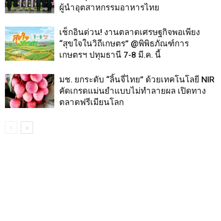
ผู้นำอุตสาหกรรมอาหารไทย
เช็กอินด่วน! งานตลาดเศรษฐกิจพอเพียง
“สุขใจในวิถีเกษตร” @พิพิธภัณฑ์การ
เกษตรฯ ปทุมธานี 7-8 มี.ค. นี้
มช. ยกระดับ “ลิ้นจี่ไทย” ด้วยเทคโนโลยี NIR
คัดเกรดแม่นยำแบบไม่ทำลายผล เปิดทาง
ตลาดฟรีเมียนโลก