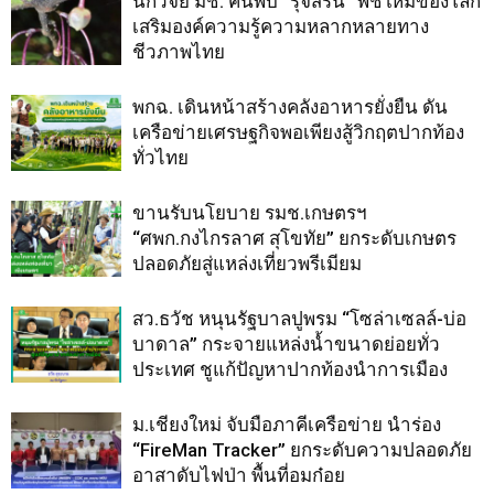
นักวิจัย มช. ค้นพบ “รุจิสิริน” พืชใหม่ของโลก
เสริมองค์ความรู้ความหลากหลายทาง
ชีวภาพไทย
พกฉ. เดินหน้าสร้างคลังอาหารยั่งยืน ดัน
เครือข่ายเศรษฐกิจพอเพียงสู้วิกฤตปากท้อง
ทั่วไทย
ขานรับนโยบาย รมช.เกษตรฯ
“ศพก.กงไกรลาศ สุโขทัย” ยกระดับเกษตร
ปลอดภัยสู่แหล่งเที่ยวพรีเมียม
สว.ธวัช หนุนรัฐบาลปูพรม “โซล่าเซลล์-บ่อ
บาดาล” กระจายแหล่งน้ำขนาดย่อยทั่ว
ประเทศ ชูแก้ปัญหาปากท้องนำการเมือง
ม.เชียงใหม่ จับมือภาคีเครือข่าย นำร่อง
“FireMan Tracker” ยกระดับความปลอดภัย
อาสาดับไฟป่า พื้นที่อมก๋อย