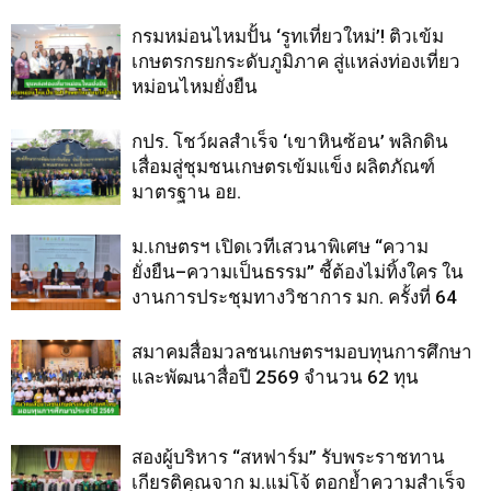
กรมหม่อนไหมปั้น ‘รูทเที่ยวใหม่’! ติวเข้ม
เกษตรกรยกระดับภูมิภาค สู่แหล่งท่องเที่ยว
หม่อนไหมยั่งยืน
กปร. โชว์ผลสำเร็จ ‘เขาหินซ้อน’ พลิกดิน
เสื่อมสู่ชุมชนเกษตรเข้มแข็ง ผลิตภัณฑ์
มาตรฐาน อย.
ม.เกษตรฯ เปิดเวทีเสวนาพิเศษ “ความ
ยั่งยืน–ความเป็นธรรม” ชี้ต้องไม่ทิ้งใคร ใน
งานการประชุมทางวิชาการ มก. ครั้งที่ 64
สมาคมสื่อมวลชนเกษตรฯมอบทุนการศึกษา
และพัฒนาสื่อปี 2569 จำนวน 62 ทุน
สองผู้บริหาร “สหฟาร์ม” รับพระราชทาน
เกียรติคุณจาก ม.แม่โจ้ ตอกย้ำความสำเร็จ