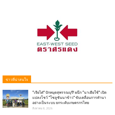
ข่าวที่น่าสนใจ
“เจียไต๋” ปักหมุดสุพรรณบุรี! ผนึก “นาเฮียใช้” เปิด
แปลงโชว์ “โซลูชันนาข้าว” ขับเคลื่อนการทำนา
อย่างเป็นระบบ ยกระดับเกษตรกรไทย
สิงหาคม 8, 2026