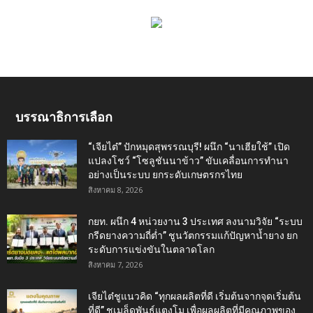
บรรณาธิการเลือก
“เจียไต๋” ปักหมุดสุพรรณบุรี! ผนึก “นาเฮียใช้” เปิด
แปลงโชว์ “โซลูชันนาข้าว” ขับเคลื่อนการทำนา
อย่างเป็นระบบ ยกระดับเกษตรกรไทย
สิงหาคม 8, 2026
กยท. ผนึก 4 หน่วยงาน 3 ประเทศ ลงนามวิจัย “ระบบ
กรีดยางความถี่ต่ำ” ชูนวัตกรรมแก้ปัญหาน้ำยาง ยก
ระดับการแข่งขันในตลาดโลก
สิงหาคม 7, 2026
เจียไต๋ชูแนวคิด “ทุกผลผลิตที่ดี เริ่มต้นจากจุดเริ่มต้น
ที่ดี” ชูเมล็ดพันธุ์แตงโม เพื่อผลผลิตที่มีคุณภาพของ