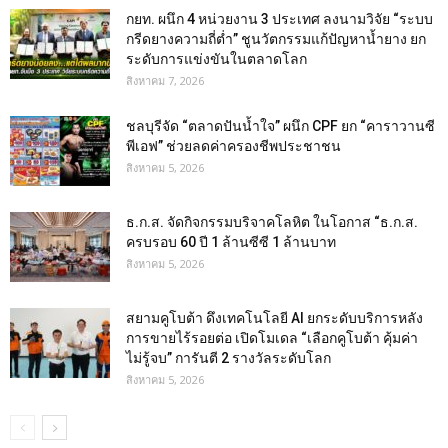
กยท. ผนึก 4 หน่วยงาน 3 ประเทศ ลงนามวิจัย “ระบบ
กรีดยางความถี่ต่ำ” ชูนวัตกรรมแก้ปัญหาน้ำยาง ยก
ระดับการแข่งขันในตลาดโลก
สิงหาคม 7, 2026
ชลบุรีจัด “ตลาดปันน้ำใจ” ผนึก CPF ยก “คาราวานซี
พีเอฟ” ช่วยลดค่าครองชีพประชาชน
สิงหาคม 5, 2026
ธ.ก.ส. จัดกิจกรรมบริจาคโลหิต ในโอกาส “ธ.ก.ส.
ครบรอบ 60 ปี 1 ล้านซีซี 1 ล้านบาท
สิงหาคม 5, 2026
สยามคูโบต้า ดึงเทคโนโลยี AI ยกระดับบริการหลัง
การขายไร้รอยต่อ เปิดโมเดล “เลือกคูโบต้า คุ้มค่า
ไม่รู้จบ” การันตี 2 รางวัลระดับโลก
สิงหาคม 5, 2026