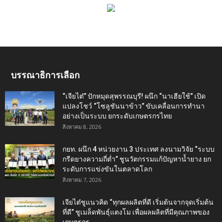
บรรณาธิการเลือก
“เจียไต๋” ปักหมุดสุพรรณบุรี! ผนึก “นาเฮียใช้” เปิด
แปลงโชว์ “โซลูชันนาข้าว” ขับเคลื่อนการทำนา
อย่างเป็นระบบ ยกระดับเกษตรกรไทย
สิงหาคม 8, 2026
กยท. ผนึก 4 หน่วยงาน 3 ประเทศ ลงนามวิจัย “ระบบ
กรีดยางความถี่ต่ำ” ชูนวัตกรรมแก้ปัญหาน้ำยาง ยก
ระดับการแข่งขันในตลาดโลก
สิงหาคม 7, 2026
เจียไต๋ชูแนวคิด “ทุกผลผลิตที่ดี เริ่มต้นจากจุดเริ่มต้น
ที่ดี” ชูเมล็ดพันธุ์แตงโม เพื่อผลผลิตที่มีคุณภาพของ