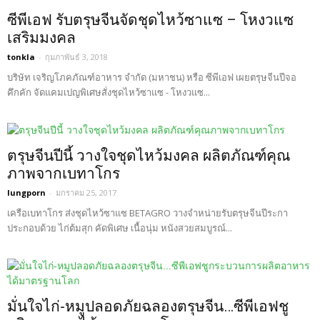
ซีพีเอฟ รับตรุษจีนจัดชุดไหว้ซาแซ – โหงวแซ
เสริมมงคล
tonkla
-
กุมภาพันธ์ 3, 2018
บริษัท เจริญโภคภัณฑ์อาหาร จำกัด (มหาชน) หรือ ซีพีเอฟ เผยตรุษจีนปีจอ
คึกคัก จัดแคมเปญพิเศษสั่งชุดไหว้ซาแซ - โหงวแซ...
ตรุษจีนปีนี้ วางใจชุดไหว้มงคล ผลิตภัณฑ์คุณ
ภาพจากเบทาโกร
lungporn
-
มกราคม 25, 2017
เครือเบทาโกร ส่งชุดไหว้ซาแซ BETAGRO วางจำหน่ายรับตรุษจีนปีระกา
ประกอบด้วย ไก่ต้มสุก คัดพิเศษ เนื้อนุ่ม หนังสวยสมบูรณ์...
มั่นใจไก่-หมูปลอดภัยฉลองตรุษจีน…ซีพีเอฟชู