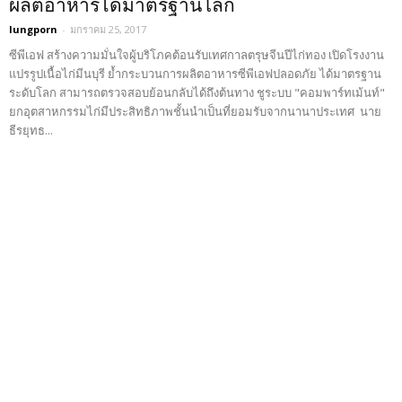
ผลิตอาหารได้มาตรฐานโลก
lungporn
-
มกราคม 25, 2017
ซีพีเอฟ สร้างความมั่นใจผู้บริโภคต้อนรับเทศกาลตรุษจีนปีไก่ทอง เปิดโรงงาน
แปรรูปเนื้อไก่มีนบุรี ย้ำกระบวนการผลิตอาหารซีพีเอฟปลอดภัย ได้มาตรฐาน
ระดับโลก สามารถตรวจสอบย้อนกลับได้ถึงต้นทาง ชูระบบ "คอมพาร์ทเม้นท์"
ยกอุตสาหกรรมไก่มีประสิทธิภาพชั้นนำเป็นที่ยอมรับจากนานาประเทศ นาย
ธีรยุทธ...