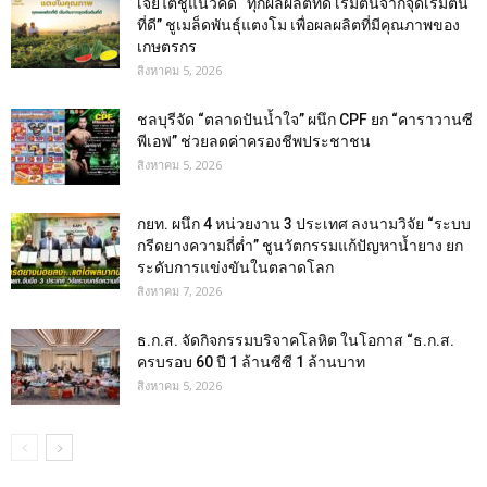
เจียไต๋ชูแนวคิด “ทุกผลผลิตที่ดี เริ่มต้นจากจุดเริ่มต้น
ที่ดี” ชูเมล็ดพันธุ์แตงโม เพื่อผลผลิตที่มีคุณภาพของ
เกษตรกร
สิงหาคม 5, 2026
ชลบุรีจัด “ตลาดปันน้ำใจ” ผนึก CPF ยก “คาราวานซี
พีเอฟ” ช่วยลดค่าครองชีพประชาชน
สิงหาคม 5, 2026
กยท. ผนึก 4 หน่วยงาน 3 ประเทศ ลงนามวิจัย “ระบบ
กรีดยางความถี่ต่ำ” ชูนวัตกรรมแก้ปัญหาน้ำยาง ยก
ระดับการแข่งขันในตลาดโลก
สิงหาคม 7, 2026
ธ.ก.ส. จัดกิจกรรมบริจาคโลหิต ในโอกาส “ธ.ก.ส.
ครบรอบ 60 ปี 1 ล้านซีซี 1 ล้านบาท
สิงหาคม 5, 2026