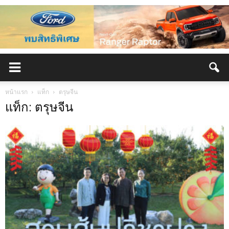
หน้าแรก
แท็ก
ตรุษจีน
แท็ก: ตรุษจีน