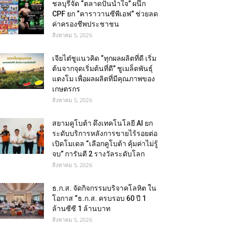
ชลบุรีจัด “ตลาดปันน้ำใจ” ผนึก
CPF ยก “คาราวานซีพีเอฟ” ช่วยลด
ค่าครองชีพประชาชน
สิงหาคม 5, 2026
เจียไต๋ชูแนวคิด “ทุกผลผลิตที่ดี เริ่ม
ต้นจากจุดเริ่มต้นที่ดี” ชูเมล็ดพันธุ์
แตงโม เพื่อผลผลิตที่มีคุณภาพของ
เกษตรกร
สิงหาคม 5, 2026
สยามคูโบต้า ดึงเทคโนโลยี AI ยก
ระดับบริการหลังการขายไร้รอยต่อ
เปิดโมเดล “เลือกคูโบต้า คุ้มค่าไม่รู้
จบ” การันตี 2 รางวัลระดับโลก
สิงหาคม 5, 2026
ธ.ก.ส. จัดกิจกรรมบริจาคโลหิต ใน
โอกาส “ธ.ก.ส. ครบรอบ 60 ปี 1
ล้านซีซี 1 ล้านบาท
สิงหาคม 5, 2026