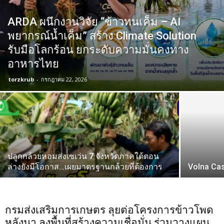
ARDA ผนึกงานวิจัย “ข้าวทนเค็ม – AI
พยากรณ์น้ำเค็ม” สร้าง Climate Solution
รับมือโลกร้อน ยกระดับความมั่นคงทาง
อาหารไทย
torzkrub
-
กรกฎาคม 22, 2026
ปลูกกล้วยหอมส่งเซเว่น 7 จังหวัดภาคใต้ตอน
ล่างยังมีโอกาส…เผยมาตรฐานกล้วยที่ต้องการ
Volna Ca
กรมส่งเสริมการเกษตร ลุยต่อโครงการข้าวโพด
หลังนา ลงพื้นที่สร้างความเชื่อมั่น ร่วมวางแผน