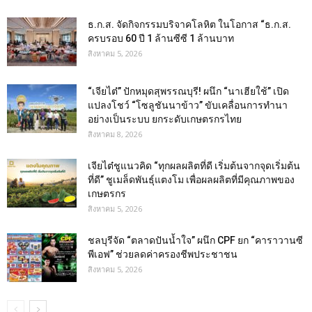
ธ.ก.ส. จัดกิจกรรมบริจาคโลหิต ในโอกาส “ธ.ก.ส.
ครบรอบ 60 ปี 1 ล้านซีซี 1 ล้านบาท
สิงหาคม 5, 2026
“เจียไต๋” ปักหมุดสุพรรณบุรี! ผนึก “นาเฮียใช้” เปิด
แปลงโชว์ “โซลูชันนาข้าว” ขับเคลื่อนการทำนา
อย่างเป็นระบบ ยกระดับเกษตรกรไทย
สิงหาคม 8, 2026
เจียไต๋ชูแนวคิด “ทุกผลผลิตที่ดี เริ่มต้นจากจุดเริ่มต้น
ที่ดี” ชูเมล็ดพันธุ์แตงโม เพื่อผลผลิตที่มีคุณภาพของ
เกษตรกร
สิงหาคม 5, 2026
ชลบุรีจัด “ตลาดปันน้ำใจ” ผนึก CPF ยก “คาราวานซี
พีเอฟ” ช่วยลดค่าครองชีพประชาชน
สิงหาคม 5, 2026