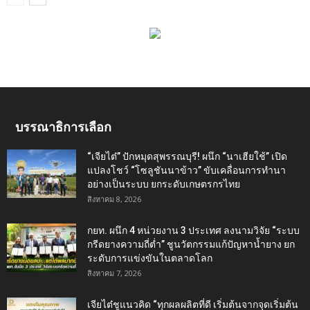
บรรณาธิการเลือก
“เจียไต๋” ปักหมุดสุพรรณบุรี! ผนึก “นาเฮียใช้” เปิด
แปลงโชว์ “โซลูชันนาข้าว” ขับเคลื่อนการทำนา
อย่างเป็นระบบ ยกระดับเกษตรกรไทย
สิงหาคม 8, 2026
กยท. ผนึก 4 หน่วยงาน 3 ประเทศ ลงนามวิจัย “ระบบ
กรีดยางความถี่ต่ำ” ชูนวัตกรรมแก้ปัญหาน้ำยาง ยก
ระดับการแข่งขันในตลาดโลก
สิงหาคม 7, 2026
เจียไต๋ชูแนวคิด “ทุกผลผลิตที่ดี เริ่มต้นจากจุดเริ่มต้น