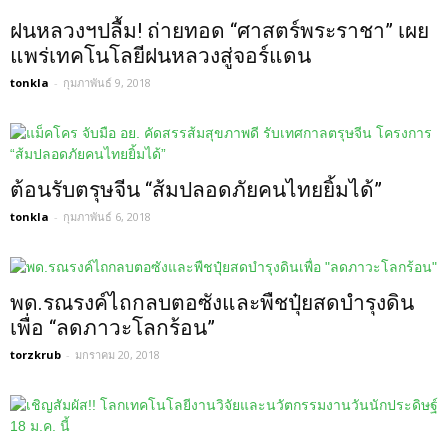
ฝนหลวงฯปลื้ม! ถ่ายทอด “ศาสตร์พระราชา” เผย
แพร่เทคโนโลยีฝนหลวงสู่จอร์แดน
tonkla
-
กุมภาพันธ์ 9, 2018
ต้อนรับตรุษจีน “ส้มปลอดภัยคนไทยยิ้มได้”
tonkla
-
กุมภาพันธ์ 6, 2018
พด.รณรงค์ไถกลบตอซังและพืชปุ๋ยสดบำรุงดิน
เพื่อ “ลดภาวะโลกร้อน”
torzkrub
-
มกราคม 20, 2018