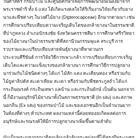
วนศาสตร์ กรมป่าไม้ และศูนย์ศึกษาเพื่อการพัฒนาอันเนื่องมาจาก
พระราชดำริ ทั้ง 6 แห่ง ได้เกิดแรงดลใจให้ริเริ่มงานวิจัยเกี่ยวกับยาง
นาและพืชต่างๆ ในวงศ์ไม้ยาง (Dipterocapceae) อีกมากตามมา เช่น
การศึกษาเปรียบเทียบความเจริญเติบโตของกล้ายางนาในธรรมชาติ
ที่ป่าภูหลวง อำเภอปักธงชัย จังหวัดนครราชสีมา การศึกษาสรีรวิทยา
ของไม้ยางนาในป่าธรรมชาติที่สถานีวนกรรมพุแค สระบุรี การ
รวบรวมและเปรียบเทียบสายพันธุ์ยางนาที่หาดวนกร
ประจวบคีรีขันธ์ การวิจัยวิธีการเพาะกล้า การเปรียบเทียบการเจริญ
เติบโตและความแข็งแรงของกล้ายางนา การศึกษาวิธีการปลูกยาง
นาร่วมกับไม้ชนิดต่างๆ ได้แก่ ไม้สัก แดง ตะเคียนทอง หรือร่วมกับ
ไม้ยูคาลิปตัส สะเดาเทียม สะเดา หรือร่วมกับพืชตระกูลถั่ว ได้แก่
กระถินณรงค์ กระถินเทพา แคบ้าน และกระถินยักษ์ เป็นต้น นอกจาก
นี้ ก็มีงานอนุรักษ์ไม้ยางนาทั้งในสภาพธรรมชาติ (In situ) และสภาพ
นอกถิ่น (Ex situ) ของกรมป่าไม้ และของเอกชนอีกเป็นจำนวนมาก
ในท้องที่ต่างๆ ทั่วประเทศ ผลงานเหล่านี้ค่อยทยอยเกิดผลต่อการ
อนุรักษ์และรณรงค์ให้มีการปลูกยางนาเพิ่มขึ้นตามลำดับ
นับเป็นพระมหากรุณาธิคุณล้นเกล้าล้นกระหม่อมที่ได้ทรงมีพระเนตร