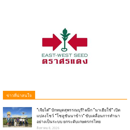
ข่าวที่น่าสนใจ
“เจียไต๋” ปักหมุดสุพรรณบุรี! ผนึก “นาเฮียใช้” เปิด
แปลงโชว์ “โซลูชันนาข้าว” ขับเคลื่อนการทำนา
อย่างเป็นระบบ ยกระดับเกษตรกรไทย
สิงหาคม 8, 2026