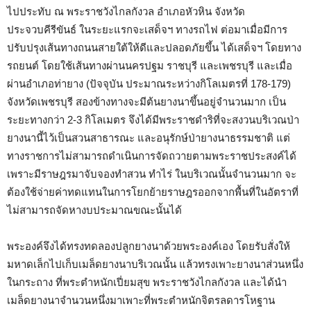
ไปประทับ ณ พระราชวังไกลกังวล อำเภอหัวหิน จังหวัด
ประจวบคีรีขันธ์ ในระยะแรกจะเสด็จฯ ทางรถไฟ ต่อมาเมื่อมีการ
ปรับปรุงเส้นทางถนนสายใต้ให้ดีและปลอดภัยขึ้น ได้เสด็จฯ โดยทาง
รถยนต์ โดยใช้เส้นทางผ่านนครปฐม ราชบุรี และเพชรบุรี และเมื่อ
ผ่านอำเภอท่ายาง (ปัจจุบัน ประมาณระหว่างกิโลเมตรที่ 178-179)
จังหวัดเพชรบุรี สองข้างทางจะมีต้นยางนาขึ้นอยู่จำนวนมาก เป็น
ระยะทางกว่า 2-3 กิโลเมตร จึงได้มีพระราชดำริที่จะสงวนบริเวณป่า
ยางนานี้ไว้เป็นสวนสาธารณะ และอนุรักษ์ป่ายางนาธรรมชาติ แต่
ทางราชการไม่สามารถดำเนินการจัดถวายตามพระราชประสงค์ได้
เพราะมีราษฎรมาจับจองทำสวน ทำไร่ ในบริเวณนั้นจำนวนมาก จะ
ต้องใช้จ่ายค่าทดแทนในการโยกย้ายราษฎรออกจากพื้นที่ในอัตราที่
ไม่สามารถจัดหางบประมาณขณะนั้นได้
พระองค์จึงได้ทรงทดลองปลูกยางนาด้วยพระองค์เอง โดยรับสั่งให้
มหาดเล็กไปเก็บเมล็ดยางนาบริเวณนั้น แล้วทรงเพาะยางนาส่วนหนึ่ง
ในกระถาง ที่พระตำหนักเปี่ยมสุข พระราชวังไกลกังวล และได้นำ
เมล็ดยางนาจำนวนหนึ่งมาเพาะที่พระตำหนักจิตรลดารโหฐาน