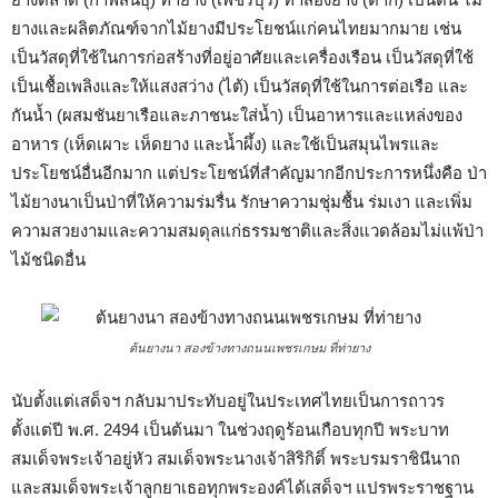
ยางและผลิตภัณฑ์จากไม้ยางมีประโยชน์แก่คนไทยมากมาย เช่น
เป็นวัสดุที่ใช้ในการก่อสร้างที่อยู่อาศัยและเครื่องเรือน เป็นวัสดุที่ใช้
เป็นเชื้อเพลิงและให้แสงสว่าง (ไต้) เป็นวัสดุที่ใช้ในการต่อเรือ และ
กันน้ำ (ผสมชันยาเรือและภาชนะใส่น้ำ) เป็นอาหารและแหล่งของ
อาหาร (เห็ดเผาะ เห็ดยาง และน้ำผึ้ง) และใช้เป็นสมุนไพรและ
ประโยชน์อื่นอีกมาก แต่ประโยชน์ที่สำคัญมากอีกประการหนึ่งคือ ป่า
ไม้ยางนาเป็นป่าที่ให้ความร่มรื่น รักษาความชุ่มชื้น ร่มเงา และเพิ่ม
ความสวยงามและความสมดุลแก่ธรรมชาติและสิ่งแวดล้อมไม่แพ้ป่า
ไม้ชนิดอื่น
ต้นยางนา สองข้างทางถนนเพชรเกษม ที่ท่ายาง
นับตั้งแต่เสด็จฯ กลับมาประทับอยู่ในประเทศไทยเป็นการถาวร
ตั้งแต่ปี พ.ศ. 2494 เป็นต้นมา ในช่วงฤดูร้อนเกือบทุกปี พระบาท
สมเด็จพระเจ้าอยู่หัว สมเด็จพระนางเจ้าสิริกิติ์ พระบรมราชินีนาถ
และสมเด็จพระเจ้าลูกยาเธอทุกพระองค์ได้เสด็จฯ แปรพระราชฐาน