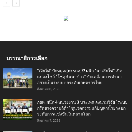
บรรณาธิการเลือก
“เจียไต๋” ปักหมุดสุพรรณบุรี! ผนึก “นาเฮียใช้” เปิด
แปลงโชว์ “โซลูชันนาข้าว” ขับเคลื่อนการทำนา
อย่างเป็นระบบ ยกระดับเกษตรกรไทย
สิงหาคม 8, 2026
กยท. ผนึก 4 หน่วยงาน 3 ประเทศ ลงนามวิจัย “ระบบ
กรีดยางความถี่ต่ำ” ชูนวัตกรรมแก้ปัญหาน้ำยาง ยก
ระดับการแข่งขันในตลาดโลก
สิงหาคม 7, 2026