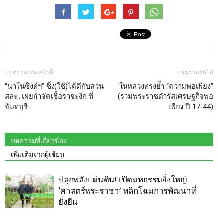
บทความก่อนหน้านี้
บทความถัดไป
“นาโนซิงค์ฯ” ซิ่ง(ใช้)ได้ดีกับสวน
ในหลวงทรงย้ำ “ความพอเพียง”
สละ…เผยกำจัดเชื้อราชะงัก ที่
(รวมพระราชดำรัสเศรษฐกิจพอ
จันทบุรี
เพียง ปี 17-44)
บทความที่เกี่ยวข้อง
เพิ่มเติมจากผู้เขียน
ปลุกพลังแผ่นดิน! เปิดมหกรรมยิ่งใหญ่
‘ศาสตร์พระราชา’ พลิกโฉมการพัฒนาที่
ยั่งยืน