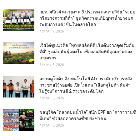
กยท. ผนึก 4 หน่วยงาน 3 ประเทศ ลงนามวิจัย “ระบบ
กรีดยางความถี่ต่ำ” ชูนวัตกรรมแก้ปัญหาน้ำยาง ยก
ระดับการแข่งขันในตลาดโลก
สิงหาคม 7, 2026
เจียไต๋ชูแนวคิด “ทุกผลผลิตที่ดี เริ่มต้นจากจุดเริ่มต้น
ที่ดี” ชูเมล็ดพันธุ์แตงโม เพื่อผลผลิตที่มีคุณภาพของ
เกษตรกร
สิงหาคม 5, 2026
สยามคูโบต้า ดึงเทคโนโลยี AI ยกระดับบริการหลัง
การขายไร้รอยต่อ เปิดโมเดล “เลือกคูโบต้า คุ้มค่า
ไม่รู้จบ” การันตี 2 รางวัลระดับโลก
สิงหาคม 5, 2026
ชลบุรีจัด “ตลาดปันน้ำใจ” ผนึก CPF ยก “คาราวานซี
พีเอฟ” ช่วยลดค่าครองชีพประชาชน
สิงหาคม 5, 2026