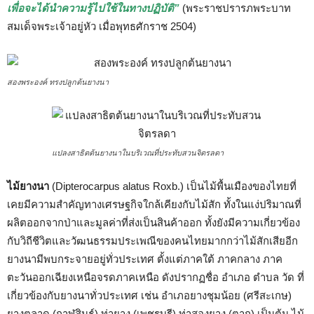
เพื่อจะได้นำความรู้ไปใช้ในทางปฏิบัติ”
(พระราชปรารภพระบาท
สมเด็จพระเจ้าอยู่หัว เมื่อพุทธศักราช 2504)
สองพระองค์ ทรงปลูกต้นยางนา
แปลงสาธิตต้นยางนาในบริเวณที่ประทับสวนจิตรลดา
ไม้ยางนา
(Dipterocarpus alatus Roxb.) เป็นไม้พื้นเมืองของไทยที่
เคยมีความสำคัญทางเศรษฐกิจใกล้เคียงกับไม้สัก ทั้งในแง่ปริมาณที่
ผลิตออกจากป่าและมูลค่าที่ส่งเป็นสินค้าออก ทั้งยังมีความเกี่ยวข้อง
กับวิถีชีวิตและวัฒนธรรมประเพณีของคนไทยมากกว่าไม้สักเสียอีก
ยางนามีพบกระจายอยู่ทั่วประเทศ ตั้งแต่ภาคใต้ ภาคกลาง ภาค
ตะวันออกเฉียงเหนือจรดภาคเหนือ ดังปรากฏชื่อ อำเภอ ตำบล วัด ที่
เกี่ยวข้องกับยางนาทั่วประเทศ เช่น อำเภอยางชุมน้อย (ศรีสะเกษ)
ยางตลาด (กาฬสินธุ์) ท่ายาง (เพชรบุรี) ท่าสองยาง (ตาก) เป็นต้น ไม้