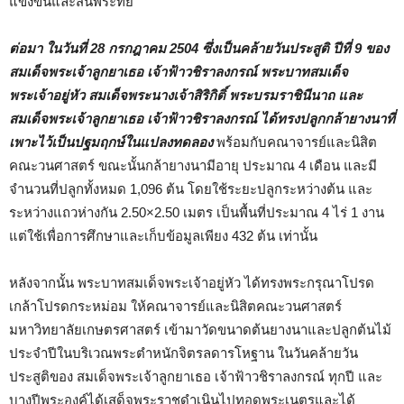
แข็งขันและสนพระทัย
ต่อมา ในวันที่ 28 กรกฎาคม 2504 ซึ่งเป็นคล้ายวันประสูติ ปีที่ 9 ของ
สมเด็จพระเจ้าลูกยาเธอ เจ้าฟ้าวชิราลงกรณ์ พระบาทสมเด็จ
พระเจ้าอยู่หัว สมเด็จพระนางเจ้าสิริกิติ์ พระบรมราชินีนาถ และ
สมเด็จพระเจ้าลูกยาเธอ เจ้าฟ้าวชิราลงกรณ์ ได้ทรงปลูกกล้ายางนาที่
เพาะไว้เป็นปฐมฤกษ์ในแปลงทดลอง
พร้อมกับคณาจารย์และนิสิต
คณะวนศาสตร์ ขณะนั้นกล้ายางนามีอายุ ประมาณ 4 เดือน และมี
จำนวนที่ปลูกทั้งหมด 1,096 ต้น โดยใช้ระยะปลูกระหว่างต้น และ
ระหว่างแถวห่างกัน 2.50×2.50 เมตร เป็นพื้นที่ประมาณ 4 ไร่ 1 งาน
แต่ใช้เพื่อการศึกษาและเก็บข้อมูลเพียง 432 ต้น เท่านั้น
หลังจากนั้น พระบาทสมเด็จพระเจ้าอยู่หัว ได้ทรงพระกรุณาโปรด
เกล้าโปรดกระหม่อม ให้คณาจารย์และนิสิตคณะวนศาสตร์
มหาวิทยาลัยเกษตรศาสตร์ เข้ามาวัดขนาดต้นยางนาและปลูกต้นไม้
ประจำปีในบริเวณพระตำหนักจิตรลดารโหฐาน ในวันคล้ายวัน
ประสูติของ สมเด็จพระเจ้าลูกยาเธอ เจ้าฟ้าวชิราลงกรณ์ ทุกปี และ
บางปีพระองค์ได้เสด็จพระราชดำเนินไปทอดพระเนตรและได้