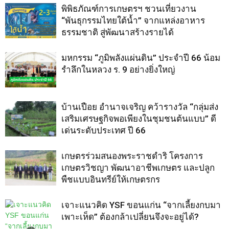
พิพิธภัณฑ์การเกษตรฯ ชวนเที่ยวงาน
“พันธุกรรมไทยใต้น้ำ” จากแหล่งอาหาร
ธรรมชาติ สู่พัฒนาสร้างรายได้
มหกรรม “ภูมิพลังแผ่นดิน” ประจำปี 66 น้อม
รำลึกในหลวง ร. 9 อย่างยิ่งใหญ่
บ้านเปือย อำนาจเจริญ คว้ารางวัล “กลุ่มส่ง
เสริมเศรษฐกิจพอเพียงในชุมชนต้นแบบ” ดี
เด่นระดับประเทศ ปี 66
เกษตรร่วมสนองพระราชดำริ โครงการ
เกษตรวิชญา พัฒนาอาชีพเกษตร และปลูก
พืชแบบอินทรีย์ให้เกษตรกร
เจาะแนวคิด YSF ขอนแก่น “จากเลี้ยงกบมา
เพาะเห็ด” ต้องกล้าเปลี่ยนจึงจะอยู่ได้?