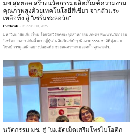
มช.สุดยอด สร้างนวัตกรรมผลิตภัณฑ์ความงาม
คุณภาพสูงด้วยเทคโนโลยีสีเขียว จากถั่วแระ
เหลือทิ้ง สู่ “เซรั่มชะลอวัย”
torzkrub
-
ธันวาคม 18, 2025
มหาวิทยาลัยเชียงใหม่ โดยนักวิจัยคณะอุตสาหกรรมเกษตร พัฒนานวัตกรรม
“เซรั่มจากสารสกัดถั่วแระญี่ปุ่น” ผลิตภัณฑ์บำรุงผิวจากธรรมชาติที่มุ่งตอบ
โจทย์การดูแลผิวอย่างปลอดภัย ช่วยลดความหมองคล้ำ จุดด่างดำ...
นวัตกรรม มช. สู่ “นมอัดเม็ดเสริมโพรไบโอติก