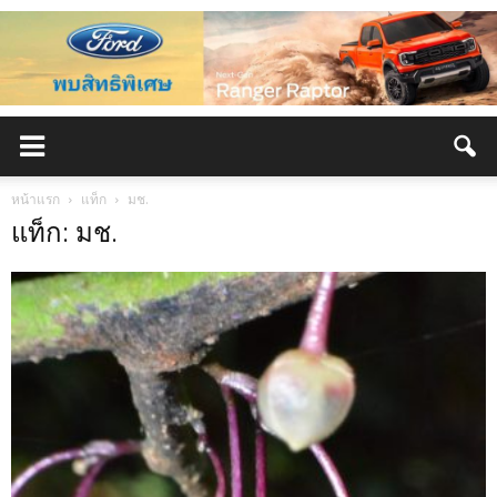
หน้าแรก
แท็ก
มช.
แท็ก: มช.