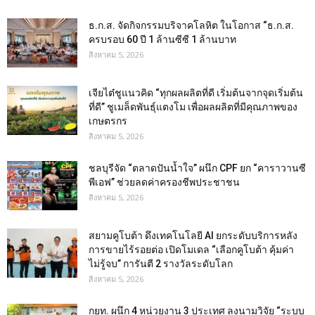
ธ.ก.ส. จัดกิจกรรมบริจาคโลหิต ในโอกาส “ธ.ก.ส.
ครบรอบ 60 ปี 1 ล้านซีซี 1 ล้านบาท
สิงหาคม 5, 2026
เจียไต๋ชูแนวคิด “ทุกผลผลิตที่ดี เริ่มต้นจากจุดเริ่มต้น
ที่ดี” ชูเมล็ดพันธุ์แตงโม เพื่อผลผลิตที่มีคุณภาพของ
เกษตรกร
สิงหาคม 5, 2026
ชลบุรีจัด “ตลาดปันน้ำใจ” ผนึก CPF ยก “คาราวานซี
พีเอฟ” ช่วยลดค่าครองชีพประชาชน
สิงหาคม 5, 2026
สยามคูโบต้า ดึงเทคโนโลยี AI ยกระดับบริการหลัง
การขายไร้รอยต่อ เปิดโมเดล “เลือกคูโบต้า คุ้มค่า
ไม่รู้จบ” การันตี 2 รางวัลระดับโลก
สิงหาคม 5, 2026
กยท. ผนึก 4 หน่วยงาน 3 ประเทศ ลงนามวิจัย “ระบบ