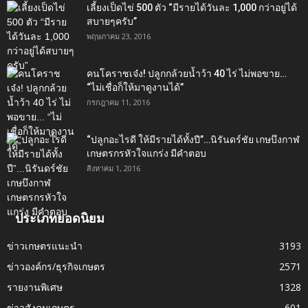
เลี้ยงเป็ดไข่ 500 ตัว “มีรายได้วันละ 1,000 กว่าอยู่ได้
สบายๆครับ”
พฤษภาคม 23, 2016
คนโคราชเจ๋ง! ปลูกกล้วยน้ำว้า 40 ไร่ ไม่พอขาย…
“ไม่เชื่อก็ให้มาดูงานได้”‬
กรกฎาคม 11, 2016
“ปลูกอะไรดี ให้มีรายได้ทั้งปี”…นิรันดร์ชัย เกษบึงกาฬ
เกษตรกรหัวใจแกร่ง มีคำตอบ
สิงหาคม 1, 2016
ประเภทยอดนิยม
ข่าวเกษตรแนะนำ
3193
ข่าวองค์กร/ธุรกิจเกษตร
2571
รายงานพิเศษ
1328
ข่าวสังคมเกษตร
601