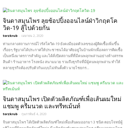
จินดาสมุนไพร ลุยช้อปปิ้งออนไลน์ฝ่าวิกฤตโค
วิด-19 สู้ไปด้วยกัน
torzkrub
-
เมษายน 2, 2020
ท่ามกลางสถานการณ์ไวรัสโควิด-19 ยังคงมียอดตัวเลขของผู้ติดเชื้อเพิ่มขึ้น
เรื่อยๆ รัฐบาลได้ประกาศให้ประชาชนได้อาศัยอยู่ในบ้านพักเพื่อลดการติดเชื้อ
เป็นหนึ่งมาตรการสำคัญ และได้สั่งปิดสถานที่ที่มีคนพลุกพล่านอย่างห้างสรรพ
สินค้า ร้านอาหาร โรงหนัง สนามมวย รวมถึงธุรกิจที่มีผู้คนพลุกพล่าน ทำให้
หลายธุรกิจต้องปรับตัวกันแบบไม่ทันตั้งตัว นายไชยกร...
จินดาสมุนไพร เปิดตัวผลิตภัณฑ์เพื่อเส้นผมใหม่
แชมพู ครีมนวด และทรีทเม้นท์
torzkrub
-
กุมภาพันธ์ 4, 2020
จินดาสมุนไพร ได้เปิดตัวผลิตภัณฑ์ใหม่เพื่อเส้นผมออกมา 3 ชนิด ตอบโจทย์ผู้
บริโภคที่นิยมผลิตภัณฑ์ใหม่ๆ มี ผลิตภัณฑ์แชมพูสมุนไพร ครีมนวดสมุนไพร