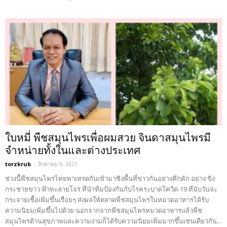
ใบหมี่ พืชสมุนไพรเพื่อผมสวย จินดาสมุนไพรมี
จำหน่ายทั้งในและต่างประเทศ
torzkrub
-
สิงหาคม 9, 2021
ช่วงนี้พืชสมุนไพรไทยพาเหรดกันเข้ามาชิงพื้นที่ข่าวกันอย่างคึกคัก อย่าง ขิง
กระชายขาว ฟ้าทะลายโจร ที่นำทีมป้องกันกับโรคระบาดโควิด-19 ที่นับวันจะ
กระจายเชื้อเพิ่มขึ้นเรื่อยๆ ส่งผลให้ตลาดพืชสมุนไพรในหมวดอาหารได้รับ
ความนิยมเพิ่มขึ้นไปด้วย นอกจากจากพืชสมุนไพรหมวดอาหารแล้วพืช
สมุนไพรด้านสุขภาพและความงามก็ได้รับความนิยมเพิ่มมากขึ้นเช่นเดียวกัน...