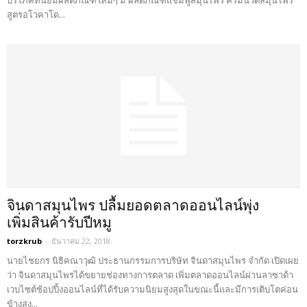
สูตรอโวคาโด...
จินดาสมุนไพร ปลื้มยอดตลาดออนไลน์พุ่ง
เพิ่มสินค้ารับปีหมู
torzkrub
-
ธันวาคม 22, 2018
นายไชยกร นิธิคณาวุฒิ ประธานกรรมการบริษัท จินดาสมุนไพร จำกัด เปิดเผย
ว่า จินดาสมุนไพรได้ขยายช่องทางการตลาด เพิ่มตลาดออนไลน์ผ่านลาซาด้า
เวบไซต์ช้อปปิ้งออนไลน์ที่ได้รับความนิยมสูงสุดในขณะนี้และมีการเติบโตค่อน
ข้างสูง...