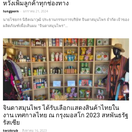
หวังเพิ่มลูกค้าทุกช่องทาง
lungporn
-
มกราคม 21, 2024
นายไชยกร นิธิคณาวุฒิ ประธานกรรมการบริษัท จินดาสมุนไพร จำกัด เจ้าของ
ผลิตภัณฑ์เพื่อเส้นผม "จินดาสมุนไพร"...
จินดาสมุนไพร ได้รับเลือกแสดงสินค้าไทยใน
งาน เทศกาลไทย ณ กรุงมอสโก 2023 สหพันธรัฐ
รัสเซีย
torzkrub
-
สิงหาคม 16, 2023