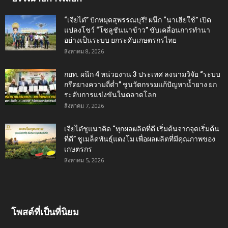
“เจียไต๋” ปักหมุดสุพรรณบุรี! ผนึก “นาเฮียใช้” เปิด
แปลงโชว์ “โซลูชันนาข้าว” ขับเคลื่อนการทำนา
อย่างเป็นระบบ ยกระดับเกษตรกรไทย
สิงหาคม 8, 2026
กยท. ผนึก 4 หน่วยงาน 3 ประเทศ ลงนามวิจัย “ระบบ
กรีดยางความถี่ต่ำ” ชูนวัตกรรมแก้ปัญหาน้ำยาง ยก
ระดับการแข่งขันในตลาดโลก
สิงหาคม 7, 2026
เจียไต๋ชูแนวคิด “ทุกผลผลิตที่ดี เริ่มต้นจากจุดเริ่มต้น
ที่ดี” ชูเมล็ดพันธุ์แตงโม เพื่อผลผลิตที่มีคุณภาพของ
เกษตรกร
สิงหาคม 5, 2026
โพสต์ที่เป็นที่นิยม