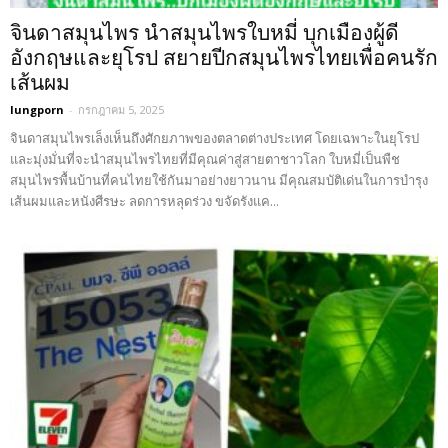
จินดาสมุนไพร นำสมุนไพรใบหมี่ บุกเมืองผู้ดี
อังกฤษและยุโรป สยายปีกสมุนไพรไทยเพื่อคนรัก
เส้นผม
lungporn
-
กรกฎาคม 5, 2025
จินดาสมุนไพรเล็งเห็นถึงศักยภาพของตลาดต่างประเทศ โดยเฉพาะในยุโรป
และมุ่งมั่นที่จะนำสมุนไพรไทยที่มีคุณค่าสู่สายตาชาวโลก ใบหมี่เป็นพืช
สมุนไพรพื้นบ้านที่คนไทยใช้กันมาอย่างยาวนาน มีคุณสมบัติเด่นในการบำรุง
เส้นผมและหนังศีรษะ ลดการหลุดร่วง ขจัดรังแค...