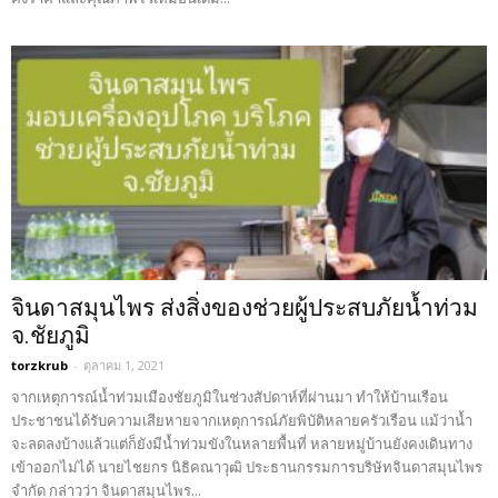
จินดาสมุนไพร ส่งสิ่งของช่วยผู้ประสบภัยน้ำท่วม
จ.ชัยภูมิ
torzkrub
-
ตุลาคม 1, 2021
จากเหตุการณ์น้ำท่วมเมืองชัยภูมิในช่วงสัปดาห์ที่ผ่านมา ทำให้บ้านเรือน
ประชาชนได้รับความเสียหายจากเหตุการณ์ภัยพิบัติหลายครัวเรือน แม้ว่าน้ำ
จะลดลงบ้างแล้วแต่ก็ยังมีน้ำท่วมขังในหลายพื้นที่ หลายหมู่บ้านยังคงเดินทาง
เข้าออกไม่ได้ นายไชยกร นิธิคณาวุฒิ ประธานกรรมการบริษัทจินดาสมุนไพร
จำกัด กล่าวว่า จินดาสมุนไพร...