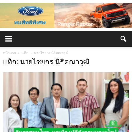
หน้าแรก
แท็ก
นายไชยกร นิธิคณาวุฒิ
แท็ก: นายไชยกร นิธิคณาวุฒิ