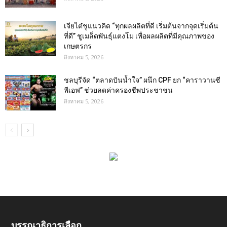
เจียไต๋ชูแนวคิด “ทุกผลผลิตที่ดี เริ่มต้นจากจุดเริ่มต้น
ที่ดี” ชูเมล็ดพันธุ์แตงโม เพื่อผลผลิตที่มีคุณภาพของ
เกษตรกร
สิงหาคม 5, 2026
ชลบุรีจัด “ตลาดปันน้ำใจ” ผนึก CPF ยก “คาราวานซี
พีเอฟ” ช่วยลดค่าครองชีพประชาชน
สิงหาคม 5, 2026
บรรณาธิการเลือก