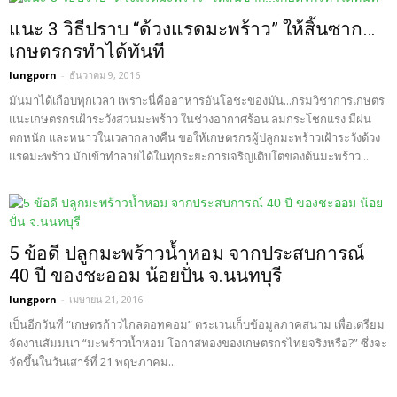
แนะ 3 วิธีปราบ “ด้วงแรดมะพร้าว” ให้สิ้นซาก…
เกษตรกรทำได้ทันที
lungporn
-
ธันวาคม 9, 2016
มันมาได้เกือบทุกเวลา เพราะนี่คืออาหารอันโอชะของมัน...กรมวิชาการเกษตร
แนะเกษตรกรเฝ้าระวังสวนมะพร้าว ในช่วงอากาศร้อน ลมกระโชกแรง มีฝน
ตกหนัก และหนาวในเวลากลางคืน ขอให้เกษตรกรผู้ปลูกมะพร้าวเฝ้าระวังด้วง
แรดมะพร้าว มักเข้าทำลายได้ในทุกระยะการเจริญเติบโตของต้นมะพร้าว...
5 ข้อดี ปลูกมะพร้าวน้ำหอม จากประสบการณ์
40 ปี ของชะออม น้อยปั่น จ.นนทบุรี
lungporn
-
เมษายน 21, 2016
เป็นอีกวันที่ “เกษตรก้าวไกลดอทคอม” ตระเวนเก็บข้อมูลภาคสนาม เพื่อเตรียม
จัดงานสัมมนา “มะพร้าวน้ำหอม โอกาสทองของเกษตรกรไทยจริงหรือ?” ซึ่งจะ
จัดขึ้นในวันเสาร์ที่ 21 พฤษภาคม...