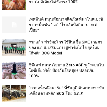
จากไก่ที่เลี้ยงไม่ขังกรง 100%
เทคฟันด์ หนุนพัฒนาผลิตภัณฑ์นาโนสเปรย์
จากขมิ้นชัน ” แก้ “โรคลัมปีสกิน -ปากเท้า
เปื่อย”
รากแก้ว ฟาร์มอโกร ใช้สินเชื่อ SME เกษตร
ของ ธ.ก.ส. เสริมแกร่งสู่ฟาร์มไก่ไข่ยุคใหม่
ใต้หลัก BCG Model
ซีพีเอฟ หนุนนโยบาย Zero ASF ชู “ระบบไบ
โอซีเคียวริตี้” ป้องกันโรคสุกร ปลอดภัย
100%
“กาลครั้งหนึ่งฟาร์ม” ที่ชัยภูมิ ต้นแบบการขับ
เคลื่อนตามหลัก BCG โดย ธ.ก.ส.