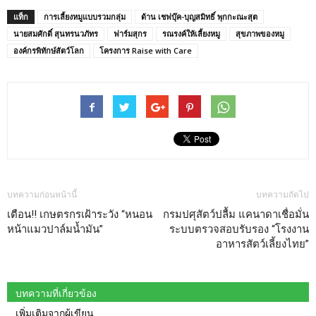
แท็ก
การเลี้ยงหมูแบบรวมกลุ่ม
ด้าน เชฟบุ๊ค-บุญสมิทธิ์ พุกกะณะสุต
นายสมศักดิ์ สุนทรนวภัทร
ฟาร์มสุกร
รณรงค์ให้เลี้ยงหมู
สุขภาพของหมู
องค์กรพิทักษ์สัตว์โลก
โครงการ Raise with Care
บทความก่อนหน้านี้
บทความถัดไป
เตือน!! เกษตรกรเฝ้าระวัง “หนอน
กรมปศุสัตว์ปลื้ม แคนาดาเชื่อมั่น
หน้าแมวปาล์มน้ำมัน”
ระบบตรวจสอบรับรอง “โรงงาน
อาหารสัตว์เลี้ยงไทย”
บทความที่เกี่ยวข้อง
เพิ่มเติมจากผู้เขียน