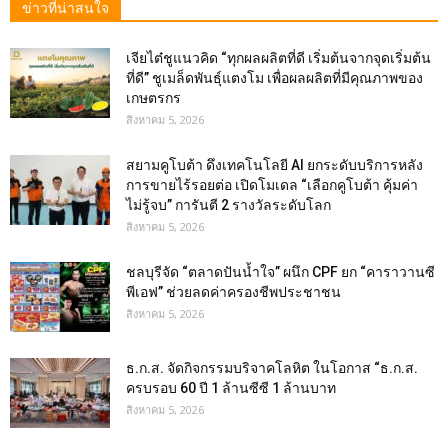
ข่าวที่น่าสนใจ
เจียไต๋ชูแนวคิด “ทุกผลผลิตที่ดี เริ่มต้นจากจุดเริ่มต้น
ที่ดี” ชูเมล็ดพันธุ์แตงโม เพื่อผลผลิตที่มีคุณภาพของ
เกษตรกร
สิงหาคม 5, 2026
สยามคูโบต้า ดึงเทคโนโลยี AI ยกระดับบริการหลัง
การขายไร้รอยต่อ เปิดโมเดล “เลือกคูโบต้า คุ้มค่า
ไม่รู้จบ” การันตี 2 รางวัลระดับโลก
สิงหาคม 5, 2026
ชลบุรีจัด “ตลาดปันน้ำใจ” ผนึก CPF ยก “คาราวานซี
พีเอฟ” ช่วยลดค่าครองชีพประชาชน
สิงหาคม 5, 2026
ธ.ก.ส. จัดกิจกรรมบริจาคโลหิต ในโอกาส “ธ.ก.ส.
ครบรอบ 60 ปี 1 ล้านซีซี 1 ล้านบาท
สิงหาคม 5, 2026