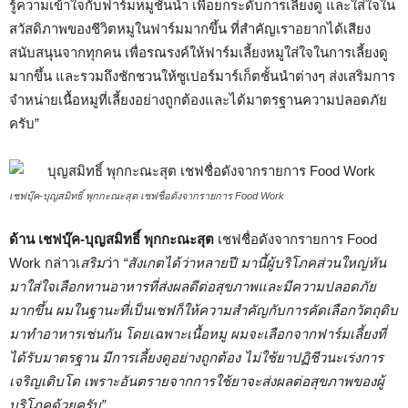
รู้ความเข้าใจกับฟาร์มหมูชั้นนำ เพื่อยกระดับการเลี้ยงดู และใส่ใจใน
สวัสดิภาพของชีวิตหมูในฟาร์มมากขึ้น ที่สำคัญเราอยากได้เสียง
สนับสนุนจากทุกคน เพื่อรณรงค์ให้ฟาร์มเลี้ยงหมูใส่ใจในการเลี้ยงดู
มากขึ้น และรวมถึงชักชวนให้ซูเปอร์มาร์เก็ตชั้นนำต่างๆ ส่งเสริมการ
จำหน่ายเนื้อหมูที่เลี้ยงอย่างถูกต้องและได้มาตรฐานความปลอดภัย
ครับ”
เชฟบุ๊ค-บุญสมิทธิ์ พุกกะณะสุต เชฟชื่อดังจากรายการ Food Work
ด้าน เชฟบุ๊ค-
บุญสมิทธิ์ พุกกะณะสุต
เชฟชื่อดังจากรายการ Food
Work กล่าวเ
สริม
ว่า
“สังเกตได้ว่าหลายปี มานี้ผู้บริโภคส่วนใหญ่หัน
มาใส่ใจเลือกทานอาหารที่ส่งผลดีต่อสุขภาพและมีความปลอดภัย
มากขึ้น ผมในฐานะที่เป็นเชฟก็ให้ความสำคัญกับการคัดเลือกวัตถุดิบ
มาทำอาหารเช่นกัน โดยเฉพาะเนื้อหมู ผมจะเลือกจากฟาร์มเลี้ยงที่
ได้รับมาตรฐาน มีการเลี้ยงดูอย่างถูกต้อง ไม่ใช้ยาปฏิชีวนะเร่งการ
เจริญเติบโต เพราะอันตรายจากการใช้ยาจะส่งผลต่อสุขภาพของผู้
บริโภคด้วยครับ”