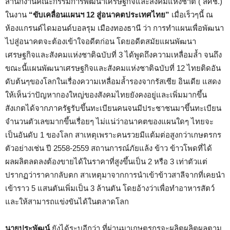
สำนักงานคณะกรรมการพัฒนาเศรษฐกิจและสังคมแห่งชาติ ( สศช.)
ในงาน
“ขับเคลื่อนแผนฯ 12 สู่อนาคตประเทศไทย”
เมื่อเร็วๆนี้ ณ
ห้องแกรนด์ไดมอนด์บอลรุม เมืองทองธานี ว่า การทำแผนเพื่อพัฒนา
ไปสู่อนาคตจะต้องเข้าใจอดีตก่อน โดยอดีตสมัยแผนพัฒนา
เศรษฐกิจและสังคมแห่งชาติฉบับที่ 3 ได้พูดถึงความเหลื่อมล้ำ จนถึง
ขณะนี้แผนพัฒนาเศรษฐกิจและสังคมแห่งชาติฉบับที่ 12 ไทยติดอัน
ดับต้นๆของโลกในเรื่องความเหลื่อมล้ำรองจากรัสเซีย อินเดีย แสดง
ให้เห็นว่าปัญหากองใหญ่ของสังคมไทยยังคงอยู่และเพิ่มมากขึ้น
สังเกตได้จากภาครัฐรับขึ้นทะเบียนคนจนมีประชาชนมาขึ้นทะเบียน
จำนวนตัวเลขมากขึ้นเรื่อยๆ ไม่แน่ว่าอนาคตของแผนใดๆ ไทยจะ
เป็นอันดับ 1 ของโลก สาเหตุเพราะคนรวยมีแต้มต่อสูงกว่าเกษตรกร
ตัวอย่างเช่น ปี 2558-2559 สถานการณ์ภัยแล้ง ข้าว ข้าวโพดที่ได้
ผลผลิตลดลงต้องขายได้ในราคาที่สูงขึ้นเป็น 2 หรือ 3 เท่าตัวแต่
ปรากฏว่าราคากลับตก สาเหตุมาจากการนำเข้าข้าวสาลีจากที่เคยนำ
เข้าราว 5 แสนตันเพิ่มเป็น 3 ล้านตัน โดยอ้างว่าเพื่อทำอาหารสัตว์
และให้สามารถแข่งขันได้ในตลาดโลก
นายประพัฒน์
ยังได้ระบุอีกว่า ที่ผ่านมาเกษตรกรจะผลิตผลิตผลตาม