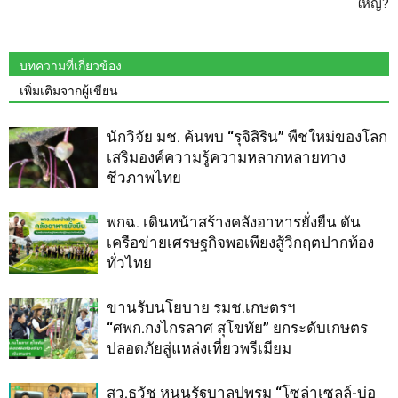
ใหญ่?
บทความที่เกี่ยวข้อง
เพิ่มเติมจากผู้เขียน
นักวิจัย มช. ค้นพบ “รุจิสิริน” พืชใหม่ของโลก
เสริมองค์ความรู้ความหลากหลายทาง
ชีวภาพไทย
พกฉ. เดินหน้าสร้างคลังอาหารยั่งยืน ดัน
เครือข่ายเศรษฐกิจพอเพียงสู้วิกฤตปากท้อง
ทั่วไทย
ขานรับนโยบาย รมช.เกษตรฯ
“ศพก.กงไกรลาศ สุโขทัย” ยกระดับเกษตร
ปลอดภัยสู่แหล่งเที่ยวพรีเมียม
สว.ธวัช หนุนรัฐบาลปูพรม “โซล่าเซลล์-บ่อ