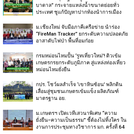
บาดาล” กระจายแหล่งน้ำขนาดย่อยทั่ว
ประเทศ ชูแก้ปัญหาปากท้องนำการเมือง
ม.เชียงใหม่ จับมือภาคีเครือข่าย นำร่อง
“FireMan Tracker” ยกระดับความปลอดภัย
อาสาดับไฟป่า พื้นที่อมก๋อย
กรมหม่อนไหมปั้น ‘รูทเที่ยวใหม่’! ติวเข้ม
เกษตรกรยกระดับภูมิภาค สู่แหล่งท่องเที่ยว
หม่อนไหมยั่งยืน
กปร. โชว์ผลสำเร็จ ‘เขาหินซ้อน’ พลิกดิน
เสื่อมสู่ชุมชนเกษตรเข้มแข็ง ผลิตภัณฑ์
มาตรฐาน อย.
ม.เกษตรฯ เปิดเวทีเสวนาพิเศษ “ความ
ยั่งยืน–ความเป็นธรรม” ชี้ต้องไม่ทิ้งใคร ใน
งานการประชุมทางวิชาการ มก. ครั้งที่ 64