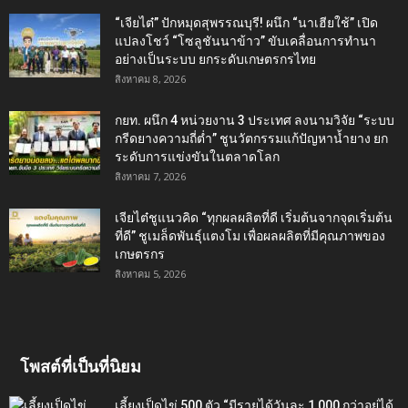
“เจียไต๋” ปักหมุดสุพรรณบุรี! ผนึก “นาเฮียใช้” เปิด
แปลงโชว์ “โซลูชันนาข้าว” ขับเคลื่อนการทำนา
อย่างเป็นระบบ ยกระดับเกษตรกรไทย
สิงหาคม 8, 2026
กยท. ผนึก 4 หน่วยงาน 3 ประเทศ ลงนามวิจัย “ระบบ
กรีดยางความถี่ต่ำ” ชูนวัตกรรมแก้ปัญหาน้ำยาง ยก
ระดับการแข่งขันในตลาดโลก
สิงหาคม 7, 2026
เจียไต๋ชูแนวคิด “ทุกผลผลิตที่ดี เริ่มต้นจากจุดเริ่มต้น
ที่ดี” ชูเมล็ดพันธุ์แตงโม เพื่อผลผลิตที่มีคุณภาพของ
เกษตรกร
สิงหาคม 5, 2026
โพสต์ที่เป็นที่นิยม
เลี้ยงเป็ดไข่ 500 ตัว “มีรายได้วันละ 1,000 กว่าอยู่ได้