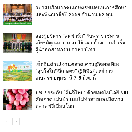
สมาคมสื่อมวลชนเกษตรฯมอบทุนการศึกษา
และพัฒนาสื่อปี 2569 จำนวน 62 ทุน
สองผู้บริหาร “สหฟาร์ม” รับพระราชทาน
เกียรติคุณจาก ม.แม่โจ้ ตอกย้ำความสำเร็จ
ผู้นำอุตสาหกรรมอาหารไทย
เช็กอินด่วน! งานตลาดเศรษฐกิจพอเพียง
“สุขใจในวิถีเกษตร” @พิพิธภัณฑ์การ
เกษตรฯ ปทุมธานี 7-8 มี.ค. นี้
มช. ยกระดับ “ลิ้นจี่ไทย” ด้วยเทคโนโลยี NIR
คัดเกรดแม่นยำแบบไม่ทำลายผล เปิดทาง
ตลาดฟรีเมียนโลก