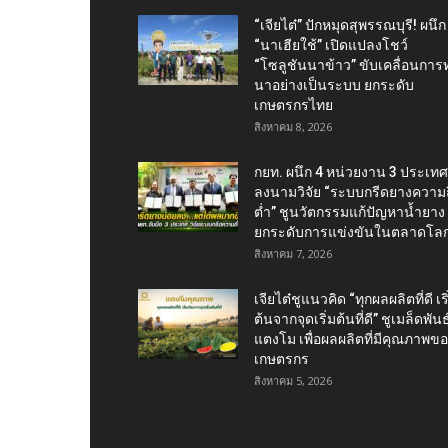
“เจียไต๋” ปักหมุดสุพรรณบุรี! ผนึก
“นาเฮียใช้” เปิดแปลงโชว์
“โซลูชันนาข้าว” ขับเคลื่อนการ
นาอย่างเป็นระบบ ยกระดับ
เกษตรกรไทย
สิงหาคม 8, 2026
กยท. ผนึก 4 หน่วยงาน 3 ประเทศ
ลงนามวิจัย “ระบบกรีดยางความถี
ต่ำ” ชูนวัตกรรมแก้ปัญหาน้ำยาง
ยกระดับการแข่งขันในตลาดโล
สิงหาคม 7, 2026
เจียไต๋ชูแนวคิด “ทุกผลผลิตที่ดี เริ
ต้นจากจุดเริ่มต้นที่ดี” ชูเมล็ดพันธุ
แตงโม เพื่อผลผลิตที่มีคุณภาพข
เกษตรกร
สิงหาคม 5, 2026