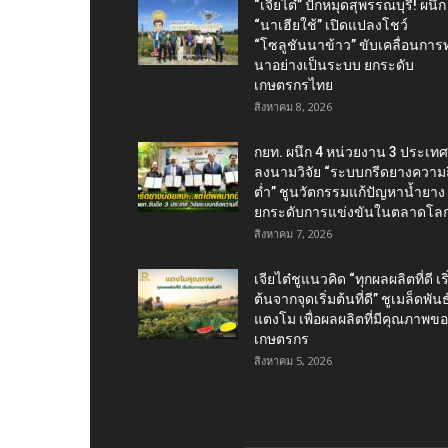
“เจียไต๋” ปักหมุดสุพรรณบุรี! ผนึก
“นาเฮียใช้” เปิดแปลงโชว์
“โซลูชันนาข้าว” ขับเคลื่อนการ
นาอย่างเป็นระบบ ยกระดับ
เกษตรกรไทย
สิงหาคม 8, 2026
กยท. ผนึก 4 หน่วยงาน 3 ประเทศ
ลงนามวิจัย “ระบบกรีดยางความถี
ต่ำ” ชูนวัตกรรมแก้ปัญหาน้ำยาง
ยกระดับการแข่งขันในตลาดโล
สิงหาคม 7, 2026
เจียไต๋ชูแนวคิด “ทุกผลผลิตที่ดี เริ
ต้นจากจุดเริ่มต้นที่ดี” ชูเมล็ดพันธุ
แตงโม เพื่อผลผลิตที่มีคุณภาพข
เกษตรกร
สิงหาคม 5, 2026