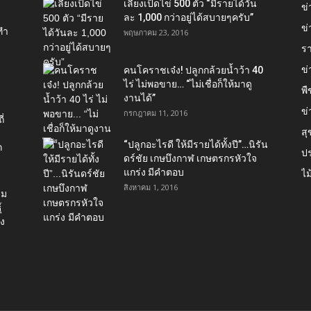
เลี้ยงเป็ดไข่ 500 ตัว “มีรายได้วัน
ข
ละ 1,000 กว่าอยู่ได้สบายๆครับ”
ข่
ทำ
พฤษภาคม 23, 2016
ร
ข
คนโคราชเจ๋ง! ปลูกกล้วยน้ำว้า 40
ไร่ ไม่พอขาย… “ไม่เชื่อก็ให้มาดู
พื
งานได้”‬
ข่
กรกฎาคม 11, 2016
่
ส
“ปลูกอะไรดี ให้มีรายได้ทั้งปี”…นิรัน
ก
ป
ดร์ชัย เกษบึงกาฬ เกษตรกรหัวใจ
แกร่ง มีคำตอบ
ไม
สิงหาคม 1, 2016
่ม
์
อง