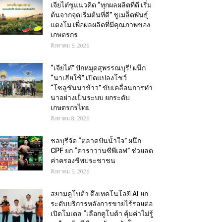
เจียไต๋ชูแนวคิด “ทุกผลผลิตที่ดี เริ่ม
ต้นจากจุดเริ่มต้นที่ดี” ชูเมล็ดพันธุ์
แตงโม เพื่อผลผลิตที่มีคุณภาพของ
เกษตรกร
สิงหาคม 5, 2026
“เจียไต๋” ปักหมุดสุพรรณบุรี! ผนึก
“นาเฮียใช้” เปิดแปลงโชว์
“โซลูชันนาข้าว” ขับเคลื่อนการทำ
นาอย่างเป็นระบบ ยกระดับ
เกษตรกรไทย
สิงหาคม 8, 2026
ชลบุรีจัด “ตลาดปันน้ำใจ” ผนึก
CPF ยก “คาราวานซีพีเอฟ” ช่วยลด
ค่าครองชีพประชาชน
สิงหาคม 5, 2026
สยามคูโบต้า ดึงเทคโนโลยี AI ยก
ระดับบริการหลังการขายไร้รอยต่อ
เปิดโมเดล “เลือกคูโบต้า คุ้มค่าไม่รู้