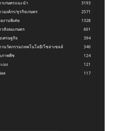
่าวเกษตรแนะนำ
3193
าวองค์กร/ธุรกิจเกษตร
2571
ายงานพิเศษ
1328
่าวสังคมเกษตร
601
ชเศรษฐกิจ
394
าวนวัตกรรม/เทคโนโลยี/โซล่าเซลล์
340
ุขภาพพืช
124
ระมง
121
้ผล
117