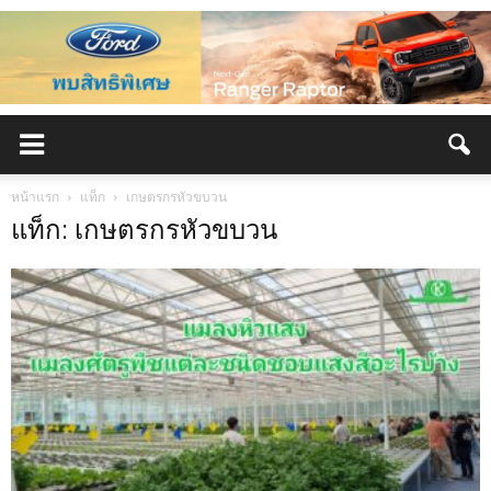
หน้าแรก
แท็ก
เกษตรกรหัวขบวน
แท็ก: เกษตรกรหัวขบวน