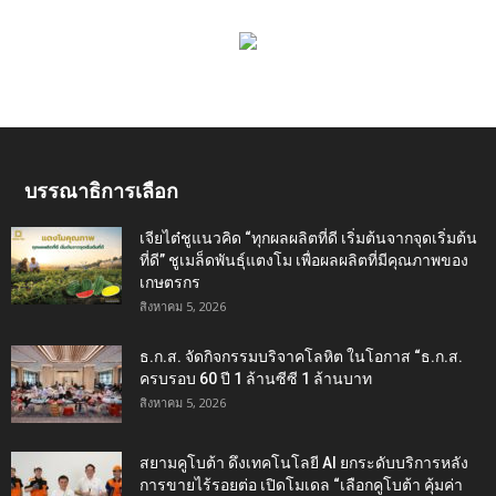
บรรณาธิการเลือก
เจียไต๋ชูแนวคิด “ทุกผลผลิตที่ดี เริ่มต้นจากจุดเริ่มต้น
ที่ดี” ชูเมล็ดพันธุ์แตงโม เพื่อผลผลิตที่มีคุณภาพของ
เกษตรกร
สิงหาคม 5, 2026
ธ.ก.ส. จัดกิจกรรมบริจาคโลหิต ในโอกาส “ธ.ก.ส.
ครบรอบ 60 ปี 1 ล้านซีซี 1 ล้านบาท
สิงหาคม 5, 2026
สยามคูโบต้า ดึงเทคโนโลยี AI ยกระดับบริการหลัง
การขายไร้รอยต่อ เปิดโมเดล “เลือกคูโบต้า คุ้มค่า