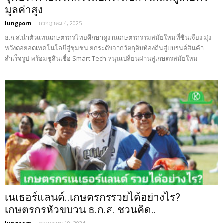
มูลค่าสูง
lungporn
-
กรกฎาคม 4, 2025
ธ.ก.ส.นำตัวแทนเกษตรกรไทยศึกษาดูงานเกษตรกรรมสมัยใหม่ที่ซินเจียง มุ่ง
หวังต่อยอดเทคโนโลยีสู่ชุมชน ยกระดับจากวัตถุดิบท้องถิ่นสู่แบรนด์สินค้า
สำเร็จรูป พร้อมชูสินเชื่อ Smart Tech หนุนเปลี่ยนผ่านสู่เกษตรสมัยใหม่
เนเธอร์แลนด์..เกษตรกรรวยได้อย่างไร?
เกษตรกรหัวขบวน ธ.ก.ส. ชวนคิด..
lungporn
-
พฤษภาคม 19, 2024