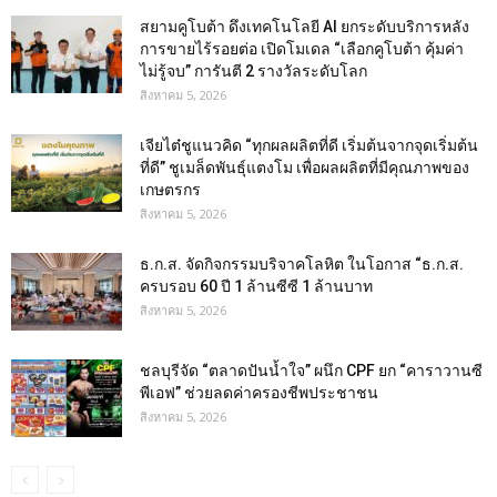
สยามคูโบต้า ดึงเทคโนโลยี AI ยกระดับบริการหลัง
การขายไร้รอยต่อ เปิดโมเดล “เลือกคูโบต้า คุ้มค่า
ไม่รู้จบ” การันตี 2 รางวัลระดับโลก
สิงหาคม 5, 2026
เจียไต๋ชูแนวคิด “ทุกผลผลิตที่ดี เริ่มต้นจากจุดเริ่มต้น
ที่ดี” ชูเมล็ดพันธุ์แตงโม เพื่อผลผลิตที่มีคุณภาพของ
เกษตรกร
สิงหาคม 5, 2026
ธ.ก.ส. จัดกิจกรรมบริจาคโลหิต ในโอกาส “ธ.ก.ส.
ครบรอบ 60 ปี 1 ล้านซีซี 1 ล้านบาท
สิงหาคม 5, 2026
ชลบุรีจัด “ตลาดปันน้ำใจ” ผนึก CPF ยก “คาราวานซี
พีเอฟ” ช่วยลดค่าครองชีพประชาชน
สิงหาคม 5, 2026