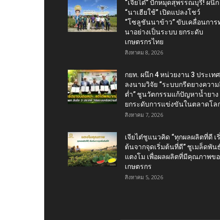
“เจียไต๋” ปักหมุดสุพรรณบุรี! ผนึก
“นาเฮียใช้” เปิดแปลงโชว์
“โซลูชันนาข้าว” ขับเคลื่อนการ
นาอย่างเป็นระบบ ยกระดับ
เกษตรกรไทย
สิงหาคม 8, 2026
กยท. ผนึก 4 หน่วยงาน 3 ประเทศ
ลงนามวิจัย “ระบบกรีดยางความถี
ต่ำ” ชูนวัตกรรมแก้ปัญหาน้ำยาง
ยกระดับการแข่งขันในตลาดโล
สิงหาคม 7, 2026
เจียไต๋ชูแนวคิด “ทุกผลผลิตที่ดี เริ
ต้นจากจุดเริ่มต้นที่ดี” ชูเมล็ดพันธุ
แตงโม เพื่อผลผลิตที่มีคุณภาพข
เกษตรกร
สิงหาคม 5, 2026