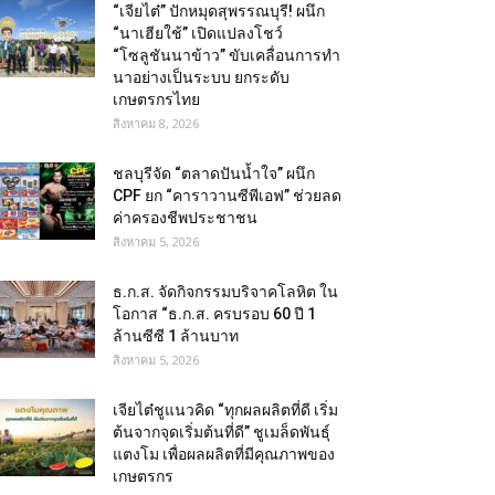
“เจียไต๋” ปักหมุดสุพรรณบุรี! ผนึก
“นาเฮียใช้” เปิดแปลงโชว์
“โซลูชันนาข้าว” ขับเคลื่อนการทำ
นาอย่างเป็นระบบ ยกระดับ
เกษตรกรไทย
สิงหาคม 8, 2026
ชลบุรีจัด “ตลาดปันน้ำใจ” ผนึก
CPF ยก “คาราวานซีพีเอฟ” ช่วยลด
ค่าครองชีพประชาชน
สิงหาคม 5, 2026
ธ.ก.ส. จัดกิจกรรมบริจาคโลหิต ใน
โอกาส “ธ.ก.ส. ครบรอบ 60 ปี 1
ล้านซีซี 1 ล้านบาท
สิงหาคม 5, 2026
เจียไต๋ชูแนวคิด “ทุกผลผลิตที่ดี เริ่ม
ต้นจากจุดเริ่มต้นที่ดี” ชูเมล็ดพันธุ์
แตงโม เพื่อผลผลิตที่มีคุณภาพของ
เกษตรกร