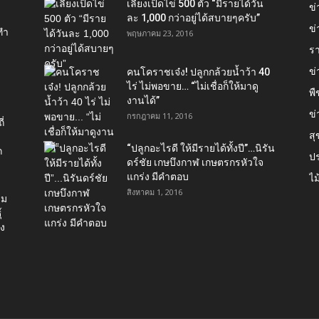
เลี้ยงเป็ดไข่ 500 ตัว “มีรายได้วัน
ข
ละ 1,000 กว่าอยู่ได้สบายๆครับ”
ข่
ทำ
พฤษภาคม 23, 2016
ร
ข
คนโคราชเจ๋ง! ปลูกกล้วยน้ำว้า 40
ไร่ ไม่พอขาย… “ไม่เชื่อก็ให้มาดู
พื
งานได้”‬
ข่
กรกฎาคม 11, 2016
่
ส
“ปลูกอะไรดี ให้มีรายได้ทั้งปี”…นิรัน
ก
ป
ดร์ชัย เกษบึงกาฬ เกษตรกรหัวใจ
แกร่ง มีคำตอบ
ไม
สิงหาคม 1, 2016
่ม
์
อง