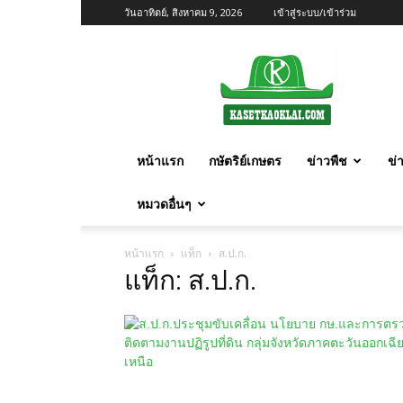
วันอาทิตย์, สิงหาคม 9, 2026
เข้าสู่ระบบ/เข้าร่วม
เกษตร
ก้าว
ไกล
หน้าแรก
กษัตริย์เกษตร
ข่าวพืช
ข่
หมวดอื่นๆ
หน้าแรก
แท็ก
ส.ป.ก.
แท็ก: ส.ป.ก.