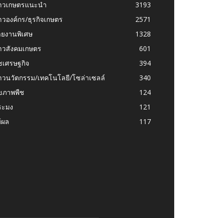
่าวเกษตรแนะนำ
3193
าวองค์กร/ธุรกิจเกษตร
2571
ายงานพิเศษ
1328
่าวสังคมเกษตร
601
ชเศรษฐกิจ
394
าวนวัตกรรม/เทคโนโลยี/โซล่าเซลล์
340
ุขภาพพืช
124
ระมง
121
้ผล
117