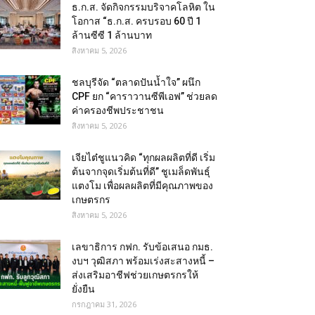
ธ.ก.ส. จัดกิจกรรมบริจาคโลหิต ใน
โอกาส “ธ.ก.ส. ครบรอบ 60 ปี 1
ล้านซีซี 1 ล้านบาท
สิงหาคม 5, 2026
ชลบุรีจัด “ตลาดปันน้ำใจ” ผนึก
CPF ยก “คาราวานซีพีเอฟ” ช่วยลด
ค่าครองชีพประชาชน
สิงหาคม 5, 2026
เจียไต๋ชูแนวคิด “ทุกผลผลิตที่ดี เริ่ม
ต้นจากจุดเริ่มต้นที่ดี” ชูเมล็ดพันธุ์
แตงโม เพื่อผลผลิตที่มีคุณภาพของ
เกษตรกร
สิงหาคม 5, 2026
เลขาธิการ กฟก. รับข้อเสนอ กมธ.
งบฯ วุฒิสภา พร้อมเร่งสะสางหนี้ –
ส่งเสริมอาชีฟช่วยเกษตรกรให้
ยั่งยืน
กรกฎาคม 31, 2026