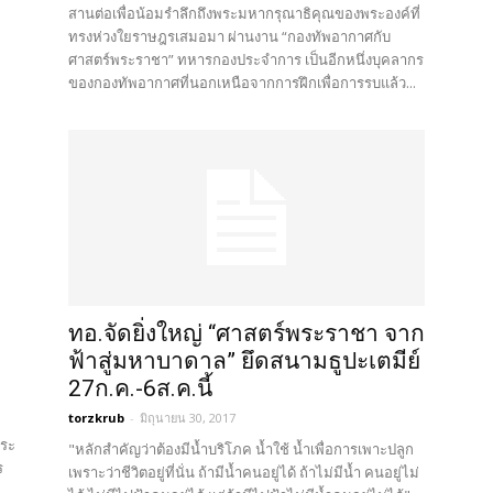
สานต่อเพื่อน้อมรำลึกถึงพระมหากรุณาธิคุณของพระองค์ที่
ทรงห่วงใยราษฎรเสมอมา ผ่านงาน “กองทัพอากาศกับ
ศาสตร์พระราชา” ทหารกองประจำการ เป็นอีกหนึ่งบุคลากร
ของกองทัพอากาศที่นอกเหนือจากการฝึกเพื่อการรบแล้ว...
ทอ.จัดยิ่งใหญ่ “ศาสตร์พระราชา จาก
ฟ้าสู่มหาบาดาล” ยึดสนามธูปะเตมีย์
27ก.ค.-6ส.ค.นี้
torzkrub
-
มิถุนายน 30, 2017
พระ
"หลักสำคัญว่าต้องมีน้ำบริโภค น้ำใช้ น้ำเพื่อการเพาะปลูก
ร
เพราะว่าชีวิตอยู่ที่นั่น ถ้ามีน้ำคนอยู่ได้ ถ้าไม่มีน้ำ คนอยู่ไม่
ะ