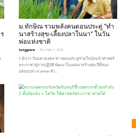
ม.ทักษิณ รวมพลังคนดอนประดู่ “ทำ
าร
นาสร้างสุข-เลี้ยงปลาในนา” ในวัน
พ่อแห่งชาติ
lungporn
-
ธันวาคม 7, 2020
ม
5 ธันวา วันมหามงคล ชาวดอนประดู่ร่วมใจน้อมนำศาสตร์
พระราชาสู่การปฏิบัติ พัฒนาโมเดลนาสร้างสุข ปีที่สอง
ปล่อยปลา ๙,๙๙๙ ตัว...