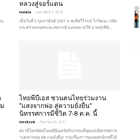
หลวงสู่จอร์แดน
tonkla
-
กุมภาพันธ์ 9, 2018
วน
เมื่อวันที่ 5 กุมภาพันธ์ 2561 นายเลิศวิโรจน์ โกวัฒนะ ปลัด
กระทรวงเกษตรและสหกรณ์ มอบหมายให้ นายสุรสีห์...
ค
ไทยพีบีเอส ชวนคนไทยร่วมงาน
าม
“แสงจากพ่อ สู่ความยั่งยืน”
นิทรรศการมีชีวิต 7-8 ต.ค. นี้
torzkrub
-
กันยายน 30, 2017
สถานีโทรทัศน์ไทยพีบีเอสจัดกิจกรรมที่สุดแห่งนิทรรศการ
“แสงจากพ่อ สู่ความยั่งยืน” รวมเรื่องราวของพสกนิกรที่ได้