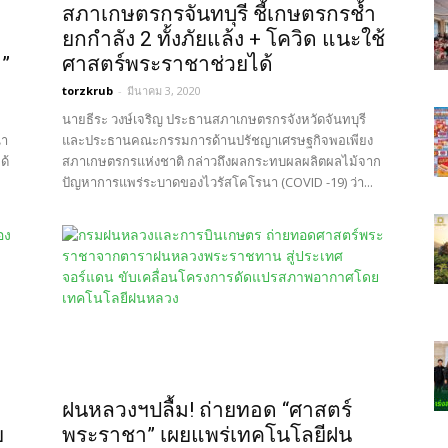
สภาเกษตรกรจันทบุรี ชี้เกษตรกรช้ำ
ยกกำลัง 2 ทั้งภัยแล้ง + โควิด แนะใช้
”
ศาสตร์พระราชาช่วยได้
torzkrub
-
มีนาคม 3, 2020
นายธีระ วงษ์เจริญ ประธานสภาเกษตรกรจังหวัดจันทบุรี
ณา
และประธานคณะกรรมการด้านปรัชญาเศรษฐกิจพอเพียง
ด้
สภาเกษตรกรแห่งชาติ กล่าวถึงผลกระทบผลผลิตผลไม้จาก
ปัญหาการแพร่ระบาดของไวรัสโคโรนา (COVID -19) ว่า...
ฝนหลวงฯปลื้ม! ถ่ายทอด “ศาสตร์
ย
พระราชา” เผยแพร่เทคโนโลยีฝน