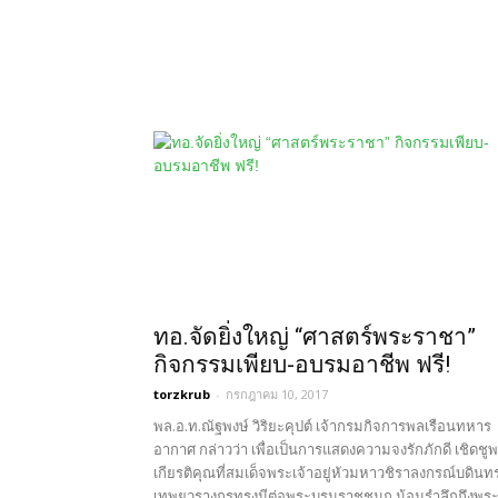
ทอ.จัดยิ่งใหญ่ “ศาสตร์พระราชา”
กิจกรรมเพียบ-อบรมอาชีพ ฟรี!
torzkrub
-
กรกฎาคม 10, 2017
พล.อ.ท.ณัฐพงษ์ วิริยะคุปต์ เจ้ากรมกิจการพลเรือนทหาร
อากาศ กล่าวว่า เพื่อเป็นการแสดงความจงรักภักดี เชิดชู
เกียรติคุณที่สมเด็จพระเจ้าอยู่หัวมหาวชิราลงกรณ์บดินท
เทพยวรางกูรทรงมีต่อพระบรมราชชนก น้อมรำลึกถึงพร