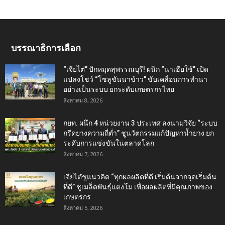
บรรณาธิการเลือก
“เจียไต๋” ปักหมุดสุพรรณบุรี! ผนึก “นาเฮียใช้” เปิด
แปลงโชว์ “โซลูชันนาข้าว” ขับเคลื่อนการทำนา
อย่างเป็นระบบ ยกระดับเกษตรกรไทย
สิงหาคม 8, 2026
กยท. ผนึก 4 หน่วยงาน 3 ประเทศ ลงนามวิจัย “ระบบ
กรีดยางความถี่ต่ำ” ชูนวัตกรรมแก้ปัญหาน้ำยาง ยก
ระดับการแข่งขันในตลาดโลก
สิงหาคม 7, 2026
เจียไต๋ชูแนวคิด “ทุกผลผลิตที่ดี เริ่มต้นจากจุดเริ่มต้น
ที่ดี” ชูเมล็ดพันธุ์แตงโม เพื่อผลผลิตที่มีคุณภาพของ
เกษตรกร
สิงหาคม 5, 2026