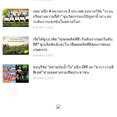
กยท. ผนึก 4 หน่วยงาน 3 ประเทศ ลงนามวิจัย “ระบบ
กรีดยางความถี่ต่ำ” ชูนวัตกรรมแก้ปัญหาน้ำยาง ยก
ระดับการแข่งขันในตลาดโลก
สิงหาคม 7, 2026
เจียไต๋ชูแนวคิด “ทุกผลผลิตที่ดี เริ่มต้นจากจุดเริ่มต้น
ที่ดี” ชูเมล็ดพันธุ์แตงโม เพื่อผลผลิตที่มีคุณภาพของ
เกษตรกร
สิงหาคม 5, 2026
ชลบุรีจัด “ตลาดปันน้ำใจ” ผนึก CPF ยก “คาราวานซี
พีเอฟ” ช่วยลดค่าครองชีพประชาชน
สิงหาคม 5, 2026