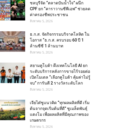
ชลบุรีจัด “ตลาดปันน้ำใจ” ผนึก
CPF ยก “คาราวานซีพีเอฟ” ช่วยลด
ค่าครองชีพประชาชน
สิงหาคม 5, 2026
ธ.ก.ส. จัดกิจกรรมบริจาคโลหิต ใน
โอกาส “ธ.ก.ส. ครบรอบ 60 ปี 1
ล้านซีซี 1 ล้านบาท
สิงหาคม 5, 2026
สยามคูโบต้า ดึงเทคโนโลยี AI ยก
ระดับบริการหลังการขายไร้รอยต่อ
เปิดโมเดล “เลือกคูโบต้า คุ้มค่าไม่รู้
จบ” การันตี 2 รางวัลระดับโลก
สิงหาคม 5, 2026
เจียไต๋ชูแนวคิด “ทุกผลผลิตที่ดี เริ่ม
ต้นจากจุดเริ่มต้นที่ดี” ชูเมล็ดพันธุ์
แตงโม เพื่อผลผลิตที่มีคุณภาพของ
เกษตรกร
สิงหาคม 5, 2026