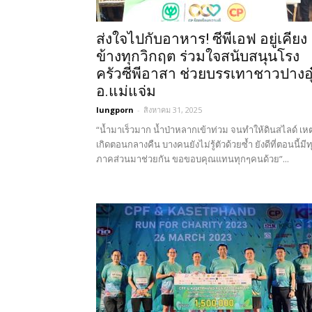
ส่งใจไปกับอาหาร! ซีพีเอฟ อยู่เคียง
ข้างทุกวิกฤต ร่วมใจสนับสนุนโรง
ครัวซีพีอาสา ช่วยบรรเทาชาวปางอุ
อ.แม่แจ่ม
lungporn
-
สิงหาคม 31, 2025
“น้ำมาเร็วมาก น้ำป่าหลากเข้าท่วม จนทำให้ดินสไลด์ เหต
เกิดตอนกลางคืน บางคนยังไม่รู้ตัวด้วยซ้ำ ยังดีที่ตอนนี้มีท
ภาคส่วนมาช่วยกัน ขอขอบคุณแทนทุกๆคนด้วย”...