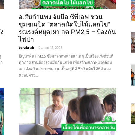
อ.สันกำแพง จับมือ ซีพีเอฟ ชวน
ชุมชนเปิด “ตลาดนัดใบไม้แลกไข่”
๋ง
รณรงค์หยุดเผา ลด PM2.5 – ป้องกัน
ไฟป่า
torzkrub
-
มีนาคม 12, 2025
ุ
ปัญหาฝุ่น PM2.5 ซึ่งมาจากหลายสาเหตุ เป็นเรื่องเร่งด่วนที่
ุก
ทุกภาคส่วนต้องร่วมมือกันแก้ไข เพื่อสร้างสภาพแวดล้อม
และส่งเสริมสุขภาพความเป็นอยู่ที่ดี ซึ่งเริ่มต้นได้ที่ตัวเอง
ครอบครัว...