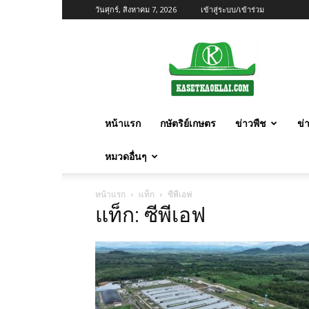
วันศุกร์, สิงหาคม 7, 2026
เข้าสู่ระบบ/เข้าร่วม
เกษตร
ก้าว
ไกล
หน้าแรก
กษัตริย์เกษตร
ข่าวพืช
ข่
หมวดอื่นๆ
หน้าแรก
แท็ก
ซีพีเอฟ
แท็ก: ซีพีเอฟ