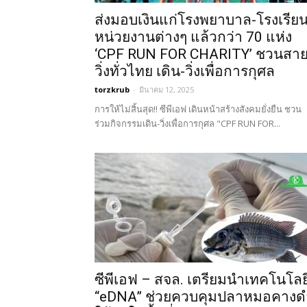
ส่งมอบเงินแก่โรงพยาบาล-โรงเรียน
หน่วยงานต่างๆ แล้วกว่า 70 แห่ง
‘CPF RUN FOR CHARITY’ ชวนสา
วิ่งทั่วไทย เดิน-วิ่งเพื่อการกุศล
torzkrub
-
มีนาคม 12, 2025
การให้ไม่สิ้นสุด!! ซีพีเอฟ เดินหน้าสร้างสังคมยั่งยืน ชวน
ร่วมกิจกรรมเดิน-วิ่งเพื่อการกุศล "CPF RUN FOR...
ซีพีเอฟ – สจล. เตรียมนำเทคโนโลย
“eDNA” ช่วยควบคุมปลาหมอคางด