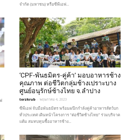
จำกัด (มหาชน) หรือซีพีเอฟ...
‘CPF-พันธมิตร-คู่ค้า’ มอบอาหารช้าง
คุณภาพ ต่อชีวิตกลุ่มช้างเปราะบาง
ศูนย์อนุรักษ์ช้างไทย จ.ลำปาง
torzkrub
-
พฤษภาคม 4, 2023
อฟ
ซีพีเอฟ จับมือพันธมิตร พร้อมผนึกกำลังคู่ค้าอาหารสัตว์บก
ทั่วประเทศ เดินหน้าโครงการ “ต่อชีวิตช้างไทย” ร่วมบริจาค
แต้ม สมทบทุนซื้ออาหารช้าง...