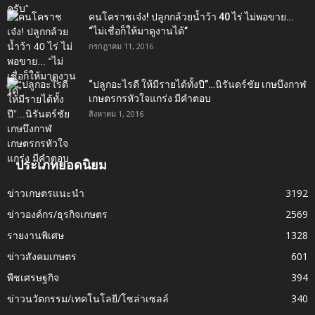
คนโคราชเจ๋ง! ปลูกกล้วยน้ำว้า 40 ไร่ ไม่พอขาย…
“ไม่เชื่อก็ให้มาดูงานได้”‬
กรกฎาคม 11, 2016
“ปลูกอะไรดี ให้มีรายได้ทั้งปี”…นิรันดร์ชัย เกษบึงกาฬ
เกษตรกรหัวใจแกร่ง มีคำตอบ
สิงหาคม 1, 2016
ประเภทยอดนิยม
ข่าวเกษตรแนะนำ
3192
ข่าวองค์กร/ธุรกิจเกษตร
2569
รายงานพิเศษ
1328
ข่าวสังคมเกษตร
601
พืชเศรษฐกิจ
394
ข่าวนวัตกรรม/เทคโนโลยี/โซล่าเซลล์
340