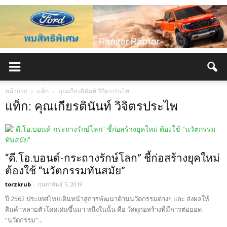
หน้าแรก
แท็ก
คุณเกียรตินันท์ วิจิตรประไพ
แท็ก: คุณเกียรตินันท์ วิจิตรประไพ
“ดี.โอ.บอนด์-กระถางรักษ์โลก” ชี้ก่อสร้างยุคใหม่
ต้องใช้ “นวัตกรรมทันสมัย”
torzkrub
-
กุมภาพันธ์ 5, 2019
ปี 2562 ประเทศไทยเดินหน้าสู่การพัฒนาด้านนวัตกรรมต่างๆ และ ส่งผลให้
สินค้าหลายตัวโดดเด่นขึ้นมา หนึ่งในนั้น คือ วัสดุก่อสร้างที่มีการต่อยอด
“นวัตกรรม”...