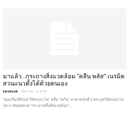
มาแล้ว…กระถางสิ่งแวดล้อม “คลีน พลัส” เนรมิต
สวนแนวตั้งได้ด้วยตนเอง
torzkrub
-
ธันวาคม 13, 2018
“คุณเกียรตินันท์ วิจิตรประไพ” หรือ “เควิน” ทายาทรุ่นที่ 3 ตระกูลวิจิตรประไพ
ประกาศลุยตลาด “กระถางเพื่อสิ่งแวดล้อม”...