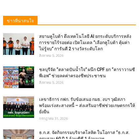
ข่าวที่น่าสนใจ
สยามคูโบต้า ดึงเทคโนโลยี AI ยกระดับบริการหลัง
การขายไร้รอยต่อ เปิดโมเดล “เลือกคูโบต้า คุ้มค่า
ไม่รู้จบ” การันตี 2 รางวัลระดับโลก
สิงหาคม 5, 2026
ชลบุรีจัด “ตลาดปันน้ำใจ” ผนึก CPF ยก “คาราวานซี
พีเอฟ” ช่วยลดค่าครองชีพประชาชน
สิงหาคม 5, 2026
เลขาธิการ กฟก. รับข้อเสนอ กมธ. งบฯ วุฒิสภา
พร้อมเร่งสะสางหนี้ – ส่งเสริมอาชีฟช่วยเกษตรกรให้
ยั่งยืน
กรกฎาคม 31, 2026
ธ.ก.ส. จัดกิจกรรมบริจาคโลหิต ในโอกาส “ธ.ก.ส.
ครบรอบ 60 ปี 1 ล้านซีซี 1 ล้านบาท