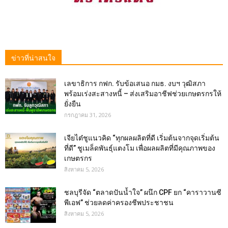
ข่าวที่น่าสนใจ
เลขาธิการ กฟก. รับข้อเสนอ กมธ. งบฯ วุฒิสภา
พร้อมเร่งสะสางหนี้ – ส่งเสริมอาชีฟช่วยเกษตรกรให้
ยั่งยืน
กรกฎาคม 31, 2026
เจียไต๋ชูแนวคิด “ทุกผลผลิตที่ดี เริ่มต้นจากจุดเริ่มต้น
ที่ดี” ชูเมล็ดพันธุ์แตงโม เพื่อผลผลิตที่มีคุณภาพของ
เกษตรกร
สิงหาคม 5, 2026
ชลบุรีจัด “ตลาดปันน้ำใจ” ผนึก CPF ยก “คาราวานซี
พีเอฟ” ช่วยลดค่าครองชีพประชาชน
สิงหาคม 5, 2026