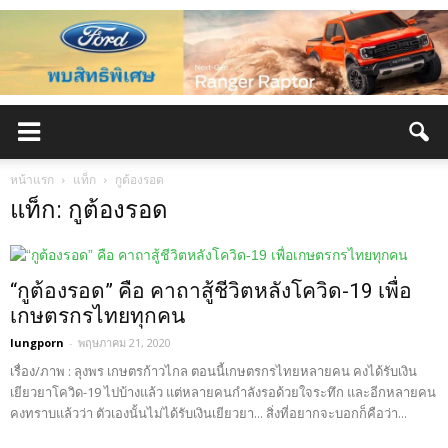
หน้าแรก
แท็ก
กูต้องรอด
แท็ก: กูต้องรอด
“กูต้องรอด” คือ คาถาสู้ชีวิตหลังโควิด-19 เพื่อ
เกษตรกรไทยทุกคน
lungporn
-
พฤษภาคม 21, 2020
เรื่อง/ภาพ : ลุงพร เกษตรก้าวไกล ตอนนี้เกษตรกรไทยหลายคน คงได้รับเงิน
เยียวยาโควิด-19 ไปบ้างแล้ว แต่หลายคนกำลังรอด้วยใจระทึก และอีกหลายคน
คงทราบแล้วว่า ตัวเองนั้นไม่ได้รับเงินเยียวยา... สิ่งที่อยากจะบอกก็คือว่า...