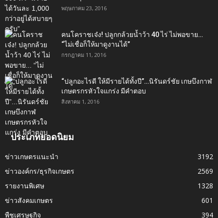
พฤษภาคม 23, 2016
คนโคราชเจ๋ง! ปลูกกล้วยน้ำว้า 40 ไร่ ไม่พอขาย…
“ไม่เชื่อก็ให้มาดูงานได้”‬
กรกฎาคม 11, 2016
“ปลูกอะไรดี ให้มีรายได้ทั้งปี”…นิรันดร์ชัย เกษบึงกาฬ
เกษตรกรหัวใจแกร่ง มีคำตอบ
สิงหาคม 1, 2016
ประเภทยอดนิยม
ข่าวเกษตรแนะนำ
3192
ข่าวองค์กร/ธุรกิจเกษตร
2569
รายงานพิเศษ
1328
ข่าวสังคมเกษตร
601
พืชเศรษฐกิจ
394