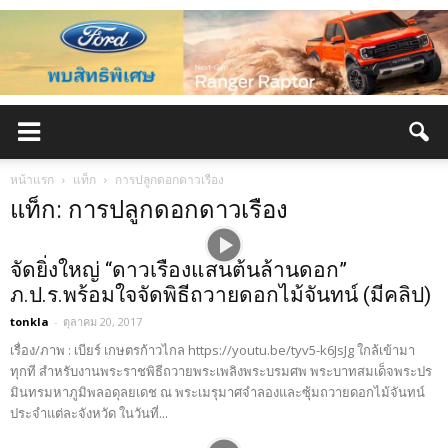
หน้าแรก
แท็ก
การปลูกดอกดาวเรือง
แท็ก: การปลูกดอกดาวเรือง
จัดยิ่งใหญ่ “ดาวเรืองแสนต้นล้านดอก”
ภ.ป.ร.พร้อมใจจัดพิธีถวายดอกไม้จันทน์ (มีคลิป)
tonkla
-
ตุลาคม 20, 2017
เรื่อง/ภาพ : เบียร์ เกษตรก้าวไกล https://youtu.be/tyv5-k6JsJg ใกล้เข้ามา
ทุกที สำหรับงานพระราชพิธีถวายพระเพลิงพระบรมศพ พระบาทสมเด็จพระปร
มินทรมหาภูมิพลอดุลยเดช ณ พระเมรุมาศจำลองและซุ้มถวายดอกไม้จันทน์
ประจำแต่ละจังหวัด ในวันที่...