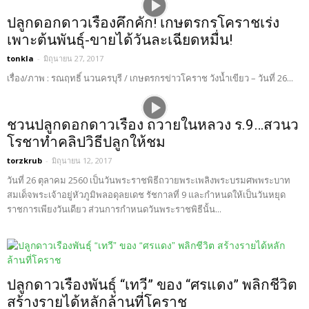
ปลูกดอกดาวเรืองคึกคัก! เกษตรกรโคราชเร่ง
เพาะต้นพันธุ์-ขายได้วันละเฉียดหมื่น!
tonkla
-
มิถุนายน 27, 2017
เรื่อง/ภาพ : รณฤทธิ์ นวนครบุรี / เกษตรกรข่าวโคราช วังน้ำเขียว – วันที่ 26...
ชวนปลูกดอกดาวเรือง ถวายในหลวง ร.9…สวนว
โรชาทำคลิปวิธีปลูกให้ชม
torzkrub
-
มิถุนายน 12, 2017
วันที่ 26 ตุลาคม 2560 เป็นวันพระราชพิธีถวายพระเพลิงพระบรมศพพระบาท
สมเด็จพระเจ้าอยู่หัวภูมิพลอดุลยเดช รัชกาลที่ 9 และกำหนดให้เป็นวันหยุด
ราชการเพียงวันเดียว ส่วนการกำหนดวันพระราชพิธีนั้น...
ปลูกดาวเรืองพันธุ์ “เทวี” ของ “ศรแดง” พลิกชีวิต
สร้างรายได้หลักล้านที่โคราช