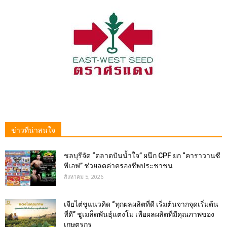
ข่าวที่น่าสนใจ
ชลบุรีจัด “ตลาดปันน้ำใจ” ผนึก CPF ยก “คาราวานซี
พีเอฟ” ช่วยลดค่าครองชีพประชาชน
สิงหาคม 5, 2026
เจียไต๋ชูแนวคิด “ทุกผลผลิตที่ดี เริ่มต้นจากจุดเริ่มต้น
ที่ดี” ชูเมล็ดพันธุ์แตงโม เพื่อผลผลิตที่มีคุณภาพของ
เกษตรกร