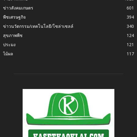
ข่าวสังคมเกษตร
601
พืชเศรษฐกิจ
394
ข่าวนวัตกรรม/เทคโนโลยี/โซล่าเซลล์
340
สุขภาพพืช
124
ประมง
121
ไม้ผล
117