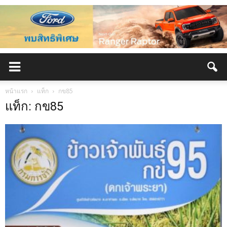
หน้าแรก
แท็ก
กข85
แท็ก: กข85