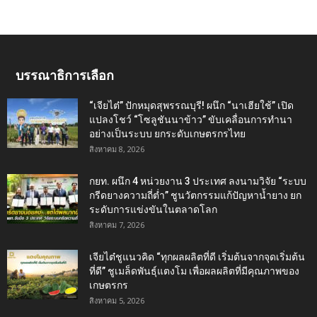
บรรณาธิการเลือก
“เจียไต๋” ปักหมุดสุพรรณบุรี! ผนึก “นาเฮียใช้” เปิด
แปลงโชว์ “โซลูชันนาข้าว” ขับเคลื่อนการทำนา
อย่างเป็นระบบ ยกระดับเกษตรกรไทย
สิงหาคม 8, 2026
กยท. ผนึก 4 หน่วยงาน 3 ประเทศ ลงนามวิจัย “ระบบ
กรีดยางความถี่ต่ำ” ชูนวัตกรรมแก้ปัญหาน้ำยาง ยก
ระดับการแข่งขันในตลาดโลก
สิงหาคม 7, 2026
เจียไต๋ชูแนวคิด “ทุกผลผลิตที่ดี เริ่มต้นจากจุดเริ่มต้น
ที่ดี” ชูเมล็ดพันธุ์แตงโม เพื่อผลผลิตที่มีคุณภาพของ
เกษตรกร
สิงหาคม 5, 2026