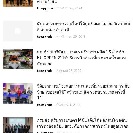
ความยั่งยืน
lungporn
-
เมษายน 26, 2024
ดันตลาดเกษตรออนไลน์ให้บูม? สศก.เผยผลวิเคราะห์
5 ด้านต้องทำทันที
torzkrub
-
พฤศจิกายน 29, 2018
สุดเจ๋ง! นักวิจัย ม. เกษตร ศรีราชา ผลิต “เรือไฟฟ้า
KU GREEN 2” ให้บริการนักท่องเที่ยวตลาดน้ำคลอง
ลัดมะยม
torzkrub
-
สิงหาคม 25, 2020
วิจัยจาก มช.“ชะลอการสุกและเพิ่มระยะเวลาการเก็บ
รักษาของผลไม้” คว้าชนะเลิศ ระดับประเทศ ครั้งที่
11
torzkrub
-
กันยายน 1, 2023
กรมส่งเสริมการเกษตร MOU เจียไต๋ ผลักดันโซลูชั่น
เกษตรอัจฉริยะ ยกระดับภาคการเกษตรไทยสู่อนาคต
lungporn
-
ธันวาคม 2, 2025