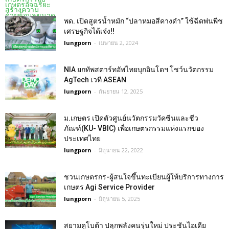
พด. เปิดสูตรน้ำหมัก “ปลาหมอสีคางดำ” ใช้ฉีดพ่นพืช
เศรษฐกิจได้เจ๋ง!!
lungporn
-
เมษายน 2, 2024
NIA ยกทัพสตาร์ทอัพไทยบุกอินโดฯ โชว์นวัตกรรม
AgTech เวที ASEAN
lungporn
-
กันยายน 12, 2025
ม.เกษตร เปิดตัวศูนย์นวัตกรรมวัคซีนและชีว
ภัณฑ์(KU- VBIC) เพื่อเกษตรกรรมแห่งแรกของ
ประเทศไทย
lungporn
-
มิถุนายน 22, 2022
ชวนเกษตรกร-ผู้สนใจขึ้นทะเบียนผู้ให้บริการทางการ
เกษตร Agi Service Provider
lungporn
-
มิถุนายน 5, 2025
สยามคูโบต้า ปลุกพลังคนรุ่นใหม่ ประชันไอเดีย