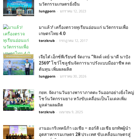
นวัตกรรมเกษตรยั่งยืน
lungporn
-
มกราคม 12, 2023
มาแล้ว! เครื่องตรวจทุเรียนอ่อนแก่ นวัตกรรมเพื่อ
เกษตรไทย 4.0
torzkrub
-
กรกฎาคม 12, 2017
เจียไต๋ เอ็กซ์พีเรียนซ์ จัดงาน “ฟิลด์ เดย์ นาดี นาปัง
2569” โชว์โซลูชันจัดการนาปรังแบบมืออาชีพ ลด
ต้นทุน เพิ่มผลผลิต
lungporn
-
มกราคม 30, 2026
กยท. จัดงานวันยางพาราภาคตะวันออกอย่างยิ่งใหญ่
โชว์นวัตกรรมยาง หวังขับเคลื่อนเป็นโมเดลเพิ่ม
มูลค่าผลผลิต
torzkrub
-
เมษายน 9, 2025
งานอะกริเทคนิก้า เอเชีย – ฮอร์ติ เอเชีย ยกทัพผู้นำ
อุตสาหกรรมเกษตร 28 ประเทศ ขับเคลื่อนเกษตรสู่