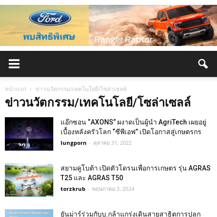
หน้าแรก
ข่าวนวัตกรรม/เทคโนโลยี/โซล่าเซลล์
ข่าวนวัตกรรม/เทคโนโลยี/โซล่าเซลล์
แอ๊กซอน “AXONS” ผงาดเป็นผู้นำ AgriTech เผยอยู่
เบื้องหลังครัวโลก “ซีพีเอฟ” เปิดโอกาสสู่เกษตรกร
lungporn
-
ตุลาคม 31, 2022
สยามคูโบต้า เปิดตัวโดรนเพื่อการเกษตร รุ่น AGRAS
T25 และ AGRAS T50
torzkrub
-
พฤษภาคม 3, 2024
ยันม่าร์ร่วมกับบ.กล้าแกร่งเดินสายสาธิตการปลูก