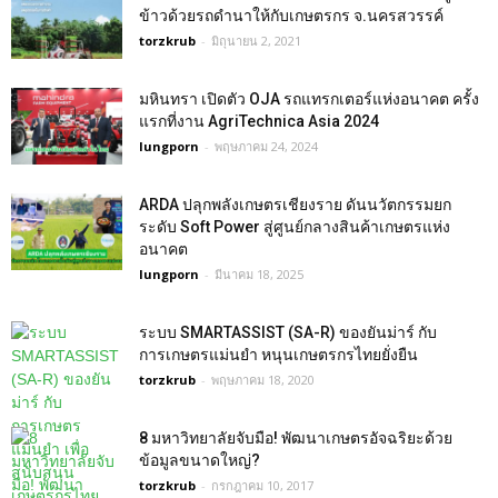
ข้าวด้วยรถดำนาให้กับเกษตรกร จ.นครสวรรค์
torzkrub
-
มิถุนายน 2, 2021
มหินทรา เปิดตัว OJA รถแทรกเตอร์แห่งอนาคต ครั้ง
แรกที่งาน AgriTechnica Asia 2024
lungporn
-
พฤษภาคม 24, 2024
ARDA ปลุกพลังเกษตรเชียงราย ดันนวัตกรรมยก
ระดับ Soft Power สู่ศูนย์กลางสินค้าเกษตรแห่ง
อนาคต
lungporn
-
มีนาคม 18, 2025
ระบบ SMARTASSIST (SA-R) ของยันม่าร์ กับ
การเกษตรแม่นยำ หนุนเกษตรกรไทยยั่งยืน
torzkrub
-
พฤษภาคม 18, 2020
8 มหาวิทยาลัยจับมือ! พัฒนาเกษตรอัจฉริยะด้วย
ข้อมูลขนาดใหญ่?
torzkrub
-
กรกฎาคม 10, 2017