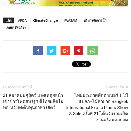
แท็ก
ARDA
ClimateChange
iWASAM
บริหารจัดการน้ำ
เกษตรอัจฉริยะ
บทความก่อนหน้านี้
บทความถัดไป
21 สมาคมปศุสัตว์ แจงเหตุผลนำ
ไทยประกาศศักดาเบอร์ 1 ไม้
เข้าข้าวโพดสหรัฐฯ ชี้ไทยผลิตไม่
แปลก–ไม้หายาก Bangkok
พอ-หวังลดต้นทุนอาหารสัตว์
International Exotic Plants Show
& Sale ครั้งที่ 21 ไต้หวันร่วมเปิด
งานพร้อมต่อยอด