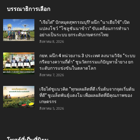
บรรณาธิการเลือก
“เจียไต๋” ปักหมุดสุพรรณบุรี! ผนึก “นาเฮียใช้” เปิด
แปลงโชว์ “โซลูชันนาข้าว” ขับเคลื่อนการทำนา
อย่างเป็นระบบ ยกระดับเกษตรกรไทย
สิงหาคม 8, 2026
กยท. ผนึก 4 หน่วยงาน 3 ประเทศ ลงนามวิจัย “ระบบ
กรีดยางความถี่ต่ำ” ชูนวัตกรรมแก้ปัญหาน้ำยาง ยก
ระดับการแข่งขันในตลาดโลก
สิงหาคม 7, 2026
เจียไต๋ชูแนวคิด “ทุกผลผลิตที่ดี เริ่มต้นจากจุดเริ่มต้น
ที่ดี” ชูเมล็ดพันธุ์แตงโม เพื่อผลผลิตที่มีคุณภาพของ
เกษตรกร
สิงหาคม 5, 2026