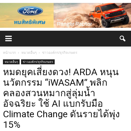
หน้าแรก
หมวดอื่นๆ
ข่าวองค์กร/ธุรกิจเกษตร
หมวดอื่นๆ
ข่าวองค์กร/ธุรกิจเกษตร
หมดยุคเสี่ยงดวง! ARDA หนุน
นวัตกรรม “iWASAM” พลิก
คลองสวนหมากสู่ลุ่มน้ำ
อัจฉริยะ ใช้ AI แบกรับมือ
Climate Change ดันรายได้พุ่ง
15%