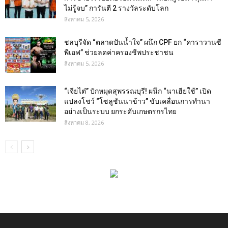
ไม่รู้จบ” การันตี 2 รางวัลระดับโลก
สิงหาคม 5, 2026
ชลบุรีจัด “ตลาดปันน้ำใจ” ผนึก CPF ยก “คาราวานซี
พีเอฟ” ช่วยลดค่าครองชีพประชาชน
สิงหาคม 5, 2026
“เจียไต๋” ปักหมุดสุพรรณบุรี! ผนึก “นาเฮียใช้” เปิด
แปลงโชว์ “โซลูชันนาข้าว” ขับเคลื่อนการทำนา
อย่างเป็นระบบ ยกระดับเกษตรกรไทย
สิงหาคม 8, 2026