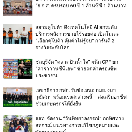
“ธ.ก.ส. ครบรอบ 60 ปี 1 ล้านซีซี 1 ล้านบาท
สยามคูโบต้า ดึงเทคโนโลยี AI ยกระดับ
บริการหลังการขายไร้รอยต่อ เปิดโมเดล
“เลือกคูโบต้า คุ้มค่าไม่รู้จบ” การันตี 2
รางวัลระดับโลก
ชลบุรีจัด “ตลาดปันน้ำใจ” ผนึก CPF ยก
“คาราวานซีพีเอฟ” ช่วยลดค่าครองชีพ
ประชาชน
เลขาธิการ กฟก. รับข้อเสนอ กมธ. งบฯ
วุฒิสภา พร้อมเร่งสะสางหนี้ – ส่งเสริมอาชีฟ
ช่วยเกษตรกรให้ยั่งยืน
สสท. จัดงาน “วันพิทยาลงกรณ์” ถกทิศทาง
สหกรณ์ แนวทางการแก้ไขกฎหมายและ
พัฒนาสหกรณ์