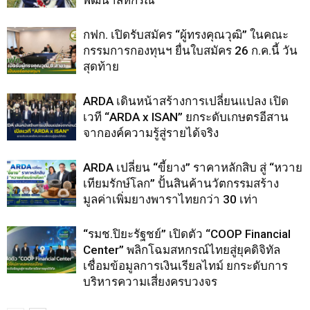
กฟก. เปิดรับสมัคร “ผู้ทรงคุณวุฒิ” ในคณะ
กรรมการกองทุนฯ ยื่นใบสมัคร 26 ก.ค.นี้ วัน
สุดท้าย
ARDA เดินหน้าสร้างการเปลี่ยนแปลง เปิด
เวที “ARDA x ISAN” ยกระดับเกษตรอีสาน
จากองค์ความรู้สู่รายได้จริง
ARDA เปลี่ยน “ขี้ยาง” ราคาหลักสิบ สู่ “หวาย
เทียมรักษ์โลก” ปั้นสินค้านวัตกรรมสร้าง
มูลค่าเพิ่มยางพาราไทยกว่า 30 เท่า
“รมช.ปิยะรัฐชย์” เปิดตัว “COOP Financial
Center” พลิกโฉมสหกรณ์ไทยสู่ยุคดิจิทัล
เชื่อมข้อมูลการเงินเรียลไทม์ ยกระดับการ
บริหารความเสี่ยงครบวงจร