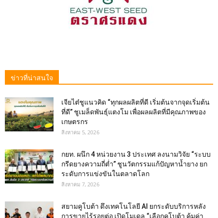
ข่าวที่น่าสนใจ
เจียไต๋ชูแนวคิด “ทุกผลผลิตที่ดี เริ่มต้นจากจุดเริ่มต้น
ที่ดี” ชูเมล็ดพันธุ์แตงโม เพื่อผลผลิตที่มีคุณภาพของ
เกษตรกร
สิงหาคม 5, 2026
กยท. ผนึก 4 หน่วยงาน 3 ประเทศ ลงนามวิจัย “ระบบ
กรีดยางความถี่ต่ำ” ชูนวัตกรรมแก้ปัญหาน้ำยาง ยก
ระดับการแข่งขันในตลาดโลก
สิงหาคม 7, 2026
สยามคูโบต้า ดึงเทคโนโลยี AI ยกระดับบริการหลัง
การขายไร้รอยต่อ เปิดโมเดล “เลือกคูโบต้า คุ้มค่า