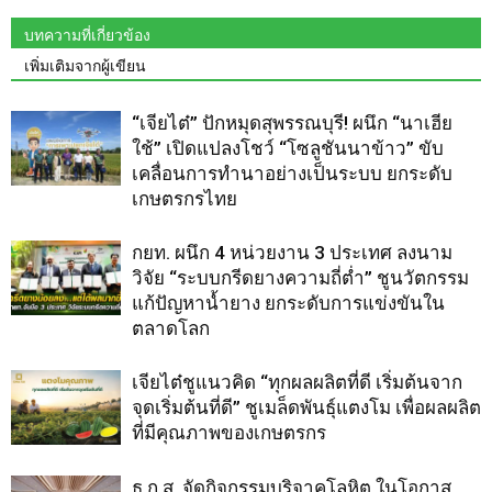
บทความที่เกี่ยวข้อง
เพิ่มเติมจากผู้เขียน
“เจียไต๋” ปักหมุดสุพรรณบุรี! ผนึก “นาเฮีย
ใช้” เปิดแปลงโชว์ “โซลูชันนาข้าว” ขับ
เคลื่อนการทำนาอย่างเป็นระบบ ยกระดับ
เกษตรกรไทย
กยท. ผนึก 4 หน่วยงาน 3 ประเทศ ลงนาม
วิจัย “ระบบกรีดยางความถี่ต่ำ” ชูนวัตกรรม
แก้ปัญหาน้ำยาง ยกระดับการแข่งขันใน
ตลาดโลก
เจียไต๋ชูแนวคิด “ทุกผลผลิตที่ดี เริ่มต้นจาก
จุดเริ่มต้นที่ดี” ชูเมล็ดพันธุ์แตงโม เพื่อผลผลิต
ที่มีคุณภาพของเกษตรกร
ธ.ก.ส. จัดกิจกรรมบริจาคโลหิต ในโอกาส