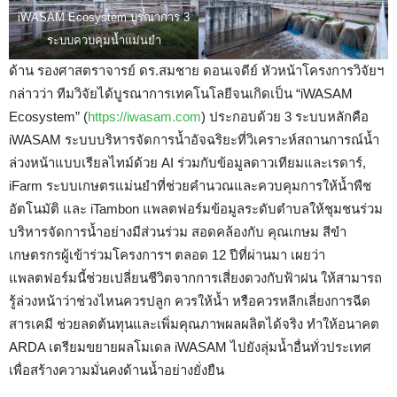
iWASAM Ecosystem บูรณาการ 3
ระบบควบคุมน้ำแม่นยำ
ด้าน รองศาสตราจารย์ ดร.สมชาย ดอนเจดีย์ หัวหน้าโครงการวิจัยฯ
กล่าวว่า ทีมวิจัยได้บูรณาการเทคโนโลยีจนเกิดเป็น “iWASAM
Ecosystem” (
https://iwasam.com
) ประกอบด้วย 3 ระบบหลักคือ
iWASAM ระบบบริหารจัดการน้ำอัจฉริยะที่วิเคราะห์สถานการณ์น้ำ
ล่วงหน้าแบบเรียลไทม์ด้วย AI ร่วมกับข้อมูลดาวเทียมและเรดาร์,
iFarm ระบบเกษตรแม่นยำที่ช่วยคำนวณและควบคุมการให้น้ำพืช
อัตโนมัติ และ iTambon แพลตฟอร์มข้อมูลระดับตำบลให้ชุมชนร่วม
บริหารจัดการน้ำอย่างมีส่วนร่วม สอดคล้องกับ คุณเกษม สีขำ
เกษตรกรผู้เข้าร่วมโครงการฯ ตลอด 12 ปีที่ผ่านมา เผยว่า
แพลตฟอร์มนี้ช่วยเปลี่ยนชีวิตจากการเสี่ยงดวงกับฟ้าฝน ให้สามารถ
รู้ล่วงหน้าว่าช่วงไหนควรปลูก ควรให้น้ำ หรือควรหลีกเลี่ยงการฉีด
สารเคมี ช่วยลดต้นทุนและเพิ่มคุณภาพผลผลิตได้จริง ทำให้อนาคต
ARDA เตรียมขยายผลโมเดล iWASAM ไปยังลุ่มน้ำอื่นทั่วประเทศ
เพื่อสร้างความมั่นคงด้านน้ำอย่างยั่งยืน