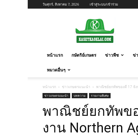
วันศุกร์, สิงหาคม 7, 2026
เข้าสู่ระบบ/เข้าร่วม
เกษตร
ก้าว
ไกล
หน้าแรก
กษัตริย์เกษตร
ข่าวพืช
ข่
หมวดอื่นๆ
หน้าแรก
ข่าวเกษตรแนะนำ
พาณิชย์ยกทัพของดี 17 จั
ข่าวเกษตรแนะนำ
บทความ
รายงานพิเศษ
พาณิชย์ยกทัพขอ
งาน Northern A