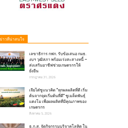
ข่าวที่น่าสนใจ
เลขาธิการ กฟก. รับข้อเสนอ กมธ.
งบฯ วุฒิสภา พร้อมเร่งสะสางหนี้ –
ส่งเสริมอาชีฟช่วยเกษตรกรให้
ยั่งยืน
กรกฎาคม 31, 2026
เจียไต๋ชูแนวคิด “ทุกผลผลิตที่ดี เริ่ม
ต้นจากจุดเริ่มต้นที่ดี” ชูเมล็ดพันธุ์
แตงโม เพื่อผลผลิตที่มีคุณภาพของ
เกษตรกร
สิงหาคม 5, 2026
ธ.ก.ส. จัดกิจกรรมบริจาคโลหิต ใน