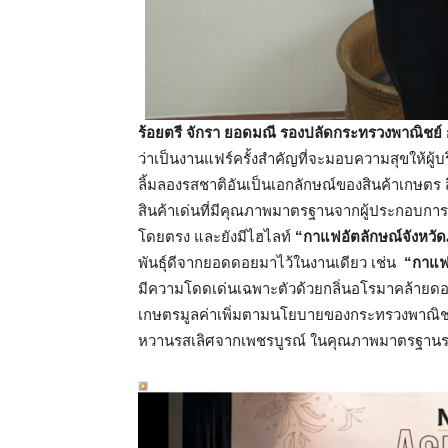
ร้อยตรี จักรา ยอดมณี รองปลัดกระทรวงพาณิชย์
ว่าเป็นงานแฟร์ครั้งสำคัญที่จะมอบความสุขให้ผู
ลิ้มลองรสชาติอันเป็นเอกลักษณ์ของสินค้าเกษตร สิน
สินค้าเด่นที่มีคุณภาพมาตรฐานจากผู้ประกอบการ 
โดยตรง
และยังมีไฮไลท์
“กาแฟอัตลักษณ์จังหวั
พันธุ์ดีจากยอดดอยมาไว้ในงานเดียว เช่น
“กาแฟ
มีความโดดเด่นเฉพาะตัวด้วยกลิ่นอโรมาคล้ายดอก
เกษตรมูลค่าเพิ่มตามนโยบายของกระทรวงพาณิชย
หวานรสเลิศจากเพชรบูรณ์ ในคุณภาพมาตรฐานระ