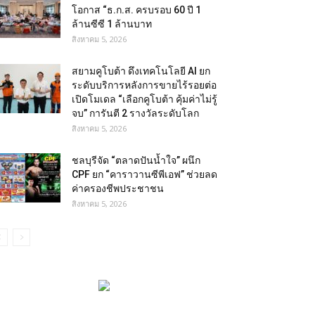
โอกาส “ธ.ก.ส. ครบรอบ 60 ปี 1
ล้านซีซี 1 ล้านบาท
สิงหาคม 5, 2026
สยามคูโบต้า ดึงเทคโนโลยี AI ยก
ระดับบริการหลังการขายไร้รอยต่อ
เปิดโมเดล “เลือกคูโบต้า คุ้มค่าไม่รู้
จบ” การันตี 2 รางวัลระดับโลก
สิงหาคม 5, 2026
ชลบุรีจัด “ตลาดปันน้ำใจ” ผนึก
CPF ยก “คาราวานซีพีเอฟ” ช่วยลด
ค่าครองชีพประชาชน
สิงหาคม 5, 2026