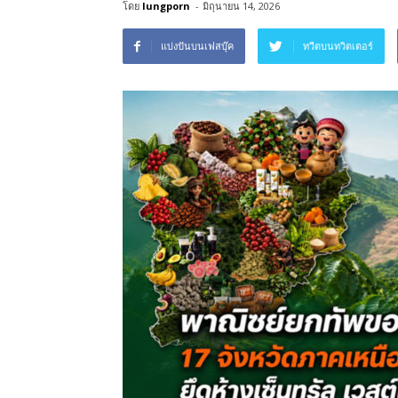
โดย
lungporn
-
มิถุนายน 14, 2026
แบ่งปันบนเฟสบุ๊ค
ทวีตบนทวิตเตอร์