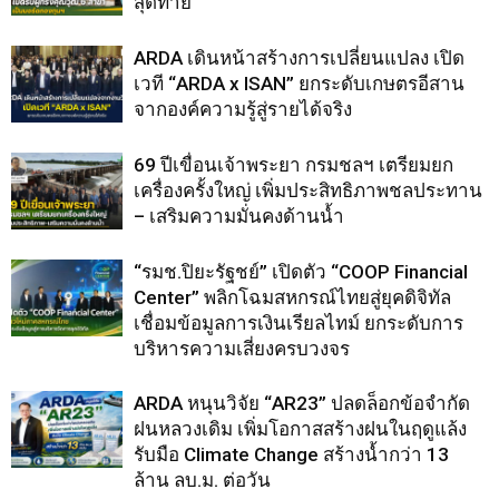
สุดท้าย
ARDA เดินหน้าสร้างการเปลี่ยนแปลง เปิด
เวที “ARDA x ISAN” ยกระดับเกษตรอีสาน
จากองค์ความรู้สู่รายได้จริง
69 ปีเขื่อนเจ้าพระยา กรมชลฯ เตรียมยก
เครื่องครั้งใหญ่ เพิ่มประสิทธิภาพชลประทาน
– เสริมความมั่นคงด้านน้ำ
“รมช.ปิยะรัฐชย์” เปิดตัว “COOP Financial
Center” พลิกโฉมสหกรณ์ไทยสู่ยุคดิจิทัล
เชื่อมข้อมูลการเงินเรียลไทม์ ยกระดับการ
บริหารความเสี่ยงครบวงจร
ARDA หนุนวิจัย “AR23” ปลดล็อกข้อจำกัด
ฝนหลวงเดิม เพิ่มโอกาสสร้างฝนในฤดูแล้ง
รับมือ Climate Change สร้างน้ำกว่า 13
ล้าน ลบ.ม. ต่อวัน