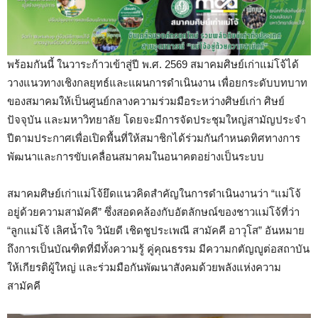
พร้อมกันนี้ ในวาระก้าวเข้าสู่ปี พ.ศ. 2569 สมาคมศิษย์เก่าแม่โจ้ได้
วางแนวทางเชิงกลยุทธ์และแผนการดำเนินงาน เพื่อยกระดับบทบาท
ของสมาคมให้เป็นศูนย์กลางความร่วมมือระหว่างศิษย์เก่า ศิษย์
ปัจจุบัน และมหาวิทยาลัย โดยจะมีการจัดประชุมใหญ่สามัญประจำ
ปีตามประกาศเพื่อเปิดพื้นที่ให้สมาชิกได้ร่วมกันกำหนดทิศทางการ
พัฒนาและการขับเคลื่อนสมาคมในอนาคตอย่างเป็นระบบ
สมาคมศิษย์เก่าแม่โจ้ยึดแนวคิดสำคัญในการดำเนินงานว่า “แม่โจ้
อยู่ด้วยความสามัคคี” ซึ่งสอดคล้องกับอัตลักษณ์ของชาวแม่โจ้ที่ว่า
“ลูกแม่โจ้ เลิศน้ำใจ วินัยดี เชิดชูประเพณี สามัคคี อาวุโส” อันหมาย
ถึงการเป็นบัณฑิตที่มีทั้งความรู้ คู่คุณธรรม มีความกตัญญูต่อสถาบัน
ให้เกียรติผู้ใหญ่ และร่วมมือกันพัฒนาสังคมด้วยพลังแห่งความ
สามัคคี