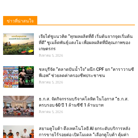
ข่าวที่น่าสนใจ
เจียไต๋ชูแนวคิด “ทุกผลผลิตที่ดี เริ่มต้นจากจุดเริ่มต้น
ที่ดี” ชูเมล็ดพันธุ์แตงโม เพื่อผลผลิตที่มีคุณภาพของ
เกษตรกร
สิงหาคม 5, 2026
ชลบุรีจัด “ตลาดปันน้ำใจ” ผนึก CPF ยก “คาราวานซี
พีเอฟ” ช่วยลดค่าครองชีพประชาชน
สิงหาคม 5, 2026
ธ.ก.ส. จัดกิจกรรมบริจาคโลหิต ในโอกาส “ธ.ก.ส.
ครบรอบ 60 ปี 1 ล้านซีซี 1 ล้านบาท
สิงหาคม 5, 2026
สยามคูโบต้า ดึงเทคโนโลยี AI ยกระดับบริการหลัง
การขายไร้รอยต่อ เปิดโมเดล “เลือกคูโบต้า คุ้มค่า