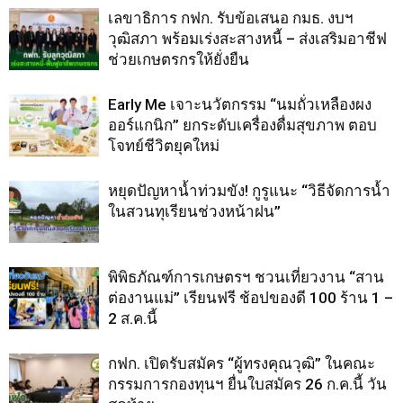
เลขาธิการ กฟก. รับข้อเสนอ กมธ. งบฯ
วุฒิสภา พร้อมเร่งสะสางหนี้ – ส่งเสริมอาชีฟ
ช่วยเกษตรกรให้ยั่งยืน
Early Me เจาะนวัตกรรม “นมถั่วเหลืองผง
ออร์แกนิก” ยกระดับเครื่องดื่มสุขภาพ ตอบ
โจทย์ชีวิตยุคใหม่
หยุดปัญหาน้ำท่วมขัง! กูรูแนะ “วิธีจัดการน้ำ
ในสวนทุเรียนช่วงหน้าฝน”
พิพิธภัณฑ์การเกษตรฯ ชวนเที่ยวงาน “สาน
ต่องานแม่” เรียนฟรี ช้อปของดี 100 ร้าน 1 –
2 ส.ค.นี้
กฟก. เปิดรับสมัคร “ผู้ทรงคุณวุฒิ” ในคณะ
กรรมการกองทุนฯ ยื่นใบสมัคร 26 ก.ค.นี้ วัน