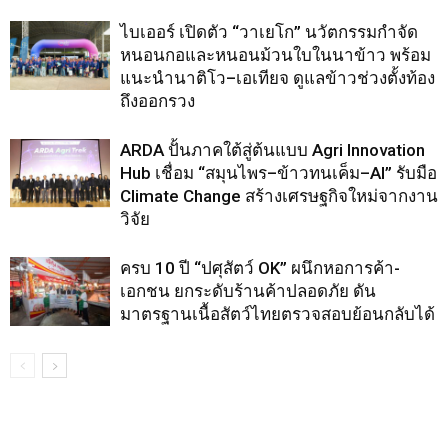
ไบเออร์ เปิดตัว “วาเยโก” นวัตกรรมกำจัด
หนอนกอและหนอนม้วนใบในนาข้าว พร้อม
แนะนำนาติโว–เอเทียจ ดูแลข้าวช่วงตั้งท้อง
ถึงออกรวง
ARDA ปั้นภาคใต้สู่ต้นแบบ Agri Innovation
Hub เชื่อม “สมุนไพร–ข้าวทนเค็ม–AI” รับมือ
Climate Change สร้างเศรษฐกิจใหม่จากงาน
วิจัย
ครบ 10 ปี “ปศุสัตว์ OK” ผนึกหอการค้า-
เอกชน ยกระดับร้านค้าปลอดภัย ดัน
มาตรฐานเนื้อสัตว์ไทยตรวจสอบย้อนกลับได้