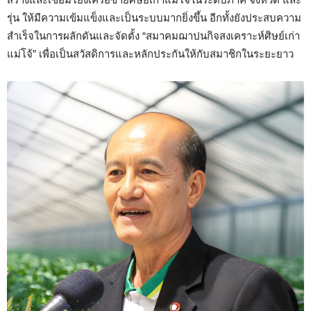
รุ่น ให้มีความเข้มแข็งและเป็นระบบมากยิ่งขึ้น อีกทั้งยังประสบความ
สำเร็จในการผลักดันและจัดตั้ง “สมาคมฌาปนกิจสงเคราะห์ศิษย์เก่า
แม่โจ้” เพื่อเป็นสวัสดิการและหลักประกันให้กับสมาชิกในระยะยาว