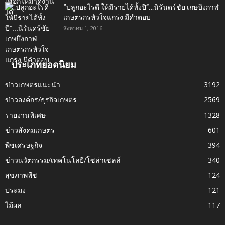
“ปลูกอะไรดี ให้มีรายได้ทั้งปี”…นิรันดร์ชัย เกษบึงกาฬ
เกษตรกรหัวใจแกร่ง มีคำตอบ
สิงหาคม 1, 2016
ประเภทยอดนิยม
ข่าวเกษตรแนะนำ
3192
ข่าวองค์กร/ธุรกิจเกษตร
2569
รายงานพิเศษ
1328
ข่าวสังคมเกษตร
601
พืชเศรษฐกิจ
394
ข่าวนวัตกรรม/เทคโนโลยี/โซล่าเซลล์
340
สุขภาพพืช
124
ประมง
121
ไม้ผล
117