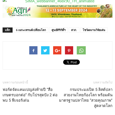
แท็ก
6 เมกะเทรนด์เปลี่ยนโลก
ศูนย์สิริกิติ์ฯ
สวก.
โชว์ผลงานวิจัยเด่น
บทความก่อนหน้านี้
บทความถัดไป
ฟอร์ดจัดแคมเปญส่งท้ายปี “สื่อ
กรมประมงเปิด 5 ลิสต์ปลา
เกษตรบอกต่อ” กับโปรสุดปัง 2 ต่อ
สวยงามไทยก้องโลก พร้อมดัน
พบ 5 ฟีเจอร์เด่น
มาตรฐานปลาไทย “สวยคุณภาพ”
สู่ตลาดโลก