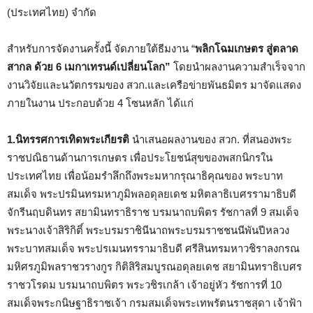
(ประเทศไทย) จำกัด
สำหรับการจัดงานครั้งนี้ จัดภายใต้ธีมงาน “
พลิกโฉมเกษตร สู่ตลาด
สากล ด้วย
6 เมกาเทรนด์เปลี่ยนโลก”
โดยนำผลงานความสำเร็จจาก
งานวิจัยและนวัตกรรมของ สวก.และเครือข่ายพันธมิตร มาจัดแสดง
ภายในงาน ประกอบด้วย 4 โซนหลัก ได้แก่
1.นิทรรศการเทิดพระเกียรติ
นำเสนอผลงานของ สวก. ที่สนองพระ
ราชปณิธานด้านการเกษตร เพื่อประโยชน์สุขของพสกนิกรใน
ประเทศไทย เพื่อน้อมรำลึกถึงพระมหากรุณาธิคุณของ พระบาท
สมเด็จ พระปรมินทรมหาภูมิพลอดุลยเดช มหิตลาธิเบศรรามาธิบดี
จักรีนฤบดินทร สยามินทราธิราช บรมนาถบพิตร รัชกาลที่ 9 สมเด็จ
พระนางเจ้าสิริกิติ์ พระบรมราชินีนาถพระบรมราชชนนีพันปีหลวง
พระบาทสมเด็จ พระปรเมนทรรามาธิบดี ศรีสินทรมหาวชิราลงกรณ
มหิศรภูมิพลราชวรางกูร กิติสิริสมบูรณอดุลยเดช สยามินทราธิเบศร
ราชวโรดม บรมนาถบพิตร พระวชิรเกล้า เจ้าอยู่หัว รัชการที่ 10
สมเด็จพระกนิษฐาธิราชเจ้า กรมสมเด็จพระเทพรัตนราชสุดา เจ้าฟ้า