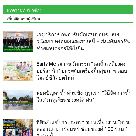
บทความที่เกี่ยวข้อง
เพิ่มเติมจากผู้เขียน
เลขาธิการ กฟก. รับข้อเสนอ กมธ. งบฯ
วุฒิสภา พร้อมเร่งสะสางหนี้ – ส่งเสริมอาชีฟ
ช่วยเกษตรกรให้ยั่งยืน
Early Me เจาะนวัตกรรม “นมถั่วเหลืองผง
ออร์แกนิก” ยกระดับเครื่องดื่มสุขภาพ ตอบ
โจทย์ชีวิตยุคใหม่
หยุดปัญหาน้ำท่วมขัง! กูรูแนะ “วิธีจัดการน้ำ
ในสวนทุเรียนช่วงหน้าฝน”
พิพิธภัณฑ์การเกษตรฯ ชวนเที่ยวงาน “สาน
ต่องานแม่” เรียนฟรี ช้อปของดี 100 ร้าน 1 –
2 ส.ค.นี้