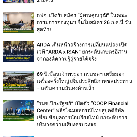
กฟก. เปิดรับสมัคร “ผู้ทรงคุณวุฒิ” ในคณะ
กรรมการกองทุนฯ ยื่นใบสมัคร 26 ก.ค.นี้ วัน
สุดท้าย
ARDA เดินหน้าสร้างการเปลี่ยนแปลง เปิด
เวที “ARDA x ISAN” ยกระดับเกษตรอีสาน
จากองค์ความรู้สู่รายได้จริง
69 ปีเขื่อนเจ้าพระยา กรมชลฯ เตรียมยก
เครื่องครั้งใหญ่ เพิ่มประสิทธิภาพชลประทาน
– เสริมความมั่นคงด้านน้ำ
“รมช.ปิยะรัฐชย์” เปิดตัว “COOP Financial
Center” พลิกโฉมสหกรณ์ไทยสู่ยุคดิจิทัล
เชื่อมข้อมูลการเงินเรียลไทม์ ยกระดับการ
บริหารความเสี่ยงครบวงจร