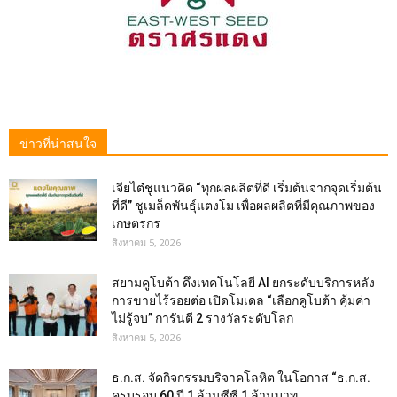
ข่าวที่น่าสนใจ
เจียไต๋ชูแนวคิด “ทุกผลผลิตที่ดี เริ่มต้นจากจุดเริ่มต้น
ที่ดี” ชูเมล็ดพันธุ์แตงโม เพื่อผลผลิตที่มีคุณภาพของ
เกษตรกร
สิงหาคม 5, 2026
สยามคูโบต้า ดึงเทคโนโลยี AI ยกระดับบริการหลัง
การขายไร้รอยต่อ เปิดโมเดล “เลือกคูโบต้า คุ้มค่า
ไม่รู้จบ” การันตี 2 รางวัลระดับโลก
สิงหาคม 5, 2026
ธ.ก.ส. จัดกิจกรรมบริจาคโลหิต ในโอกาส “ธ.ก.ส.
ครบรอบ 60 ปี 1 ล้านซีซี 1 ล้านบาท