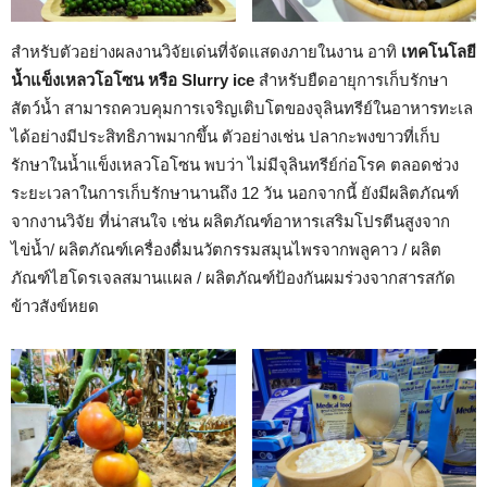
สำหรับตัวอย่างผลงานวิจัยเด่นที่จัดแสดงภายในงาน อาทิ
เทคโนโลยี
น้ำแข็งเหลวโอโซน หรือ Slurry ice
สำหรับยืดอายุการเก็บรักษา
สัตว์น้ำ สามารถควบคุมการเจริญเติบโตของจุลินทรีย์ในอาหารทะเล
ได้อย่างมีประสิทธิภาพมากขึ้น ตัวอย่างเช่น ปลากะพงขาวที่เก็บ
รักษาในน้ำแข็งเหลวโอโซน พบว่า ไม่มีจุลินทรีย์ก่อโรค ตลอดช่วง
ระยะเวลาในการเก็บรักษานานถึง 12 วัน นอกจากนี้ ยังมีผลิตภัณฑ์
จากงานวิจัย ที่น่าสนใจ เช่น ผลิตภัณฑ์อาหารเสริมโปรตีนสูงจาก
ไข่น้ำ/ ผลิตภัณฑ์เครื่องดื่มนวัตกรรมสมุนไพรจากพลูคาว / ผลิต
ภัณฑ์ไฮโดรเจลสมานแผล / ผลิตภัณฑ์ป้องกันผมร่วงจากสารสกัด
ข้าวสังข์หยด