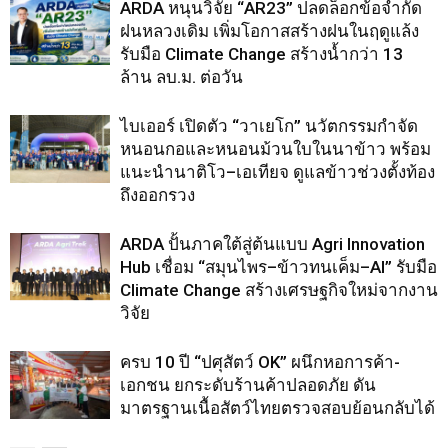
ARDA หนุนวิจัย “AR23” ปลดล็อกข้อจำกัด
ฝนหลวงเดิม เพิ่มโอกาสสร้างฝนในฤดูแล้ง
รับมือ Climate Change สร้างน้ำกว่า 13
ล้าน ลบ.ม. ต่อวัน
ไบเออร์ เปิดตัว “วาเยโก” นวัตกรรมกำจัด
หนอนกอและหนอนม้วนใบในนาข้าว พร้อม
แนะนำนาติโว–เอเทียจ ดูแลข้าวช่วงตั้งท้อง
ถึงออกรวง
ARDA ปั้นภาคใต้สู่ต้นแบบ Agri Innovation
Hub เชื่อม “สมุนไพร–ข้าวทนเค็ม–AI” รับมือ
Climate Change สร้างเศรษฐกิจใหม่จากงาน
วิจัย
ครบ 10 ปี “ปศุสัตว์ OK” ผนึกหอการค้า-
เอกชน ยกระดับร้านค้าปลอดภัย ดัน
มาตรฐานเนื้อสัตว์ไทยตรวจสอบย้อนกลับได้