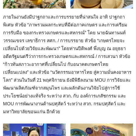
ภายในงานยังมีปาฐกถาและการบรรยายที่น่าสนใจ อาทิ ปาฐกถา
พิเศษ หัวข้อ “ภาพรวมผลกระทบที่มีต่อภาคเกษตร และการเตรียม
การรับมือ ของกระทรวงเกษตรและสหกรณ์” โดย นายฉันทานนท์
วรรณเขจร เลขาธิการ สศก. / การบรรยาย หัวข้อ “เกษตรไทยจะ
เปลี่ยนไปด้วยวิจัยและพัฒนา” โดยท่านปีติพงศ์ พึ่งบุญ ณ อยุธยา
อดีตรัฐมนตรีว่าการกระทรวงเกษตรและสหกรณ์ / การเสวนา หัวข้อ
“ก้าวทันสภาวะอากาศที่เปลี่ยนไป กับอนาคตเกษตรไทย
เปลี่ยนแปลง” และหัวข้อ “นวัตกรรมอาหารไทย สู่ความมั่นคงอาหาร
โลก” ส่วนในวันที่ 21 พฤศจิกายน ยังมีพิธีลงนาม MOU การวิจัยและ
พัฒนาผลิตภัณฑ์จากสมุนไพร และผลักดันงานวิจัยไปสู่การใช้
ประโยชน์อย่างแท้จริง ระหว่าง สวก. กับ องค์การเภสัชกรรม และ
MOU การพัฒนางานด้านปศุสัตว์ ระหว่าง สวก. กรมปศุสัตว์ และ
มหาวิทยาลัยขอนแก่น อีกด้วย