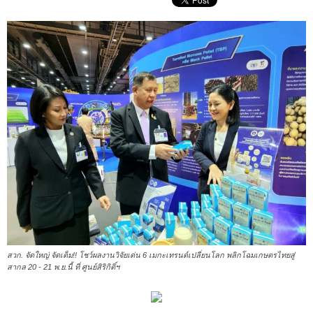
สวก. จัดใหญ่ จัดเต็ม!! โชว์ผลงานวิจัยเด่น 6 เมกะเทรนด์เปลี่ยนโลก พลิกโฉมเกษตรไทยสู่
สากล 20 - 21 พ.ย.นี้ ที่ ศูนย์สิริกิติ์ฯ