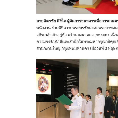
นายฉัตรชัย ศิริไล ผู้จัดการธนาคารเพื่อการเก
พนักงาน ร่วมพิธีถวายพระพรชัยมงคลพระบาทสม
วชิรเกล้าเจ้าอยู่หัว พร้อมลงนามถวายพระพร เน
ความจงรักภักดีและสำนึกในพระมหากรุณาธิคุณอันห
สำนักงานใหญ่ กรุงเทพมหานคร เมื่อวันที่ 3 พฤ