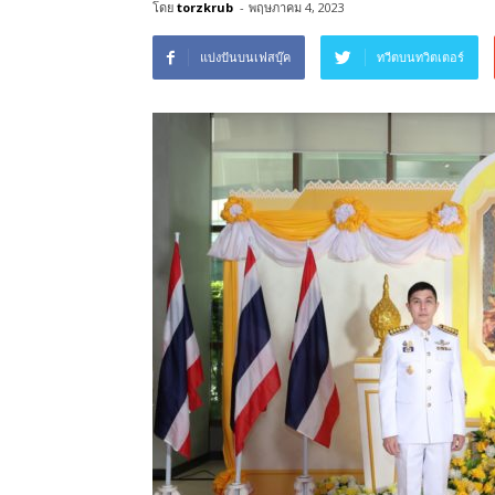
โดย
torzkrub
-
พฤษภาคม 4, 2023
แบ่งปันบนเฟสบุ๊ค
ทวีตบนทวิตเตอร์