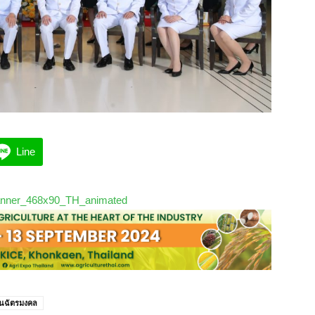
Line
ันฉัตรมงคล