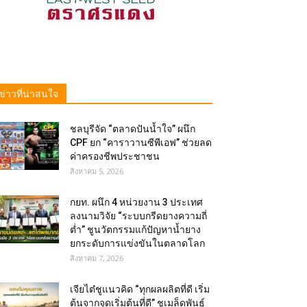
ข่าวที่น่าสนใจ
ชลบุรีจัด “ตลาดปันน้ำใจ” ผนึก
CPF ยก “คาราวานซีพีเอฟ” ช่วยลด
ค่าครองชีพประชาชน
สิงหาคม 5, 2026
กยท. ผนึก 4 หน่วยงาน 3 ประเทศ
ลงนามวิจัย “ระบบกรีดยางความถี่
ต่ำ” ชูนวัตกรรมแก้ปัญหาน้ำยาง
ยกระดับการแข่งขันในตลาดโลก
สิงหาคม 7, 2026
เจียไต๋ชูแนวคิด “ทุกผลผลิตที่ดี เริ่ม
ต้นจากจุดเริ่มต้นที่ดี” ชูเมล็ดพันธุ์