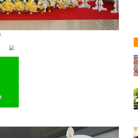
6
ine