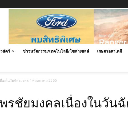
าวสัตว์
ข่าวนวัตกรรม/เทคโนโลยี/โซล่าเซลล์
เกษตรอคาเดมี
นื่องในวันฉัตรมงคล 4 พฤษภาคม 2566
พรชัยมงคลเนื่องในวันฉ