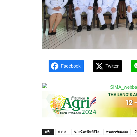
Facebook
Twitter
แท็ก
ธ.ก.ส.
นายฉัตรชัย ศิริไล
พระพรชัยมงคล
ว