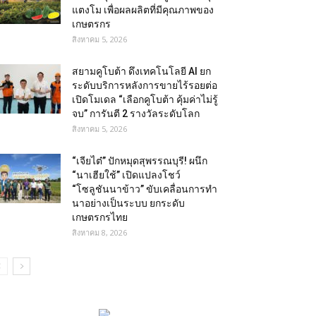
แตงโม เพื่อผลผลิตที่มีคุณภาพของ
เกษตรกร
สิงหาคม 5, 2026
สยามคูโบต้า ดึงเทคโนโลยี AI ยก
ระดับบริการหลังการขายไร้รอยต่อ
เปิดโมเดล “เลือกคูโบต้า คุ้มค่าไม่รู้
จบ” การันตี 2 รางวัลระดับโลก
สิงหาคม 5, 2026
“เจียไต๋” ปักหมุดสุพรรณบุรี! ผนึก
“นาเฮียใช้” เปิดแปลงโชว์
“โซลูชันนาข้าว” ขับเคลื่อนการทำ
นาอย่างเป็นระบบ ยกระดับ
เกษตรกรไทย
สิงหาคม 8, 2026