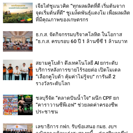
เจียไต๋ชูแนวคิด “ทุกผลผลิตที่ดี เริ่มต้นจาก
จุดเริ่มต้นที่ดี” ชูเมล็ดพันธุ์แตงโม เพื่อผลผลิต
ที่มีคุณภาพของเกษตรกร
ธ.ก.ส. จัดกิจกรรมบริจาคโลหิต ในโอกาส
“ธ.ก.ส. ครบรอบ 60 ปี 1 ล้านซีซี 1 ล้านบาท
สยามคูโบต้า ดึงเทคโนโลยี AI ยกระดับ
บริการหลังการขายไร้รอยต่อ เปิดโมเดล
“เลือกคูโบต้า คุ้มค่าไม่รู้จบ” การันตี 2
รางวัลระดับโลก
ชลบุรีจัด “ตลาดปันน้ำใจ” ผนึก CPF ยก
“คาราวานซีพีเอฟ” ช่วยลดค่าครองชีพ
ประชาชน
เลขาธิการ กฟก. รับข้อเสนอ กมธ. งบฯ