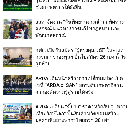
วุฒิสภา พร้อมเร่งสะสางหนี้ – ส่งเสริมอาชีฟ
ช่วยเกษตรกรให้ยั่งยืน
สสท. จัดงาน “วันพิทยาลงกรณ์” ถกทิศทาง
สหกรณ์ แนวทางการแก้ไขกฎหมายและ
พัฒนาสหกรณ์
กฟก. เปิดรับสมัคร “ผู้ทรงคุณวุฒิ” ในคณะ
กรรมการกองทุนฯ ยื่นใบสมัคร 26 ก.ค.นี้ วัน
สุดท้าย
ARDA เดินหน้าสร้างการเปลี่ยนแปลง เปิด
เวที “ARDA x ISAN” ยกระดับเกษตรอีสาน
จากองค์ความรู้สู่รายได้จริง
ARDA เปลี่ยน “ขี้ยาง” ราคาหลักสิบ สู่ “หวาย
เทียมรักษ์โลก” ปั้นสินค้านวัตกรรมสร้าง
มูลค่าเพิ่มยางพาราไทยกว่า 30 เท่า