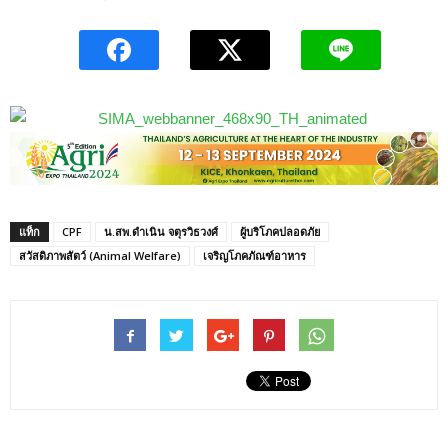
แท็ก
CPF
น.สพ.ดำเนิน จตุรวิธวงศ์
ผู้บริโภคปลอดภัย
สวัสดิภาพสัตว์ (Animal Welfare)
เจริญโภคภัณฑ์อาหาร