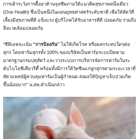
การเฝ้าระวังการดื้อยาต้านจุลชีพภายใต้แนวคิดสุขภาพหนึ่งเดียว
(One Health) ซึ่งเป็นหนึ่งในแผนยุทธศาสตร์ระดับชาติ เพื่อให้สัตว์ที่
เลี้ยงมีสุขภาพที่ดี แข็งแรง ผู้บริโภคได้รับอาหารที่ดี ปลอดภัย รวมถึง
สิ่งแวดล้อมปลอดภัย
“ซีพีเอฟจะเน้น
“การป้องกัน”
ไม่ให้เกิดโรค หรือผลกระทบใดๆต่อ
สุกร โดยฟาร์มสุกรทั้ง 100% ของบริษัทเป็นฟาร์มระบบปิดตาม
มาตรฐานกรมปศุสัตว์ และวางระบบการบริหารจัดการฟาร์มในระ
ดับไบโอซีเคียวริตี้ พร้อมทั้งมีการให้วัคซีนแก่ลูกสุกรตามระยะเวลาที่
สัตวแพทย์ผู้ควบคุมฟาร์มเป็นผู้กำหนด ส่งผลให้ปัญหาเจ็บป่วยเกิด
ขึ้นน้อยมาก” น.สพ.ดำเนินกล่าว