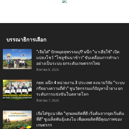
บรรณาธิการเลือก
“เจียไต๋” ปักหมุดสุพรรณบุรี! ผนึก “นาเฮียใช้” เปิด
แปลงโชว์ “โซลูชันนาข้าว” ขับเคลื่อนการทำนา
อย่างเป็นระบบ ยกระดับเกษตรกรไทย
สิงหาคม 8, 2026
กยท. ผนึก 4 หน่วยงาน 3 ประเทศ ลงนามวิจัย “ระบบ
กรีดยางความถี่ต่ำ” ชูนวัตกรรมแก้ปัญหาน้ำยาง ยก
ระดับการแข่งขันในตลาดโลก
สิงหาคม 7, 2026
เจียไต๋ชูแนวคิด “ทุกผลผลิตที่ดี เริ่มต้นจากจุดเริ่มต้น
ที่ดี” ชูเมล็ดพันธุ์แตงโม เพื่อผลผลิตที่มีคุณภาพของ
เกษตรกร