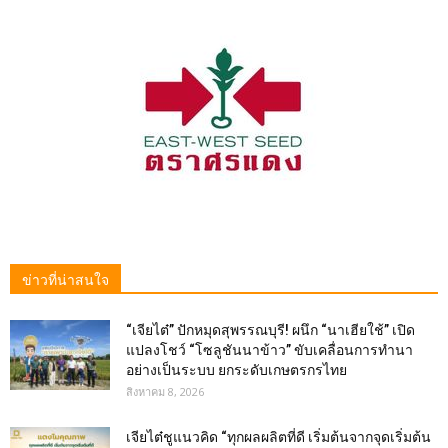
ข่าวที่น่าสนใจ
“เจียไต๋” ปักหมุดสุพรรณบุรี! ผนึก “นาเฮียใช้” เปิด
แปลงโชว์ “โซลูชันนาข้าว” ขับเคลื่อนการทำนา
อย่างเป็นระบบ ยกระดับเกษตรกรไทย
สิงหาคม 8, 2026
เจียไต๋ชูแนวคิด “ทุกผลผลิตที่ดี เริ่มต้นจากจุดเริ่มต้น