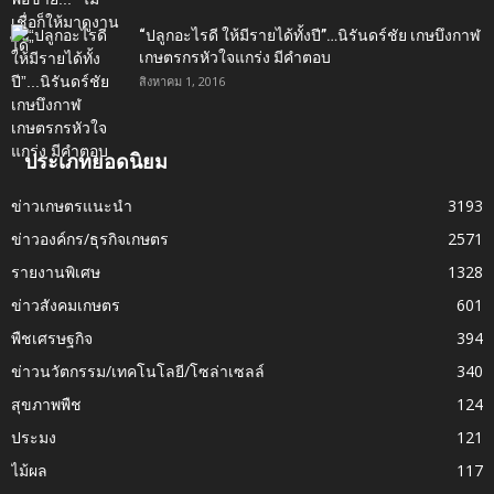
“ปลูกอะไรดี ให้มีรายได้ทั้งปี”…นิรันดร์ชัย เกษบึงกาฬ
เกษตรกรหัวใจแกร่ง มีคำตอบ
สิงหาคม 1, 2016
ประเภทยอดนิยม
ข่าวเกษตรแนะนำ
3193
ข่าวองค์กร/ธุรกิจเกษตร
2571
รายงานพิเศษ
1328
ข่าวสังคมเกษตร
601
พืชเศรษฐกิจ
394
ข่าวนวัตกรรม/เทคโนโลยี/โซล่าเซลล์
340
สุขภาพพืช
124
ประมง
121
ไม้ผล
117