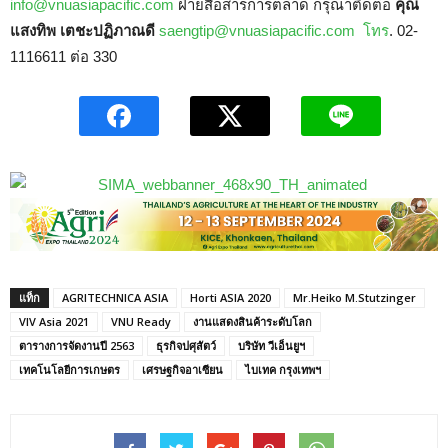
info@vnuasiapacific.com
ฝ่ายสื่อสารการตลาด กรุณาติดต่อ
คุณ
แสงทิพ เตชะปฏิภาณดี
saengtip@vnuasiapacific.com โทร
. 02-
1116611 ต่อ 330
แท็ก
AGRITECHNICA ASIA
Horti ASIA 2020
Mr.Heiko M.Stutzinger
VIV Asia 2021
VNU Ready
งานแสดงสินค้าระดับโลก
ตารางการจัดงานปี 2563
ธุรกิจปศุสัตว์
บริษัท วีเอ็นยูฯ
เทคโนโลยีการเกษตร
เศรษฐกิจอาเซียน
ไบเทค กรุงเทพฯ