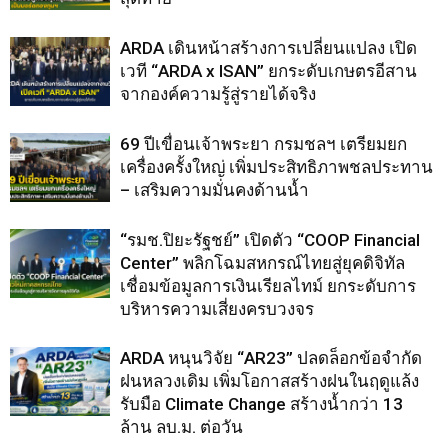
ARDA เดินหน้าสร้างการเปลี่ยนแปลง เปิด
เวที “ARDA x ISAN” ยกระดับเกษตรอีสาน
จากองค์ความรู้สู่รายได้จริง
69 ปีเขื่อนเจ้าพระยา กรมชลฯ เตรียมยก
เครื่องครั้งใหญ่ เพิ่มประสิทธิภาพชลประทาน
– เสริมความมั่นคงด้านน้ำ
“รมช.ปิยะรัฐชย์” เปิดตัว “COOP Financial
Center” พลิกโฉมสหกรณ์ไทยสู่ยุคดิจิทัล
เชื่อมข้อมูลการเงินเรียลไทม์ ยกระดับการ
บริหารความเสี่ยงครบวงจร
ARDA หนุนวิจัย “AR23” ปลดล็อกข้อจำกัด
ฝนหลวงเดิม เพิ่มโอกาสสร้างฝนในฤดูแล้ง
รับมือ Climate Change สร้างน้ำกว่า 13
ล้าน ลบ.ม. ต่อวัน