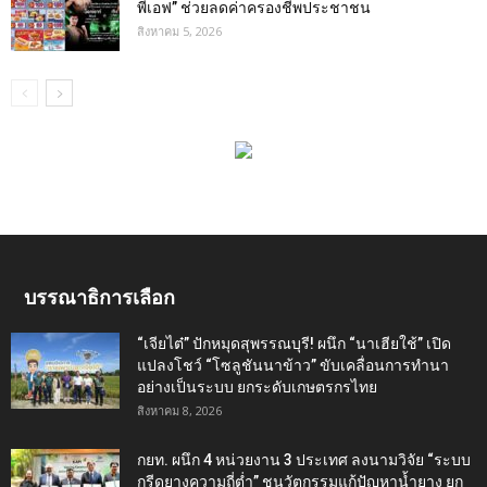
พีเอฟ” ช่วยลดค่าครองชีพประชาชน
สิงหาคม 5, 2026
บรรณาธิการเลือก
“เจียไต๋” ปักหมุดสุพรรณบุรี! ผนึก “นาเฮียใช้” เปิด
แปลงโชว์ “โซลูชันนาข้าว” ขับเคลื่อนการทำนา
อย่างเป็นระบบ ยกระดับเกษตรกรไทย
สิงหาคม 8, 2026
กยท. ผนึก 4 หน่วยงาน 3 ประเทศ ลงนามวิจัย “ระบบ
กรีดยางความถี่ต่ำ” ชูนวัตกรรมแก้ปัญหาน้ำยาง ยก