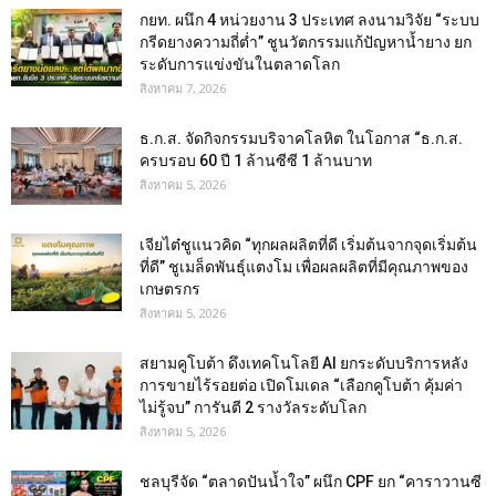
กยท. ผนึก 4 หน่วยงาน 3 ประเทศ ลงนามวิจัย “ระบบ
กรีดยางความถี่ต่ำ” ชูนวัตกรรมแก้ปัญหาน้ำยาง ยก
ระดับการแข่งขันในตลาดโลก
สิงหาคม 7, 2026
ธ.ก.ส. จัดกิจกรรมบริจาคโลหิต ในโอกาส “ธ.ก.ส.
ครบรอบ 60 ปี 1 ล้านซีซี 1 ล้านบาท
สิงหาคม 5, 2026
เจียไต๋ชูแนวคิด “ทุกผลผลิตที่ดี เริ่มต้นจากจุดเริ่มต้น
ที่ดี” ชูเมล็ดพันธุ์แตงโม เพื่อผลผลิตที่มีคุณภาพของ
เกษตรกร
สิงหาคม 5, 2026
สยามคูโบต้า ดึงเทคโนโลยี AI ยกระดับบริการหลัง
การขายไร้รอยต่อ เปิดโมเดล “เลือกคูโบต้า คุ้มค่า
ไม่รู้จบ” การันตี 2 รางวัลระดับโลก
สิงหาคม 5, 2026
ชลบุรีจัด “ตลาดปันน้ำใจ” ผนึก CPF ยก “คาราวานซี