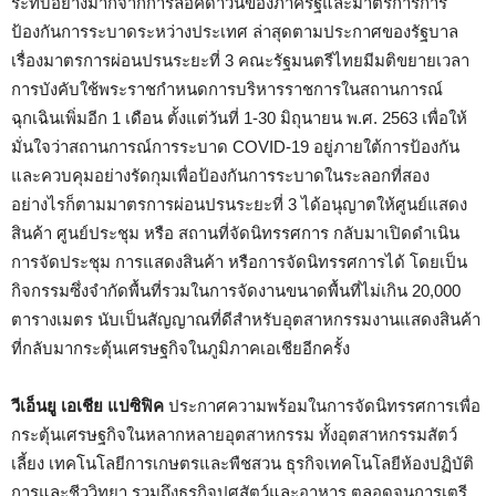
ระทบอย่างมากจากการล็อคดาวน์ของภาครัฐและมาตรการการ
ป้องกันการระบาดระหว่างประเทศ ล่าสุดตามประกาศของรัฐบาล
เรื่องมาตรการผ่อนปรนระยะที่ 3 คณะรัฐมนตรีไทยมีมติขยายเวลา
การบังคับใช้พระราชกำหนดการบริหารราชการในสถานการณ์
ฉุกเฉินเพิ่มอีก 1 เดือน ตั้งแต่วันที่ 1-30 มิถุนายน พ.ศ. 2563 เพื่อให้
มั่นใจว่าสถานการณ์การระบาด COVID-19 อยู่ภายใต้การป้องกัน
และควบคุมอย่างรัดกุมเพื่อป้องกันการระบาดในระลอกที่สอง
อย่างไรก็ตามมาตรการผ่อนปรนระยะที่ 3 ได้อนุญาตให้ศูนย์แสดง
สินค้า ศูนย์ประชุม หรือ สถานที่จัดนิทรรศการ กลับมาเปิดดําเนิน
การจัดประชุม การแสดงสินค้า หรือการจัดนิทรรศการได้ โดยเป็น
กิจกรรมซึ่งจํากัดพื้นที่รวมในการจัดงานขนาดพื้นที่ไม่เกิน 20,000
ตารางเมตร นับเป็นสัญญาณที่ดีสำหรับอุตสาหกรรมงานแสดงสินค้า
ที่กลับมากระตุ้นเศรษฐกิจในภูมิภาคเอเชียอีกครั้ง
วีเอ็นยู เอเชีย แปซิฟิค
ประกาศความพร้อมในการจัดนิทรรศการเพื่อ
กระตุ้นเศรษฐกิจในหลากหลายอุตสาหกรรม ทั้งอุตสาหกรรมสัตว์
เลี้ยง เทคโนโลยีการเกษตรและพืชสวน ธุรกิจเทคโนโลยีห้องปฏิบัติ
การและชีววิทยา รวมถึงธุรกิจปศุสัตว์และอาหาร ตลอดจนการเตรี