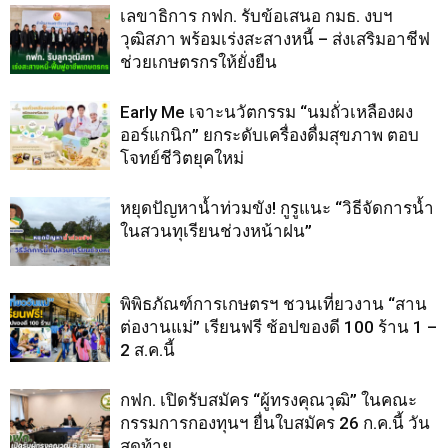
เลขาธิการ กฟก. รับข้อเสนอ กมธ. งบฯ
วุฒิสภา พร้อมเร่งสะสางหนี้ – ส่งเสริมอาชีฟ
ช่วยเกษตรกรให้ยั่งยืน
Early Me เจาะนวัตกรรม “นมถั่วเหลืองผง
ออร์แกนิก” ยกระดับเครื่องดื่มสุขภาพ ตอบ
โจทย์ชีวิตยุคใหม่
หยุดปัญหาน้ำท่วมขัง! กูรูแนะ “วิธีจัดการน้ำ
ในสวนทุเรียนช่วงหน้าฝน”
พิพิธภัณฑ์การเกษตรฯ ชวนเที่ยวงาน “สาน
ต่องานแม่” เรียนฟรี ช้อปของดี 100 ร้าน 1 –
2 ส.ค.นี้
กฟก. เปิดรับสมัคร “ผู้ทรงคุณวุฒิ” ในคณะ
กรรมการกองทุนฯ ยื่นใบสมัคร 26 ก.ค.นี้ วัน
สุดท้าย