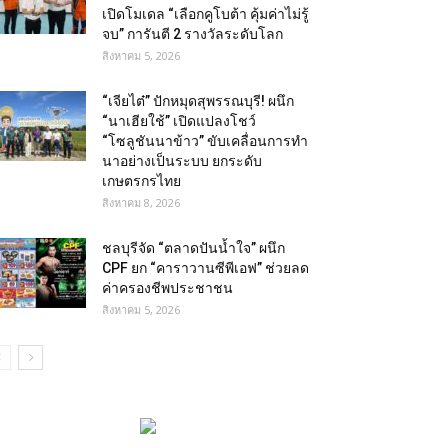
เปิดโมเดล “เลือกคูโบต้า คุ้มค่าไม่รู้
จบ” การันตี 2 รางวัลระดับโลก
สิงหาคม 5, 2026
“เจียไต๋” ปักหมุดสุพรรณบุรี! ผนึก
“นาเฮียใช้” เปิดแปลงโชว์
“โซลูชันนาข้าว” ขับเคลื่อนการทำ
นาอย่างเป็นระบบ ยกระดับ
เกษตรกรไทย
สิงหาคม 8, 2026
ชลบุรีจัด “ตลาดปันน้ำใจ” ผนึก
CPF ยก “คาราวานซีพีเอฟ” ช่วยลด
ค่าครองชีพประชาชน
สิงหาคม 5, 2026