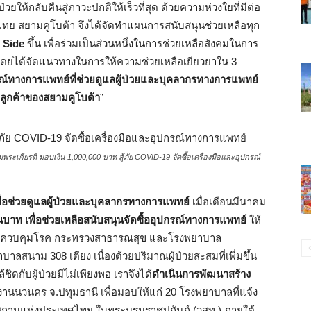
ป่วยให้กลับคืนสู่ภาวะปกติให้เร็วที่สุด ด้วยความห่วงใยที่มีต่อ
นไทย สยามคูโบต้า จึงได้จัดทำแผนการสนับสนุนช่วยเหลือทุก
 Side
ขึ้น เพื่อร่วมเป็นส่วนหนึ่งในการช่วยเหลือสังคมในการ
โดยได้จัดแนวทางในการให้ความช่วยเหลือเยียวยาใน 3
กรณ์ทางการแพทย์ที่ช่วยดูแลผู้ป่วยและบุคลากรทางการแพทย์
ลูกค้าของสยามคูโบต้า
”
เกียรติ มอบเงิน 1,000,000 บาท สู้ภัย COVID-19 จัดซื้อเครื่องมือและอุปกรณ์
ื่อช่วยดูแลผู้ป่วยและบุคลากรทางการแพทย์
เมื่อเดือนมีนาคม
นบาท เพื่อช่วยเหลือสนับสนุนจัดซื้ออุปกรณ์ทางการแพทย์
ให้
ดกรมควบคุมโรค กระทรวงสาธารณสุข และโรงพยาบาล
ลสนาม 308 เตียง เนื่องด้วยปริมาณผู้ป่วยสะสมที่เพิ่มขึ้น
ิดกับผู้ป่วยมีไม่เพียงพอ เราจึงได้
ดำเนินการพัฒนาสร้าง
านนวนคร จ.ปทุมธานี เพื่อมอบให้แก่ 20 โรงพยาบาลที่แจ้ง
สถานแห่งประเทศไทย ในพระบรมราชูปถัมภ์ (วสท.) ภายใต้