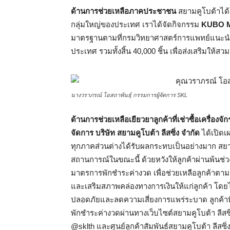
ด้านการช่วยเหลือภาคประชาชน
สยามคูโบต้าได้
กลุ่มใหญ่ของประเทศ เราได้จัดกิจกรรม
KUBO M
มาตรฐานตามที่กรมวิทยาศาสตร์การแพทย์แนะนำ ใ
ประเทศ รวมทั้งสิ้น 40,000 ชิ้น เพื่อส่งเสริมใ
นางวราภรณ์ โอสถาพันธุ์ กรรมการผู้จัดการ SKL
ด้านการช่วยเหลือเยียวยาลูกค้าที่เช่าซื้อเครื่องจ
จัดการ บริษัท สยามคูโบต้า ลีสซิ่ง จำกัด
ได้เปิด
ทุกภาคส่วนต่างได้รับผลกระทบเป็นอย่างมาก สยามค
สถานการณ์ในขณะนี้ ด้วยหวังให้ลูกค้าผ่านพ้นช่วง
มาตรการพักชำระค่างวด เพื่อช่วยเหลือลูกค้าตา
และเสริมสภาพคล่องทางการเงินให้แก่ลูกค้า โดยไ
ปลอดภัยและลดความเสี่ยงการแพร่ระบาด ลูกค้าท
พักชำระค่างวดผ่านทางเว็บไซต์สยามคูโบต้า ลีสซ
@sklth และศูนย์ลูกค้าสัมพันธ์สยามคูโบต้า ลีสซิ่