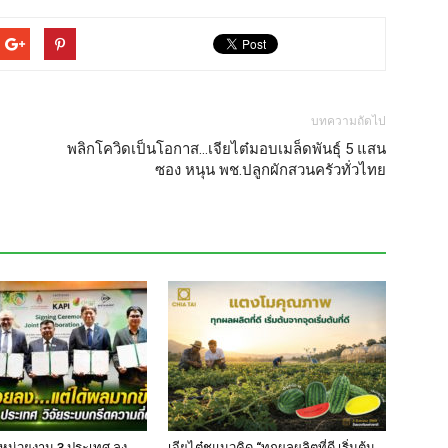
บทความถัดไป
พลิกโควิดเป็นโอกาส…เจียไต๋มอบเมล็ดพันธุ์ 5 แสน
ซอง หนุน พช.ปลูกผักสวนครัวทั่วไทย
 หน่วยงาน 3 ประเทศ ลง
เจียไต๋ชูแนวคิด “ทุกผลผลิตที่ดี เริ่มต้น