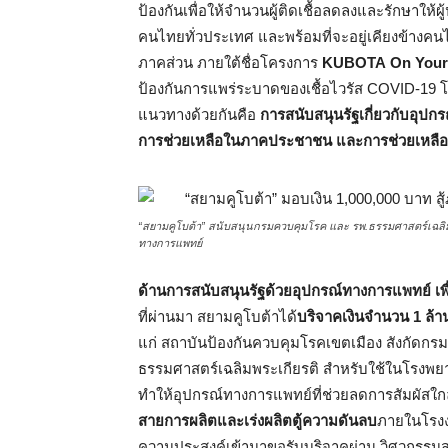
ป้องกันเพื่อให้จำนวนผู้ติดเชื้อลดลงและรักษาให้ผู้
คนไทยทั่วประเทศ และพร้อมที่จะอยู่เคียงข้างค
ภาคส่วน ภายใต้ชื่อโครงการ
KUBOTA
On Your
ป้องกันการแพร่ระบาดของเชื้อไวรัส COVID-19 
แนวทางด้วยกันคือ
การสนับสนุนรัฐเกี่ยวกับอุป
การช่วยเหลือในภาคประชาชน และการช่วยเหลือ
“สยามคูโบต้า” สนับสนุนกรมควบคุมโรค และ รพ.ธรรมศาสตร์เฉลิมพระ
ทางการแพทย์
ด้านการสนับสนุนรัฐด้วยอุปกรณ์ทางการแพทย์ เพ
ที่ผ่านมา สยามคูโบต้าได้
บริจาคเงินจำนวน
1 ล้า
แก่ สถาบันป้องกันควบคุมโรคเขตเมือง สังกั
ธรรมศาสตร์เฉลิมพระเกียรติ สำหรับใช้ในโรงพยาบา
ทำให้อุปกรณ์ทางการแพทย์ที่ช่วยลดการสัมผัสใกล้ช
สายการผลิตและเร่งผลิตตู้ความดันลบ
ภายในโรงง
ความประสงค์เข้ามาขอรับบริจาคผ่าน วิศวกรรม