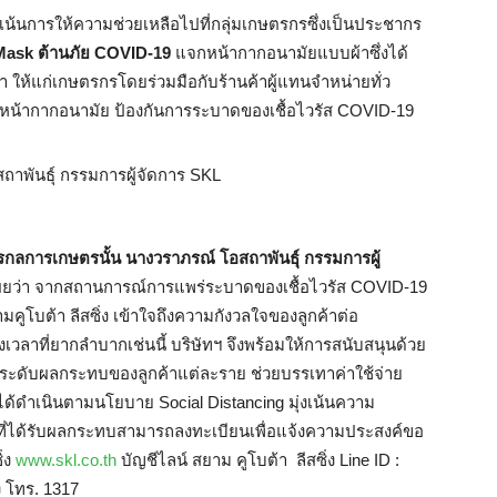
เน้นการให้ความช่วยเหลือไปที่กลุ่มเกษตรกรซึ่งเป็นประชากร
ask ต้านภัย COVID-19
แจกหน้ากากอนามัยแบบผ้าซึ่งได้
ห้แก่เกษตรกรโดยร่วมมือกับร้านค้าผู้แทนจำหน่ายทั่ว
ห้สวมหน้ากากอนามัย ป้องกันการระบาดของเชื้อไวรัส COVID-19
ักรกลการเกษตรนั้น
นางวราภรณ์ โอสถาพันธุ์ กรรมการผู้
เผยว่า จากสถานการณ์การแพร่ระบาดของเชื้อไวรัส COVID-19
ูโบต้า ลีสซิ่ง เข้าใจถึงความกังวลใจของลูกค้าต่อ
เวลาที่ยากลำบากเช่นนี้ บริษัทฯ จึงพร้อมให้การสนับสนุนด้วย
มระดับผลกระทบของลูกค้าแต่ละราย ช่วยบรรเทาค่าใช้จ่าย
ด้ดำเนินตามนโยบาย Social Distancing มุ่งเน้นความ
ี่ได้รับผลกระทบสามารถลงทะเบียนเพื่อแจ้งความประสงค์ขอ
ิ่ง
www.skl.co.th
บัญชีไลน์ สยาม คูโบต้า ลีสซิ่ง Line ID :
ง โทร. 1317