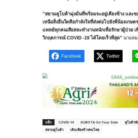
“สยามคูโบต้ามุ่งมั่นที่พร้อมจะอยู่เคียงข้าง แล
เหนือสิ่งอื่นใดคือกำลังใจที่ส่งต่อไปยังพี่น
แพทย์ทุกคนเสียสละทำงานหนักเพื่อรักษาผู้ป่วย 
วิกฤตการณ์ COVID -19 ได้โดยเร็วที่สุด”
นายสมศั
Facebook
Twitter
แท็ก
COVID-19
KUBOTA On Your Side
คูโบต้าพ
สยามคูโบต้า
เดินเคียงข้างคนไทย