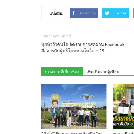
แบ่งปัน
Facebook
Twitter
บทความก่อนหน้านี้
ปุ๋ยหัววัวคันไถ จัดรายการสดผ่าน Facebook
สื่อสารกับผู้บริโภคช่วงโควิด – 19
บทความที่เกี่ยวข้อง
เพิ่มเติมจากผู้เขียน
“เจียไต๋” ปักหมุดสุพรรณบุรี! ผนึก “นา
กยท. ผนึก 4