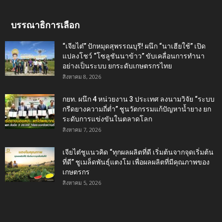
บรรณาธิการเลือก
“เจียไต๋” ปักหมุดสุพรรณบุรี! ผนึก “นาเฮียใช้” เปิด
แปลงโชว์ “โซลูชันนาข้าว” ขับเคลื่อนการทำนา
อย่างเป็นระบบ ยกระดับเกษตรกรไทย
สิงหาคม 8, 2026
กยท. ผนึก 4 หน่วยงาน 3 ประเทศ ลงนามวิจัย “ระบบ
กรีดยางความถี่ต่ำ” ชูนวัตกรรมแก้ปัญหาน้ำยาง ยก
ระดับการแข่งขันในตลาดโลก
สิงหาคม 7, 2026
เจียไต๋ชูแนวคิด “ทุกผลผลิตที่ดี เริ่มต้นจากจุดเริ่มต้น
ที่ดี” ชูเมล็ดพันธุ์แตงโม เพื่อผลผลิตที่มีคุณภาพของ
เกษตรกร
สิงหาคม 5, 2026