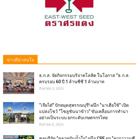
ข่าวที่น่าสนใจ
ธ.ก.ส. จัดกิจกรรมบริจาคโลหิต ในโอกาส “ธ.ก.ส.
ครบรอบ 60 ปี 1 ล้านซีซี 1 ล้านบาท
สิงหาคม 5, 2026
“เจียไต๋” ปักหมุดสุพรรณบุรี! ผนึก “นาเฮียใช้” เปิด
แปลงโชว์ “โซลูชันนาข้าว” ขับเคลื่อนการทำนา
อย่างเป็นระบบ ยกระดับเกษตรกรไทย
สิงหาคม 8, 2026
ชลบุรีจัด “ตลาดปันน้ำใจ” ผนึก CPF ยก “คาราวานซี