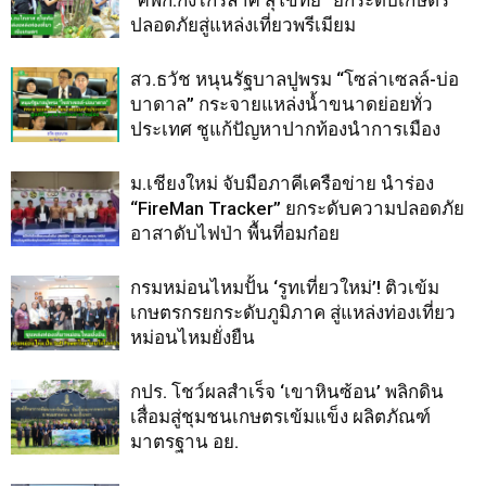
“ศพก.กงไกรลาศ สุโขทัย” ยกระดับเกษตร
ปลอดภัยสู่แหล่งเที่ยวพรีเมียม
สว.ธวัช หนุนรัฐบาลปูพรม “โซล่าเซลล์-บ่อ
บาดาล” กระจายแหล่งน้ำขนาดย่อยทั่ว
ประเทศ ชูแก้ปัญหาปากท้องนำการเมือง
ม.เชียงใหม่ จับมือภาคีเครือข่าย นำร่อง
“FireMan Tracker” ยกระดับความปลอดภัย
อาสาดับไฟป่า พื้นที่อมก๋อย
กรมหม่อนไหมปั้น ‘รูทเที่ยวใหม่’! ติวเข้ม
เกษตรกรยกระดับภูมิภาค สู่แหล่งท่องเที่ยว
หม่อนไหมยั่งยืน
กปร. โชว์ผลสำเร็จ ‘เขาหินซ้อน’ พลิกดิน
เสื่อมสู่ชุมชนเกษตรเข้มแข็ง ผลิตภัณฑ์
มาตรฐาน อย.