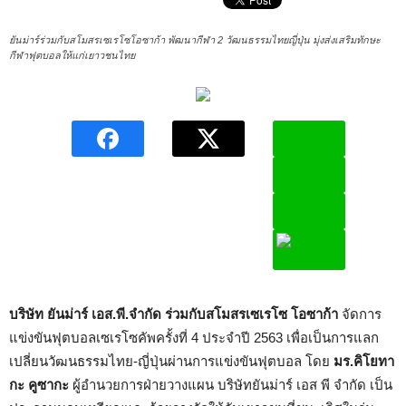
ยันม่าร์ร่วมกับสโมสรเซเรโซโอซาก้า พัฒนากีฬา 2 วัฒนธรรมไทยญี่ปุ่น มุ่งส่งเสริมทักษะ
กีฬาฟุตบอลให้แก่เยาวชนไทย
บริษัท ยันม่าร์ เอส.พี.จำกัด ร่วมกับสโมสรเซเรโซ โอซาก้า
จัดการ
แข่งขันฟุตบอลเซเรโซคัพครั้งที่ 4 ประจำปี 2563 เพื่อเป็นการแลก
เปลี่ยนวัฒนธรรมไทย-ญี่ปุ่นผ่านการแข่งขันฟุตบอล โดย
มร.คิโยทา
กะ คูซากะ
ผู้อำนวยการฝ่ายวางแผน บริษัทยันม่าร์ เอส พี จำกัด เป็น