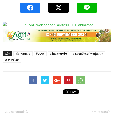
แท็ก
กีฬาฟุตบอล
ยันม่าร์
สโมสรเซเรโซ
ส่งเสริมทักษะกีฬาฟุตบอล
เยาวชนไทย
บทความก่อนหน้านี้
บทความถัดไป