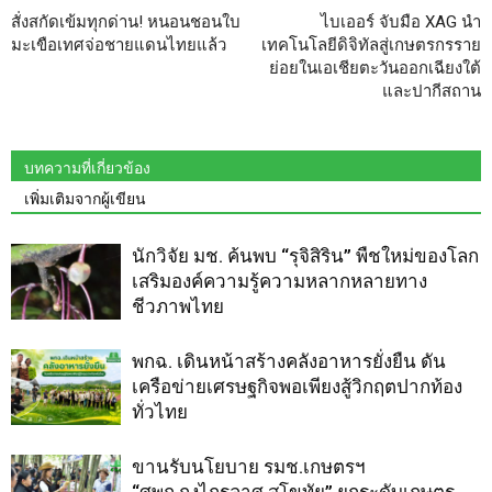
สั่งสกัดเข้มทุกด่าน! หนอนชอนใบ
ไบเออร์ จับมือ XAG นำ
มะเขือเทศจ่อชายแดนไทยแล้ว
เทคโนโลยีดิจิทัลสู่เกษตรกรราย
ย่อยในเอเชียตะวันออกเฉียงใต้
และปากีสถาน
บทความที่เกี่ยวข้อง
เพิ่มเติมจากผู้เขียน
นักวิจัย มช. ค้นพบ “รุจิสิริน” พืชใหม่ของโลก
เสริมองค์ความรู้ความหลากหลายทาง
ชีวภาพไทย
พกฉ. เดินหน้าสร้างคลังอาหารยั่งยืน ดัน
เครือข่ายเศรษฐกิจพอเพียงสู้วิกฤตปากท้อง
ทั่วไทย
ขานรับนโยบาย รมช.เกษตรฯ