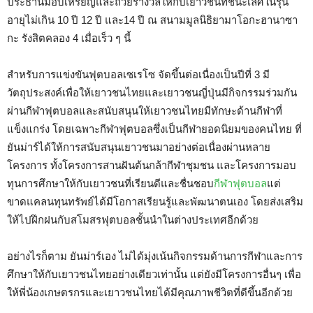
ประธานมอบเหรียญและถ้วยรางวัลให้กับเยาวชนที่ชนะเลิศในรุ่น
อายุไม่เกิน 10 ปี 12 ปี และ14 ปี ณ สนามมูลนิธิยามาโอกะฮานาซา
กะ รังสิตคลอง 4 เมื่อเร็ว ๆ นี้
สำหรับการแข่งขันฟุตบอลเซเรโซ จัดขึ้นต่อเนื่องเป็นปีที่ 3 มี
วัตถุประสงค์เพื่อให้เยาวชนไทยและเยาวชนญี่ปุ่นมีกิจกรรมร่วมกัน
ผ่านกีฬาฟุตบอลและสนับสนุนให้เยาวชนไทยมีทักษะด้านกีฬาที่
แข็งแกร่ง โดยเฉพาะกีฬาฟุตบอลซึ่งเป็นกีฬายอดนิยมของคนไทย ที่
ยันม่าร์ได้ให้การสนับสนุนเยาวชนมาอย่างต่อเนื่องผ่านหลาย
โครงการ ทั้งโครงการสานฝันต้นกล้ากีฬาชุมชน และโครงการมอบ
ทุนการศึกษาให้กับเยาวชนที่เรียนดีและชื่นชอบ
กีฬาฟุตบอล
แต่
ขาดแคลนทุนทรัพย์ได้มีโอกาสเรียนรู้และพัฒนาตนเอง โดยส่งเสริม
ให้ไปฝึกฝนกับสโมสรฟุตบอลชั้นนำในต่างประเทศอีกด้วย
อย่างไรก็ตาม ยันม่าร์เอง ไม่ได้มุ่งเน้นกิจกรรมด้านการกีฬาและการ
ศึกษาให้กับเยาวชนไทยอย่างเดียวเท่านั้น แต่ยังมีโครงการอื่นๆ เพื่อ
ให้พี่น้องเกษตรกรและเยาวชนไทยได้มีคุณภาพชีวิตที่ดีขึ้นอีกด้วย