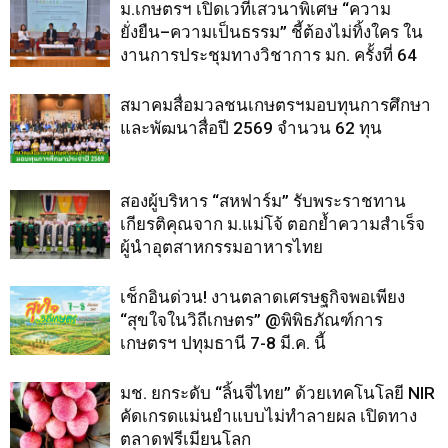
ม.เกษตรฯ เปิดเวทีเสวนาพิเศษ “ความ
ยั่งยืน–ความเป็นธรรม” ชี้ต้องไม่ทิ้งใคร ใน
งานการประชุมทางวิชาการ มก. ครั้งที่ 64
สมาคมสื่อมวลชนเกษตรฯมอบทุนการศึกษา
และพัฒนาสื่อปี 2569 จำนวน 62 ทุน
สองผู้บริหาร “สหฟาร์ม” รับพระราชทาน
เกียรติคุณจาก ม.แม่โจ้ ตอกย้ำความสำเร็จ
ผู้นำอุตสาหกรรมอาหารไทย
เช็กอินด่วน! งานตลาดเศรษฐกิจพอเพียง
“สุขใจในวิถีเกษตร” @พิพิธภัณฑ์การ
เกษตรฯ ปทุมธานี 7-8 มี.ค. นี้
มช. ยกระดับ “ลิ้นจี่ไทย” ด้วยเทคโนโลยี NIR
คัดเกรดแม่นยำแบบไม่ทำลายผล เปิดทาง
ตลาดฟรีเมียนโลก