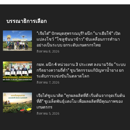
บรรณาธิการเลือก
“เจียไต๋” ปักหมุดสุพรรณบุรี! ผนึก “นาเฮียใช้” เปิด
แปลงโชว์ “โซลูชันนาข้าว” ขับเคลื่อนการทำนา
อย่างเป็นระบบ ยกระดับเกษตรกรไทย
สิงหาคม 8, 2026
กยท. ผนึก 4 หน่วยงาน 3 ประเทศ ลงนามวิจัย “ระบบ
กรีดยางความถี่ต่ำ” ชูนวัตกรรมแก้ปัญหาน้ำยาง ยก
ระดับการแข่งขันในตลาดโลก
สิงหาคม 7, 2026
เจียไต๋ชูแนวคิด “ทุกผลผลิตที่ดี เริ่มต้นจากจุดเริ่มต้น
ที่ดี” ชูเมล็ดพันธุ์แตงโม เพื่อผลผลิตที่มีคุณภาพของ
เกษตรกร
สิงหาคม 5, 2026