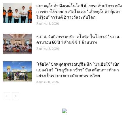
สยามคูโบต้า ดึงเทคโนโลยี AI ยกระดับบริการหลัง
การขายไร้รอยต่อ เปิดโมเดล “เลือกคูโบต้า คุ้มค่า
ไม่รู้จบ” การันตี 2 รางวัลระดับโลก
สิงหาคม 5, 2026
ธ.ก.ส. จัดกิจกรรมบริจาคโลหิต ในโอกาส “ธ.ก.ส.
ครบรอบ 60 ปี 1 ล้านซีซี 1 ล้านบาท
สิงหาคม 5, 2026
“เจียไต๋” ปักหมุดสุพรรณบุรี! ผนึก “นาเฮียใช้” เปิด
แปลงโชว์ “โซลูชันนาข้าว” ขับเคลื่อนการทำนา
อย่างเป็นระบบ ยกระดับเกษตรกรไทย
สิงหาคม 8, 2026