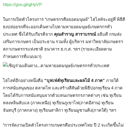
https://goo.gl/qjHpVP
ในการเปิดตัวโครงการ “เกษตรกรคือยอดมนุษย์” ไฮไลท์จะอยู่ที่ พิธีตี
ธงปล่อยรถที่จะออกเดินทางไปตามหายอดมนุษย์เกษตรกรทั่ว
ประเทศ ซึ่งได้รับเกียรติจาก
คุณสำราญ สาราบรรณ์
อธิบดี กรมส่ง
เสริมการเกษตร เป็นประธาน รวมทั้ง ผู้บริหาร มหาวิทยาลัยเกษตรฯ
สภาเกษตรกรแห่งชาติ ธนาคาร ธ.ก.ส. ฯลฯ (รายละเอียดตาม
กำหนดการที่แนบมา)
ไฮไลท์อีกอย่างหนึ่งคือ
“บุฟเฟ่ต์ทุเรียนและผลไม้
4
ภาค”
ภายใต้
การสนับสนุนของ ตลาดไท และสร้างสีสันด้วยพิธีปอกทุเรียน 4 ภาค
โดยได้รับการสนับสนุนจากตัวแทนเกษตรกรภาคต่างๆ เช่น ทุเรียน
หลงหลินลับแล (ภาคเหนือ) ทุเรียนภูเขาไฟ(ภาคอีสาน) ทุเรียน
จันทบุรี (ภาคกลาง) ทุเรียนสาลิกา ทุเรียนมูซานคิง(ภาคใต้) ฯลฯ
“การจัดงานเปิดตัวโครงการเกษตรคือประเทศไทย ปี 2 จะเกิดขึ้นไม่