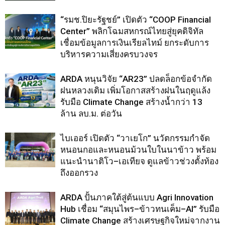
“รมช.ปิยะรัฐชย์” เปิดตัว “COOP Financial
Center” พลิกโฉมสหกรณ์ไทยสู่ยุคดิจิทัล
เชื่อมข้อมูลการเงินเรียลไทม์ ยกระดับการ
บริหารความเสี่ยงครบวงจร
ARDA หนุนวิจัย “AR23” ปลดล็อกข้อจำกัด
ฝนหลวงเดิม เพิ่มโอกาสสร้างฝนในฤดูแล้ง
รับมือ Climate Change สร้างน้ำกว่า 13
ล้าน ลบ.ม. ต่อวัน
ไบเออร์ เปิดตัว “วาเยโก” นวัตกรรมกำจัด
หนอนกอและหนอนม้วนใบในนาข้าว พร้อม
แนะนำนาติโว–เอเทียจ ดูแลข้าวช่วงตั้งท้อง
ถึงออกรวง
ARDA ปั้นภาคใต้สู่ต้นแบบ Agri Innovation
Hub เชื่อม “สมุนไพร–ข้าวทนเค็ม–AI” รับมือ
Climate Change สร้างเศรษฐกิจใหม่จากงาน