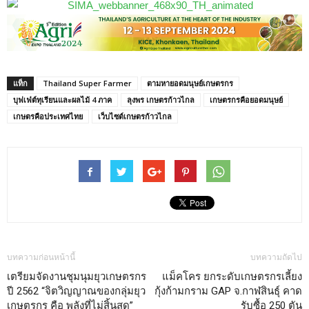
แท็ก
Thailand Super Farmer
ตามหายอดมนุษย์เกษตรกร
บุฟเฟ่ต์ทุเรียนและผลไม้ 4 ภาค
ลุงพร เกษตรก้าวไกล
เกษตรกรคือยอดมนุษย์
เกษตรคือประเทศไทย
เว็บไซต์เกษตรก้าวไกล
บทความก่อนหน้านี้
บทความถัดไป
เตรียมจัดงานชุมนุมยุวเกษตรกร
แม็คโคร ยกระดับเกษตรกรเลี้ยง
ปี 2562 “จิตวิญญาณของกลุ่มยุว
กุ้งก้ามกราม GAP จ.กาฬสินธุ์ คาด
เกษตรกร คือ พลังที่ไม่สิ้นสุด”
รับซื้อ 250 ตัน