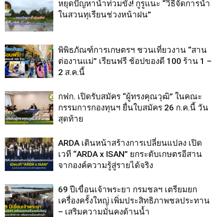
หยุดปัญหาน้ำท่วมขัง! กูรูแนะ “วิธีจัดการน้ำ
ในสวนทุเรียนช่วงหน้าฝน”
พิพิธภัณฑ์การเกษตรฯ ชวนเที่ยวงาน “สาน
ต่องานแม่” เรียนฟรี ช้อปของดี 100 ร้าน 1 –
2 ส.ค.นี้
กฟก. เปิดรับสมัคร “ผู้ทรงคุณวุฒิ” ในคณะ
กรรมการกองทุนฯ ยื่นใบสมัคร 26 ก.ค.นี้ วัน
สุดท้าย
ARDA เดินหน้าสร้างการเปลี่ยนแปลง เปิด
เวที “ARDA x ISAN” ยกระดับเกษตรอีสาน
จากองค์ความรู้สู่รายได้จริง
69 ปีเขื่อนเจ้าพระยา กรมชลฯ เตรียมยก
เครื่องครั้งใหญ่ เพิ่มประสิทธิภาพชลประทาน
– เสริมความมั่นคงด้านน้ำ