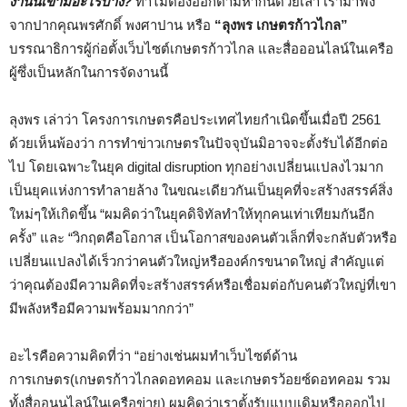
งานนี้เขามีอะไรบ้าง?
ทำไมต้องออกตามหากันด้วยเล่า เรามาฟัง
จากปากคุณพรศักดิ์ พงศาปาน หรือ
“ลุงพร เกษตรก้าวไกล”
บรรณาธิการผู้ก่อตั้งเว็บไซต์เกษตรก้าวไกล และสื่อออนไลน์ในเครือ
ผู้ซึ่งเป็นหลักในการจัดงานนี้
ลุงพร เล่าว่า โครงการเกษตรคือประเทศไทยกำเนิดขึ้นเมื่อปี 2561
ด้วยเห็นพ้องว่า การทำข่าวเกษตรในปัจจุบันมิอาจจะตั้งรับได้อีกต่อ
ไป โดยเฉพาะในยุค digital disruption ทุกอย่างเปลี่ยนแปลงไวมาก
เป็นยุคแห่งการทำลายล้าง ในขณะเดียวกันเป็นยุคที่จะสร้างสรรค์สิ่ง
ใหม่ๆให้เกิดขึ้น “ผมคิดว่าในยุคดิจิทัลทำให้ทุกคนเท่าเทียมกันอีก
ครั้ง” และ “วิกฤตคือโอกาส เป็นโอกาสของคนตัวเล็กที่จะกลับตัวหรือ
เปลี่ยนแปลงได้เร็วกว่าคนตัวใหญ่หรือองค์กรขนาดใหญ่ สำคัญแต่
ว่าคุณต้องมีความคิดที่จะสร้างสรรค์หรือเชื่อมต่อกับคนตัวใหญ่ที่เขา
มีพลังหรือมีความพร้อมมากกว่า”
อะไรคือความคิดที่ว่า “อย่างเช่นผมทำเว็บไซต์ด้าน
การเกษตร(เกษตรก้าวไกลดอทคอม และเกษตรว้อยซ์ดอทคอม รวม
ทั้งสื่ออนนไลน์ในเครือข่าย) ผมคิดว่าเราตั้งรับแบบเดิมหรือออกไป