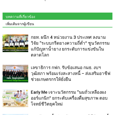
บทความที่เกี่ยวข้อง
เพิ่มเติมจากผู้เขียน
กยท. ผนึก 4 หน่วยงาน 3 ประเทศ ลงนาม
วิจัย “ระบบกรีดยางความถี่ต่ำ” ชูนวัตกรรม
แก้ปัญหาน้ำยาง ยกระดับการแข่งขันใน
ตลาดโลก
เลขาธิการ กฟก. รับข้อเสนอ กมธ. งบฯ
วุฒิสภา พร้อมเร่งสะสางหนี้ – ส่งเสริมอาชีฟ
ช่วยเกษตรกรให้ยั่งยืน
Early Me เจาะนวัตกรรม “นมถั่วเหลืองผง
ออร์แกนิก” ยกระดับเครื่องดื่มสุขภาพ ตอบ
โจทย์ชีวิตยุคใหม่