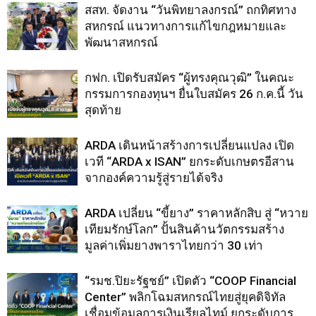
สสท. จัดงาน “วันพิทยาลงกรณ์” ถกทิศทาง
สหกรณ์ แนวทางการแก้ไขกฎหมายและ
พัฒนาสหกรณ์
กฟก. เปิดรับสมัคร “ผู้ทรงคุณวุฒิ” ในคณะ
กรรมการกองทุนฯ ยื่นใบสมัคร 26 ก.ค.นี้ วัน
สุดท้าย
ARDA เดินหน้าสร้างการเปลี่ยนแปลง เปิด
เวที “ARDA x ISAN” ยกระดับเกษตรอีสาน
จากองค์ความรู้สู่รายได้จริง
ARDA เปลี่ยน “ขี้ยาง” ราคาหลักสิบ สู่ “หวาย
เทียมรักษ์โลก” ปั้นสินค้านวัตกรรมสร้าง
มูลค่าเพิ่มยางพาราไทยกว่า 30 เท่า
“รมช.ปิยะรัฐชย์” เปิดตัว “COOP Financial
Center” พลิกโฉมสหกรณ์ไทยสู่ยุคดิจิทัล
เชื่อมข้อมูลการเงินเรียลไทม์ ยกระดับการ