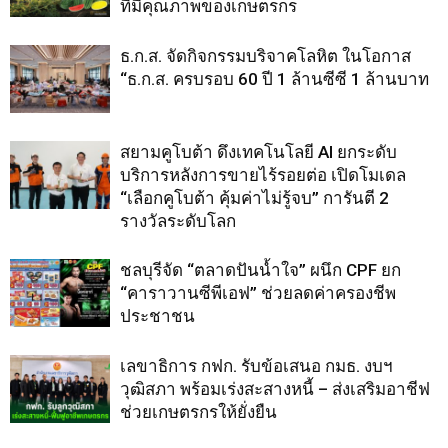
ที่มีคุณภาพของเกษตรกร
ธ.ก.ส. จัดกิจกรรมบริจาคโลหิต ในโอกาส
“ธ.ก.ส. ครบรอบ 60 ปี 1 ล้านซีซี 1 ล้านบาท
สยามคูโบต้า ดึงเทคโนโลยี AI ยกระดับ
บริการหลังการขายไร้รอยต่อ เปิดโมเดล
“เลือกคูโบต้า คุ้มค่าไม่รู้จบ” การันตี 2
รางวัลระดับโลก
ชลบุรีจัด “ตลาดปันน้ำใจ” ผนึก CPF ยก
“คาราวานซีพีเอฟ” ช่วยลดค่าครองชีพ
ประชาชน
เลขาธิการ กฟก. รับข้อเสนอ กมธ. งบฯ
วุฒิสภา พร้อมเร่งสะสางหนี้ – ส่งเสริมอาชีฟ
ช่วยเกษตรกรให้ยั่งยืน