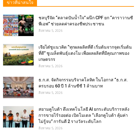
ข่าวที่น่าสนใจ
ชลบุรีจัด “ตลาดปันน้ำใจ” ผนึก CPF ยก “คาราวานซี
พีเอฟ” ช่วยลดค่าครองชีพประชาชน
สิงหาคม 5, 2026
เจียไต๋ชูแนวคิด “ทุกผลผลิตที่ดี เริ่มต้นจากจุดเริ่มต้น
ที่ดี” ชูเมล็ดพันธุ์แตงโม เพื่อผลผลิตที่มีคุณภาพของ
เกษตรกร
สิงหาคม 5, 2026
ธ.ก.ส. จัดกิจกรรมบริจาคโลหิต ในโอกาส “ธ.ก.ส.
ครบรอบ 60 ปี 1 ล้านซีซี 1 ล้านบาท
สิงหาคม 5, 2026
สยามคูโบต้า ดึงเทคโนโลยี AI ยกระดับบริการหลัง
การขายไร้รอยต่อ เปิดโมเดล “เลือกคูโบต้า คุ้มค่า
ไม่รู้จบ” การันตี 2 รางวัลระดับโลก
สิงหาคม 5, 2026