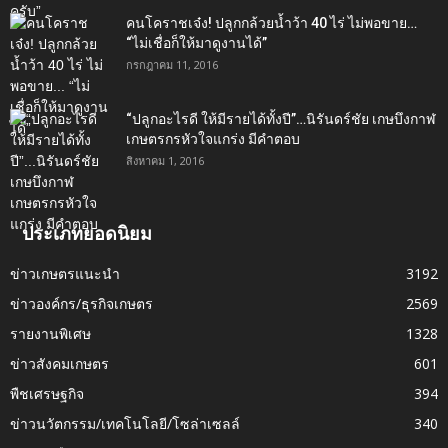
คนโคราชเจ๋ง! ปลูกกล้วยน้ำว้า 40 ไร่ ไม่พอขาย…
“ไม่เชื่อก็ให้มาดูงานได้”‬
กรกฎาคม 11, 2016
“ปลูกอะไรดี ให้มีรายได้ทั้งปี”…นิรันดร์ชัย เกษบึงกาฬ
เกษตรกรหัวใจแกร่ง มีคำตอบ
สิงหาคม 1, 2016
ประเภทยอดนิยม
ข่าวเกษตรแนะนำ
3192
ข่าวองค์กร/ธุรกิจเกษตร
2569
รายงานพิเศษ
1328
ข่าวสังคมเกษตร
601
พืชเศรษฐกิจ
394
ข่าวนวัตกรรม/เทคโนโลยี/โซล่าเซลล์
340