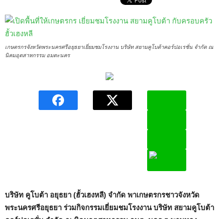
เกษตรกรจังหวัดพระนครศรีอยุธยาเยี่ยมชมโรงงาน บริษัท สยามคูโบต้าคอร์ปอเรชั่น จำกัด ณ
นิคมอุตสาหกรรม อมตะนคร
บริษัท คูโบต้า อยุธยา (ฮั้วเฮงหลี) จำกัด พาเกษตรกรชาวจังหวัด
พระนครศรีอยุธยา ร่วมกิจกรรมเยี่ยมชมโรงงาน บริษัท สยามคูโบต้า