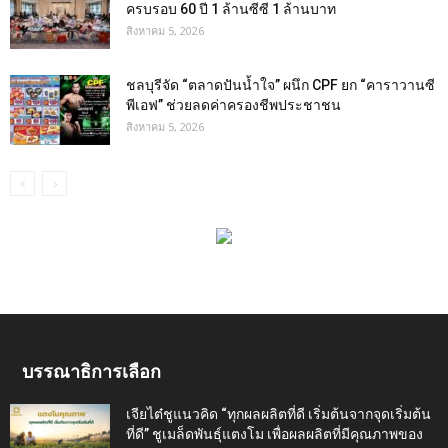
ครบรอบ 60 ปี 1 ล้านซีซี 1 ล้านบาท
สิงหาคม 5, 2026
ชลบุรีจัด “ตลาดปันน้ำใจ” ผนึก CPF ยก “คาราวานซี
พีเอฟ” ช่วยลดค่าครองชีพประชาชน
สิงหาคม 5, 2026
บรรณาธิการเลือก
เจียไต๋ชูแนวคิด “ทุกผลผลิตที่ดี เริ่มต้นจากจุดเริ่มต้น
ที่ดี” ชูเมล็ดพันธุ์แตงโม เพื่อผลผลิตที่มีคุณภาพของ