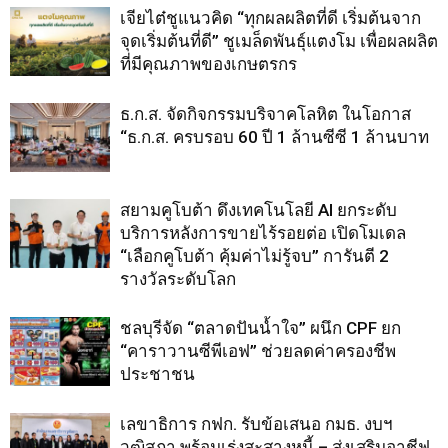
เจียไต๋ชูแนวคิด “ทุกผลผลิตที่ดี เริ่มต้นจาก
จุดเริ่มต้นที่ดี” ชูเมล็ดพันธุ์แตงโม เพื่อผลผลิต
ที่มีคุณภาพของเกษตรกร
ธ.ก.ส. จัดกิจกรรมบริจาคโลหิต ในโอกาส
“ธ.ก.ส. ครบรอบ 60 ปี 1 ล้านซีซี 1 ล้านบาท
สยามคูโบต้า ดึงเทคโนโลยี AI ยกระดับ
บริการหลังการขายไร้รอยต่อ เปิดโมเดล
“เลือกคูโบต้า คุ้มค่าไม่รู้จบ” การันตี 2
รางวัลระดับโลก
ชลบุรีจัด “ตลาดปันน้ำใจ” ผนึก CPF ยก
“คาราวานซีพีเอฟ” ช่วยลดค่าครองชีพ
ประชาชน
เลขาธิการ กฟก. รับข้อเสนอ กมธ. งบฯ
วุฒิสภา พร้อมเร่งสะสางหนี้ – ส่งเสริมอาชีฟ