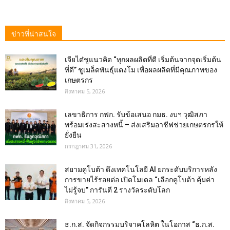
ข่าวที่น่าสนใจ
เจียไต๋ชูแนวคิด “ทุกผลผลิตที่ดี เริ่มต้นจากจุดเริ่มต้น
ที่ดี” ชูเมล็ดพันธุ์แตงโม เพื่อผลผลิตที่มีคุณภาพของ
เกษตรกร
สิงหาคม 5, 2026
เลขาธิการ กฟก. รับข้อเสนอ กมธ. งบฯ วุฒิสภา
พร้อมเร่งสะสางหนี้ – ส่งเสริมอาชีฟช่วยเกษตรกรให้
ยั่งยืน
กรกฎาคม 31, 2026
สยามคูโบต้า ดึงเทคโนโลยี AI ยกระดับบริการหลัง
การขายไร้รอยต่อ เปิดโมเดล “เลือกคูโบต้า คุ้มค่า
ไม่รู้จบ” การันตี 2 รางวัลระดับโลก
สิงหาคม 5, 2026
ธ.ก.ส. จัดกิจกรรมบริจาคโลหิต ในโอกาส “ธ.ก.ส.