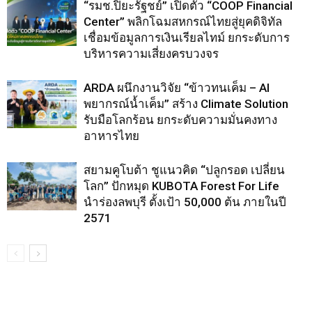
“รมช.ปิยะรัฐชย์” เปิดตัว “COOP Financial
Center” พลิกโฉมสหกรณ์ไทยสู่ยุคดิจิทัล
เชื่อมข้อมูลการเงินเรียลไทม์ ยกระดับการ
บริหารความเสี่ยงครบวงจร
ARDA ผนึกงานวิจัย “ข้าวทนเค็ม – AI
พยากรณ์น้ำเค็ม” สร้าง Climate Solution
รับมือโลกร้อน ยกระดับความมั่นคงทาง
อาหารไทย
สยามคูโบต้า ชูแนวคิด “ปลูกรอด เปลี่ยน
โลก” ปักหมุด KUBOTA Forest For Life
นำร่องลพบุรี ตั้งเป้า 50,000 ต้น ภายในปี
2571