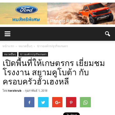
หน้าแรก
หมวดอื่นๆ
ข่าวองค์กร/ธุรกิจเกษตร
หมวดอื่นๆ
ข่าวองค์กร/ธุรกิจเกษตร
เปิดพื้นที่ให้เกษตรกร เยี่ยมชม
โรงงาน สยามคูโบต้า กับ
ครอบครัวฮั้วเฮงหลี
โดย
torzkrub
-
กุมภาพันธ์ 1, 2018