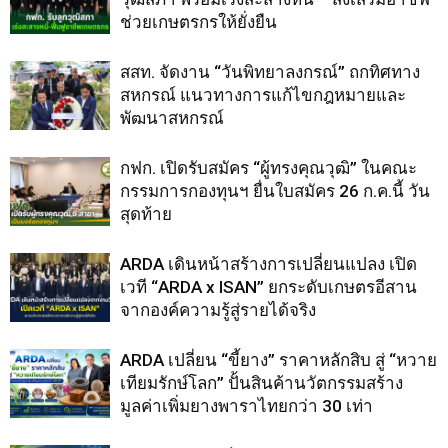
ช่วยเกษตรกรให้ยั่งยืน
สสท. จัดงาน “วันพิทยาลงกรณ์” ถกทิศทาง
สหกรณ์ แนวทางการแก้ไขกฎหมายและ
พัฒนาสหกรณ์
กฟก. เปิดรับสมัคร “ผู้ทรงคุณวุฒิ” ในคณะ
กรรมการกองทุนฯ ยื่นใบสมัคร 26 ก.ค.นี้ วัน
สุดท้าย
ARDA เดินหน้าสร้างการเปลี่ยนแปลง เปิด
เวที “ARDA x ISAN” ยกระดับเกษตรอีสาน
จากองค์ความรู้สู่รายได้จริง
ARDA เปลี่ยน “ขี้ยาง” ราคาหลักสิบ สู่ “หวาย
เทียมรักษ์โลก” ปั้นสินค้านวัตกรรมสร้าง
มูลค่าเพิ่มยางพาราไทยกว่า 30 เท่า