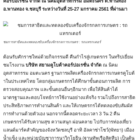
คอร์ปอเรชั่น จำกัด ณ นิคมอุตสาหกรรม อมตะนคร ต.พานทอง
อ.พานทอง จ.ชลบุรี ระหว่างวันที่ 25-27 มกราคม 2561 ที่ผ่านมา
ชมการสาธิตและทดลองขับเครื่องจักรกลการเกษตร : รถแทรกเตอร์
ต้อนรับศักราชใหม่ด้วยกิจกรรมดี คืนกำไรสู่เกษตรกร ในทริปเยี่ยม
ชมโรงงาน
บริษัท สยามคูโบต้าคอร์ปอเรชั่น จำกัด
ณ นิคม
อุตสาหกรรม อมตะนคร ฐานการผลิตเครื่องจักรกลการเกษตรคูโบต้
าในประเทศไทย โดยกลุ่มเกษตรกรได้ศึกษาขั้นตอนการผลิต การ
ตรวจสอบคุณภาพ และขั้นตอนอื่นๆอีกมาก เพื่อให้สินค้าได้
มาตรฐานและตอบโจทย์การใช้งานอย่างแท้จริง รวมไปถึงการสาธิต
ประสิทธิภาพการทำงานสินค้า และให้เกษตรกรได้ทดลองขับสัมผัส
การทำงานด้วยตัวเอง นอกจากนี้ตลอดระยะเวลา 3 วัน 2 คืน
เกษตรกรได้รับความสุข ความสนุก ผ่อนคลาย ไปกับการท่องเที่ยว
แลนด์มาร์คสำคัญของจังหวัดชลบุรี อาทิ อัลคาซ่าโชว์(พัทยา) เมือง
น้ำแข็ง และหน่วยบัญชาการนาวิกโยธิน (ฐานทัพเรือสัตหีบ) เป็นต้น