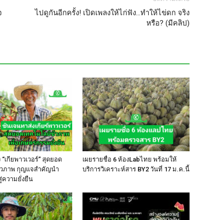
จ
ไปดูกันอีกครั้ง! เปิดเพลงให้ไก่ฟัง…ทำให้ไข่ดก จริง
หรือ? (มีคลิป)
 “เกียพาวเวอร์” สุดยอด
เผยรายชื่อ 6 ห้องLabไทย พร้อมให้
ีวภาพ กุญแจสำคัญนำ
บริการวิเคราะห์สาร BY2 วันที่ 17 ม.ค.นี้
่ความยั่งยืน