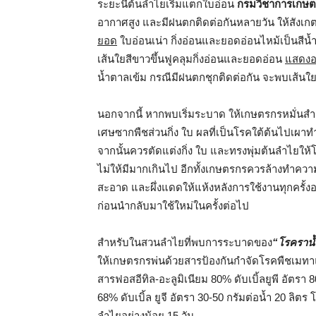
ระยะนี้ต้นลำไยเริ่มแตกใบอ่อน
กรมวิชาการเกษต
อากาศสูง และมีฝนตกติดต่อกันหลายวัน ให้สังเ
ยอด
ใบอ่อนเน่า กิ่งอ่อนและยอดอ่อนไหม้เป็นสี
เส้นใยสีขาวขึ้นฟูคลุมกิ่งอ่อนและยอดอ่อน
แสดงอ
น้ำตาลเข้ม กรณีมีฝนตกชุกติดต่อกัน จะพบเส้นใย
นอกจากนี้ หากพบเริ่มระบาด ให้เกษตรกรหมั่น
เศษซากพืชส่วนกิ่ง ใบ ผลที่เป็นโรคใต้ต้นไปเผ
จากนั้นควรตัดแต่งกิ่ง ใบ และทรงพุ่มต้นลำไยให
ไม่ให้มีมากเกินไป อีกทั้งเกษตรกรควรล้างทำความ
สะอาด และผึ่งแดดให้แห้งหลังการใช้งานทุกครั้งอย
ก่อนนำกลับมาใช้ใหม่ในครั้งต่อไป
สำหรับในสวนลำไยที่พบการระบาดของ
“โรคราน
ให้เกษตรกรพ่นด้วยสารป้องกันกำจัดโรคพืชเมทาแลก
สารฟอสอีทิล-อะลูมิเนียม 80% ดับเบิ้ลยูพี อัตร
68% ดับเบิ้ล ยูจี อัตรา 30-50 กรัมต่อน้ำ 20 ลิตร
ลำไยอย่างน้อย 15 วัน