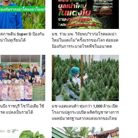
บสภาพดิน Super D ป้องกัน
มช. ร่วม มพ. วิจัยพบ“ราก่อโรคผลเน่า
น่าในทุเรียนได้
ใหม่ในแตงโม”ครั้งแรกของโลก ต่อยอด
ป้องกันการระบาดโรคพืชในอนาคต
บึง ราชบุรี โชว์ไอเดีย ใช้
มช-แอตแลนต้า ทุ่มกว่า 1,000 ล้าน เปิด
ะรด แปลงเป็นรายได้
โรงงานปลูกระบบปิด ผลิตกัญชาทางการ
แพทย์มาตรฐานสากลแห่งแรกของไทย