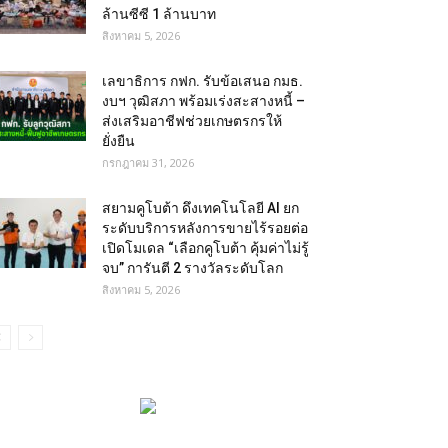
ล้านซีซี 1 ล้านบาท
สิงหาคม 5, 2026
เลขาธิการ กฟก. รับข้อเสนอ กมธ.
งบฯ วุฒิสภา พร้อมเร่งสะสางหนี้ –
ส่งเสริมอาชีฟช่วยเกษตรกรให้
ยั่งยืน
กรกฎาคม 31, 2026
สยามคูโบต้า ดึงเทคโนโลยี AI ยก
ระดับบริการหลังการขายไร้รอยต่อ
เปิดโมเดล “เลือกคูโบต้า คุ้มค่าไม่รู้
จบ” การันตี 2 รางวัลระดับโลก
สิงหาคม 5, 2026