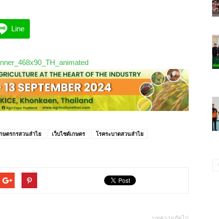
Line
เกษตรกรสวนลำไย
เว็บไซต์เกษตร
โรคระบาดสวนลำไย
บทความถัดไป