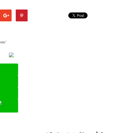
ำฝน"
ine