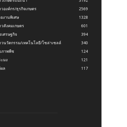
่าวเกษตรแนะนำ
3192
าวองค์กร/ธุรกิจเกษตร
2569
ายงานพิเศษ
1328
่าวสังคมเกษตร
601
ชเศรษฐกิจ
394
าวนวัตกรรม/เทคโนโลยี/โซล่าเซลล์
340
ุขภาพพืช
124
ระมง
121
้ผล
117