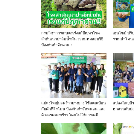
กรมวิชาการเกษตรเร่งแก้ปัญหาโรค
เอนไซม์ ปรั
ลำต้นเน่าปาล์มน้ำมัน ระดมทดสอบวิธี
รากเน่าโคนเ
ป้องกันกำจัดด่วน!!
แปลงใหญ่มะพร้าวบางยาง ใช้แตนเบียน
แปลงใหญ่บ้าน
กับดักฟีโรโมน ป้องกันกำจัดหนอน และ
ทุกส่วนสับป
ด้วงแรดมะพร้าว โดยไม่ใช้สารเคมี