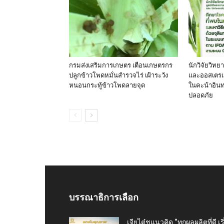
กรมส่งเสริมการเกษตร เตือนเกษตรกร
นักวิจัยวิทย
ปลูกข้าวโพดหมั่นสำรวจไร่ เฝ้าระวัง
และออสเตรเล
หนอนกระทู้ข้าวโพดลายจุด
ในคะน้าอินทร
ปลอดภัย
บรรณาธิการเลือก
เจียไต๋ชูแนวคิด “ทุกผลผลิตที่ดี เริ