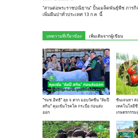
“สานต่อพระราชปณิธาน” ปั้นเมล็ดพันธุ์พืช ภารกิ
เพิ่มผืนป่าทั่วประเทศ 13 ก.ค. นี้
บทความที่เกี่ยวข้อง
เพิ่มเติมจากผู้เขียน
“รมช.อิทธิ” ลุย จ.ตาก มอบวัคซีน “ลัมปี
ซินเจนทา ส่ง
สกิน” คุมเข้มโรคโค กระบือ ก่อนส่ง
เทคโนโลยีช
ออก
เกษตรกรรมสู