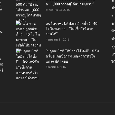
ข
์
ละ 1,000 กว่าอยู่ได้สบายๆครับ”
ข่
อง
พฤษภาคม 23, 2016
ร
ข
คนโคราชเจ๋ง! ปลูกกล้วยน้ำว้า 40
ไร่ ไม่พอขาย… “ไม่เชื่อก็ให้มาดู
พื
ใน
งานได้”‬
ข่
กรกฎาคม 11, 2016
ส
“ปลูกอะไรดี ให้มีรายได้ทั้งปี”…นิรัน
ป
ดร์ชัย เกษบึงกาฬ เกษตรกรหัวใจ
ก
แกร่ง มีคำตอบ
ไม
่อ
สิงหาคม 1, 2016
รู้