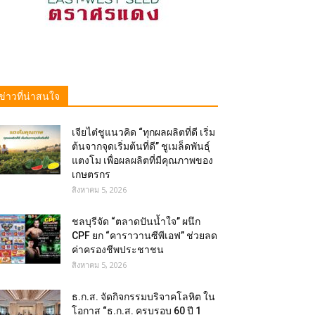
ข่าวที่น่าสนใจ
เจียไต๋ชูแนวคิด “ทุกผลผลิตที่ดี เริ่ม
ต้นจากจุดเริ่มต้นที่ดี” ชูเมล็ดพันธุ์
แตงโม เพื่อผลผลิตที่มีคุณภาพของ
เกษตรกร
สิงหาคม 5, 2026
ชลบุรีจัด “ตลาดปันน้ำใจ” ผนึก
CPF ยก “คาราวานซีพีเอฟ” ช่วยลด
ค่าครองชีพประชาชน
สิงหาคม 5, 2026
ธ.ก.ส. จัดกิจกรรมบริจาคโลหิต ใน
โอกาส “ธ.ก.ส. ครบรอบ 60 ปี 1