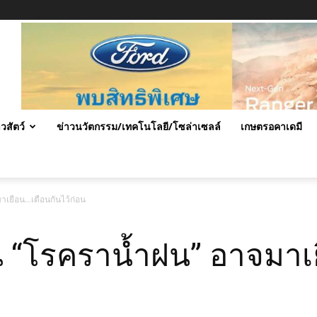
าวสัตว์
ข่าวนวัตกรรม/เทคโนโลยี/โซล่าเซลล์
เกษตรอคาเดมี
เยือน…เตือนกันไว้ก่อน
“โรคราน้ำฝน” อาจมาเย