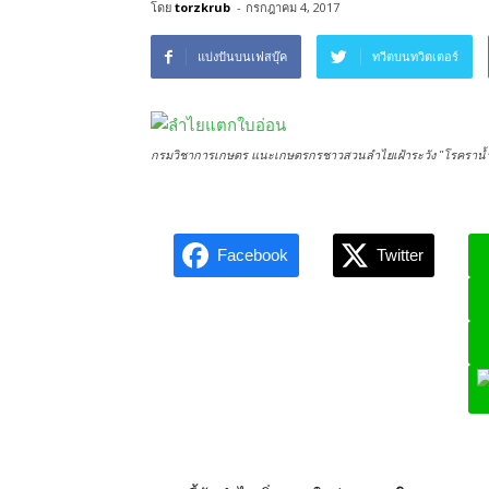
โดย
torzkrub
-
กรกฎาคม 4, 2017
แบ่งปันบนเฟสบุ๊ค
ทวีตบนทวิตเตอร์
กรมวิชาการเกษตร แนะเกษตรกรชาวสวนลำไยเฝ้าระวัง "โรคราน้
Facebook
Twitter
L