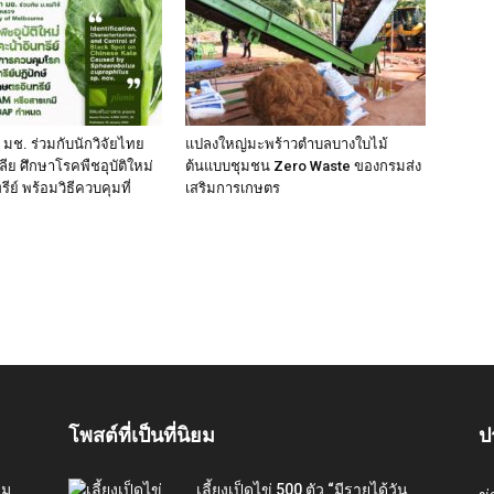
า มช. ร่วมกับนักวิจัยไทย
แปลงใหญ่มะพร้าวตำบลบางใบไม้
ีย ศึกษาโรคพืชอุบัติใหม่
ต้นแบบชุมชน Zero Waste ของกรมส่ง
ีย์ พร้อมวิธีควบคุมที่
เสริมการเกษตร
โพสต์ที่เป็นที่นิยม
ป
่ม
เลี้ยงเป็ดไข่ 500 ตัว “มีรายได้วัน