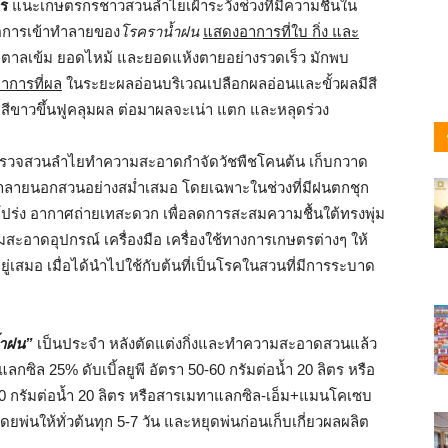
ร
แนะเกษตรกรชาวสวนลำไยเฝ้าระวังช่วงที่มีความชื้นใน
กตการเข้าทำลายของ
โรคราน้ำฝน
แสดงอาการ
ที่ใบ กิ่ง และ
น้ำตาลเข้ม ยอดไหม้ และยอดแห้งตายอย่างรวดเร็ว มักพบ
าการที่ผล
ในระยะผลอ่อนบริเวณเปลือกผลอ่อนและขั้วผลมีสี
สีขาวขึ้นฟูคลุมผล ต่อมาผลจะเน่า แตก และหลุดร่วง
สำรวจสวนลำไยทำความสะอาดกำจัดวัชพืชโคนต้น เก็บกวาด
าทำลายนอกสวนอย่างสม่ำเสมอ โดยเฉพาะในช่วงที่มีฝนตกชุก
้โปร่ง อากาศถ่ายเทสะดวก เพื่อลดการสะสมความชื้นใต้ทรงพุ่ม
สะอาดอุปกรณ์ เครื่องมือ เครื่องใช้ทางการเกษตรต่างๆ ให้
ู่เสมอ เมื่อได้นำไปใช้กับต้นที่เป็นโรคในสวนที่มีการระบาด
้ำฝน”
เป็นประจำ หลังตัดแต่งกิ่งและทำความสะอาดสวนแล้ว
ซิล 25% ดับเบิ้ลยูพี อัตรา 50-60 กรัมต่อน้ำ 20 ลิตร หรือ
า 80 กรัมต่อน้ำ 20 ลิตร หรือสารเมทาแลกซิล-เอ็ม+แมนโคเซบ
 โดยพ่นให้ทั่วต้นทุก 5-7 วัน และหยุดพ่นก่อนเก็บเกี่ยวผลผลิต