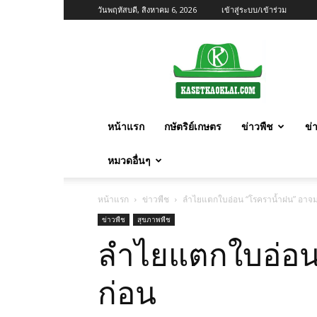
วันพฤหัสบดี, สิงหาคม 6, 2026
เข้าสู่ระบบ/เข้าร่วม
เกษตร
ก้าว
ไกล
หน้าแรก
กษัตริย์เกษตร
ข่าวพืช
ข่
หมวดอื่นๆ
หน้าแรก
ข่าวพืช
ลำไยแตกใบอ่อน “โรคราน้ำฝน” อาจมา
ข่าวพืช
สุขภาพพืช
ลำไยแตกใบอ่อน 
ก่อน