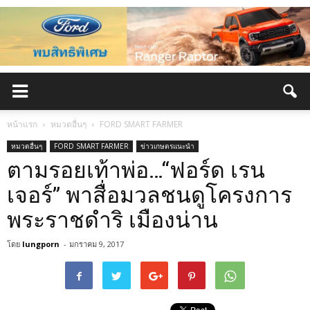
หน้าแรก
หมวดอื่นๆ
FORD SMART FARMER
หมวดอื่นๆ
FORD SMART FARMER
ข่าวเกษตรแนะนำ
ตามรอยเท้าพ่อ…“ฟอร์ด เรน
เจอร์” พาสื่อมวลชนดูโครงการ
พระราชดำริ เมืองน่าน
โดย
lungporn
-
มกราคม 9, 2017