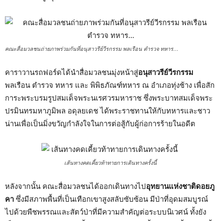
คณะสื่อมวลชนถ่ายภาพร่วมกันที่อนุสาวรีย์วีรกรรม พลเรือน ตำรวจ ทหาร…
คาราวานรถฟอร์ดได้นำสื่อมวลชนมุ่งหน้าสู่
อนุสาวรีย์วีรกรรม
พลเรือน ตำรวจ ทหาร และ พิพิธภัณฑ์ทหาร ณ อำเภอทุ่งช้าง เพื่อสัก
การะพระบรมรูปสมเด็จพระนเรศวรมหาราช ซึ่งพระบาทสมเด็จพระ
ปรมินทรมหาภูมิพล อดุลยเดช ได้พระราชทานให้กับทหารและชาว
น่านเพื่อเป็นมิ่งขวัญกำลังใจในการต่อสู้กับผู้ก่อการร้ายในอดีต
เส้นทางคดเคี้ยวท้าทายการเดินทางครั้งนี้
หลังจากนั้น คณะสื่อมวลชนได้ออกเดินทางไป
อุทยานแห่งชาติดอยภู
คา
ซึ่งมีสภาพพื้นที่เป็นเทือกเขาสูงสลับซับซ้อน มีป่าที่อุดมสมบูรณ์
ไปด้วยพืชพรรณและสัตว์ป่าที่มีความสำคัญต่อระบบนิเวศน์ ทั้งยัง