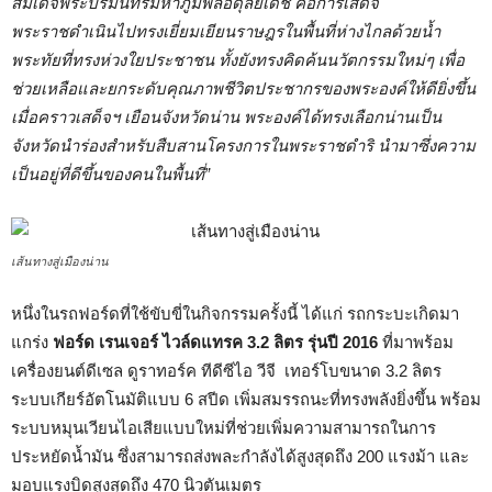
สมเด็จพระปรมินทรมหาภูมิพลอดุลยเดช คือการเสด็จ
พระราชดำเนินไปทรงเยี่ยมเยียนราษฎรในพื้นที่ห่างไกลด้วยน้ำ
พระทัยที่ทรงห่วงใยประชาชน ทั้งยังทรงคิดค้นนวัตกรรมใหม่ๆ เพื่อ
ช่วยเหลือและยกระดับคุณภาพชีวิตประชากรของพระองค์ให้ดียิ่งขึ้น
เมื่อคราวเสด็จฯ เยือนจังหวัดน่าน พระองค์ได้ทรงเลือกน่านเป็น
จังหวัดนำร่องสำหรับสืบสานโครงการในพระราชดำริ นำมาซึ่งความ
เป็นอยู่ที่ดีขึ้นของคนในพื้นที่
”
เส้นทางสู่เมืองน่าน
หนึ่งในรถฟอร์ดที่ใช้ขับขี่ในกิจกรรมครั้งนี้ ได้แก่ รถกระบะเกิดมา
แกร่ง
ฟอร์ด เรนเจอร์ ไวล์ดแทรค
3.2 ลิตร รุ่นปี 2016
ที่มาพร้อม
เครื่องยนต์ดีเซล ดูราทอร์ค ทีดีซีไอ วีจี เทอร์โบขนาด 3.2 ลิตร
ระบบเกียร์อัตโนมัติแบบ 6 สปีด เพิ่มสมรรถนะที่ทรงพลังยิ่งขึ้น พร้อม
ระบบหมุนเวียนไอเสียแบบใหม่ที่ช่วยเพิ่มความสามารถในการ
ประหยัดน้ำมัน ซึ่งสามารถส่งพละกำลังได้สูงสุดถึง 200 แรงม้า และ
มอบแรงบิดสูงสุดถึง 470 นิวตันเมตร