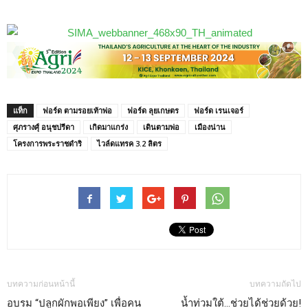
แท็ก
ฟอร์ด ตามรอยเท้าพ่อ
ฟอร์ด ลุยเกษตร
ฟอร์ด เรนเจอร์
ศุภรางศุ์ อนุชปรีดา
เกิดมาแกร่ง
เดินตามพ่อ
เมืองน่าน
โครงการพระราชดำริ
ไวล์ดแทรค 3.2 ลิตร
บทความก่อนหน้านี้
บทความถัดไป
อบรม “ปลูกผักพอเพียง” เพื่อคน
น้ำท่วมใต้…ช่วยได้ช่วยด้วย!