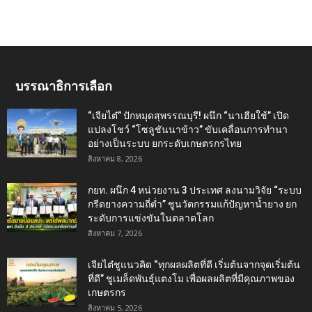
บรรณาธิการเลือก
“เจียไต๋” ปักหมุดสุพรรณบุรี! ผนึก “นาเฮียใช้” เปิด
แปลงโชว์ “โซลูชันนาข้าว” ขับเคลื่อนการทำนา
อย่างเป็นระบบ ยกระดับเกษตรกรไทย
สิงหาคม 8, 2026
กยท. ผนึก 4 หน่วยงาน 3 ประเทศ ลงนามวิจัย “ระบบ
กรีดยางความถี่ต่ำ” ชูนวัตกรรมแก้ปัญหาน้ำยาง ยก
ระดับการแข่งขันในตลาดโลก
สิงหาคม 7, 2026
เจียไต๋ชูแนวคิด “ทุกผลผลิตที่ดี เริ่มต้นจากจุดเริ่มต้น
ที่ดี” ชูเมล็ดพันธุ์แตงโม เพื่อผลผลิตที่มีคุณภาพของ
เกษตรกร
สิงหาคม 5, 2026