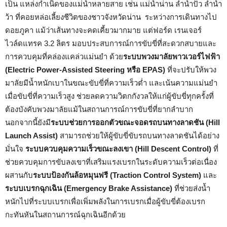
เป็น แหล่งกำเนิดของแม่น้ำหลายสาย เช่น แม่น้ำน่าน ลำน้ำปัว ลำน้ำ
ว้า ที่คอยหล่อเลี้ยงชีวิตของชาวจังหวัดน่าน ระหว่างการเดินทางไป
ดอยภูคา แม้ว่าเส้นทางจะคดเคี้ยวมากมาย แต่ฟอร์ด เรนเจอร์
ไวล์ดแทรค 3.2 ลิตร มอบประสบการณ์การขับขี่ที่สะดวกสบายและ
การควบคุมที่คล่องแคล่วแม่นยำ ด้วย
ระบบพวงมาลัยพาวเวอร์ไฟฟ้า
(
Electric Power-Assisted Steering
หรือ
EPAS)
ที่จะปรับให้พวง
มาลัยมีน้ำหนักเบาในขณะขับขี่ที่ความเร็วต่ำ และเน้นความแม่นยำ
เมื่อขับขี่ที่ความเร็วสูง ช่วยลดความวิตกกังวลให้แก่ผู้ขับขี่ทุกครั้งที่
ต้องบังคับพวงมาลัยแม้ในสถานการณ์การขับขี่ที่ยากลำบาก
นอกจากนี้ยังมี
ระบบช่วยการออกตัวขณะจอดรถบนทางลาดชัน
(Hill
Launch Assist)
สามารถช่วยให้ผู้ขับขี่ขับรถบนทางลาดชันได้อย่าง
มั่นใจ
ระบบควบคุมความเร็วขณะลงเขา
(Hill Descent Control)
ที่
ช่วยควบคุมการขับลงเขาที่เสริมแรงเบรกในระดับความเร็วต่อเนื่อง
ผสานกับ
ระบบป้องกันล้อหมุนฟรี
(
Traction Control System
)
และ
ระบบเบรกฉุกเฉิน
(Emergency Brake Assistance)
ที่ช่วยส่งน้ำ
หนักไปที่ระบบเบรกเพื่อเพิ่มพลังในการเบรกเมื่อผู้ขับขี่ต้องเบรก
กะทันหันในสถานการณ์ฉุกเฉินอีกด้วย