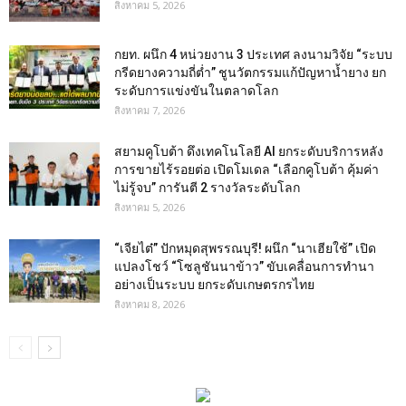
สิงหาคม 5, 2026
กยท. ผนึก 4 หน่วยงาน 3 ประเทศ ลงนามวิจัย “ระบบ
กรีดยางความถี่ต่ำ” ชูนวัตกรรมแก้ปัญหาน้ำยาง ยก
ระดับการแข่งขันในตลาดโลก
สิงหาคม 7, 2026
สยามคูโบต้า ดึงเทคโนโลยี AI ยกระดับบริการหลัง
การขายไร้รอยต่อ เปิดโมเดล “เลือกคูโบต้า คุ้มค่า
ไม่รู้จบ” การันตี 2 รางวัลระดับโลก
สิงหาคม 5, 2026
“เจียไต๋” ปักหมุดสุพรรณบุรี! ผนึก “นาเฮียใช้” เปิด
แปลงโชว์ “โซลูชันนาข้าว” ขับเคลื่อนการทำนา
อย่างเป็นระบบ ยกระดับเกษตรกรไทย
สิงหาคม 8, 2026