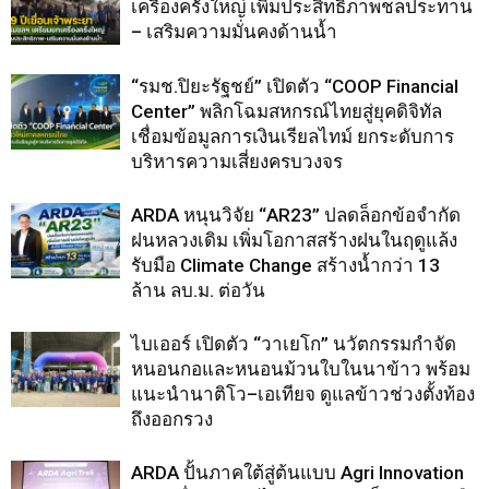
เครื่องครั้งใหญ่ เพิ่มประสิทธิภาพชลประทาน
– เสริมความมั่นคงด้านน้ำ
“รมช.ปิยะรัฐชย์” เปิดตัว “COOP Financial
Center” พลิกโฉมสหกรณ์ไทยสู่ยุคดิจิทัล
เชื่อมข้อมูลการเงินเรียลไทม์ ยกระดับการ
บริหารความเสี่ยงครบวงจร
ARDA หนุนวิจัย “AR23” ปลดล็อกข้อจำกัด
ฝนหลวงเดิม เพิ่มโอกาสสร้างฝนในฤดูแล้ง
รับมือ Climate Change สร้างน้ำกว่า 13
ล้าน ลบ.ม. ต่อวัน
ไบเออร์ เปิดตัว “วาเยโก” นวัตกรรมกำจัด
หนอนกอและหนอนม้วนใบในนาข้าว พร้อม
แนะนำนาติโว–เอเทียจ ดูแลข้าวช่วงตั้งท้อง
ถึงออกรวง
ARDA ปั้นภาคใต้สู่ต้นแบบ Agri Innovation