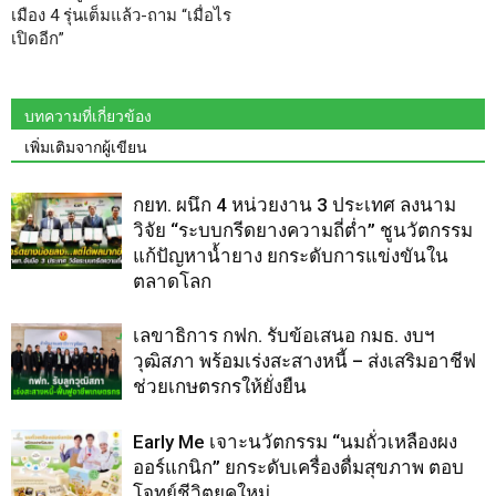
เมือง 4 รุ่นเต็มแล้ว-ถาม “เมื่อไร
เปิดอีก”
บทความที่เกี่ยวข้อง
เพิ่มเติมจากผู้เขียน
กยท. ผนึก 4 หน่วยงาน 3 ประเทศ ลงนาม
วิจัย “ระบบกรีดยางความถี่ต่ำ” ชูนวัตกรรม
แก้ปัญหาน้ำยาง ยกระดับการแข่งขันใน
ตลาดโลก
เลขาธิการ กฟก. รับข้อเสนอ กมธ. งบฯ
วุฒิสภา พร้อมเร่งสะสางหนี้ – ส่งเสริมอาชีฟ
ช่วยเกษตรกรให้ยั่งยืน
Early Me เจาะนวัตกรรม “นมถั่วเหลืองผง
ออร์แกนิก” ยกระดับเครื่องดื่มสุขภาพ ตอบ
โจทย์ชีวิตยุคใหม่