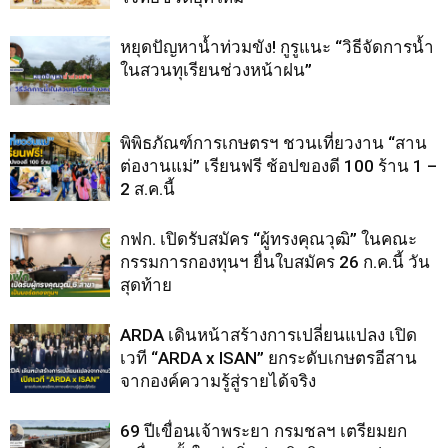
หยุดปัญหาน้ำท่วมขัง! กูรูแนะ “วิธีจัดการน้ำ
ในสวนทุเรียนช่วงหน้าฝน”
พิพิธภัณฑ์การเกษตรฯ ชวนเที่ยวงาน “สาน
ต่องานแม่” เรียนฟรี ช้อปของดี 100 ร้าน 1 –
2 ส.ค.นี้
กฟก. เปิดรับสมัคร “ผู้ทรงคุณวุฒิ” ในคณะ
กรรมการกองทุนฯ ยื่นใบสมัคร 26 ก.ค.นี้ วัน
สุดท้าย
ARDA เดินหน้าสร้างการเปลี่ยนแปลง เปิด
เวที “ARDA x ISAN” ยกระดับเกษตรอีสาน
จากองค์ความรู้สู่รายได้จริง
69 ปีเขื่อนเจ้าพระยา กรมชลฯ เตรียมยก