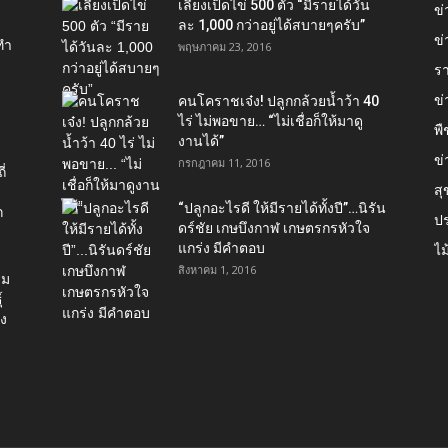
เลี้ยงเป็ดไข่ 500 ตัว “มีรายได้วัน
ข
ละ 1,000 กว่าอยู่ได้สบายๆครับ”
ข่
ทำ
พฤษภาคม 23, 2016
ร
ข
คนโคราชเจ๋ง! ปลูกกล้วยน้ำว้า 40
ไร่ ไม่พอขาย… “ไม่เชื่อก็ให้มาดู
พื
งานได้”‬
ข่
กรกฎาคม 11, 2016
่
ส
“ปลูกอะไรดี ให้มีรายได้ทั้งปี”…นิรัน
ก
ป
ดร์ชัย เกษบึงกาฬ เกษตรกรหัวใจ
แกร่ง มีคำตอบ
ไม
สิงหาคม 1, 2016
่ม
์
อง