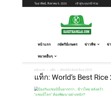
วันอาทิตย์, สิงหาคม 9, 2026
เข้าสู่ระบบ/เข้าร่วม
เกษตร
ก้าว
ไกล
หน้าแรก
กษัตริย์เกษตร
ข่าวพืช
ข่
หมวดอื่นๆ
หน้าแรก
แท็ก
World’s Best Rice 2016
แท็ก: World’s Best Rice