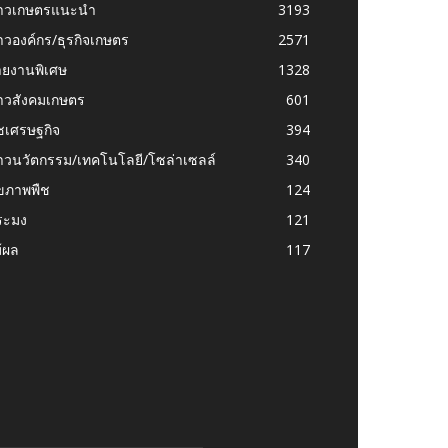
่าวเกษตรแนะนำ
3193
าวองค์กร/ธุรกิจเกษตร
2571
ายงานพิเศษ
1328
่าวสังคมเกษตร
601
ชเศรษฐกิจ
394
าวนวัตกรรม/เทคโนโลยี/โซล่าเซลล์
340
ุขภาพพืช
124
ระมง
121
้ผล
117