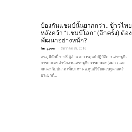
ป้องกันแชมป์นั้นยากกว่า…ข้าวไทย
หลังคว้า “แชมป์โลก” (อีกครั้ง) ต้อง
พัฒนาอย่างหนัก?
lungporn
-
ธันวาคม 28, 2016
ดร.ภูมิศักดิ์ ราศรี ผู้อำนวยการศูนย์ปฏิบัติการเศรษฐกิจ
การเกษตร สำนักงานเศรษฐกิจการเกษตร (สศก.) และ
ผศ.ดร.กัมปนาท เพ็ญสุภา ผอ.ศูนย์วิจัยเศรษฐศาสตร์
ประยุกต์...