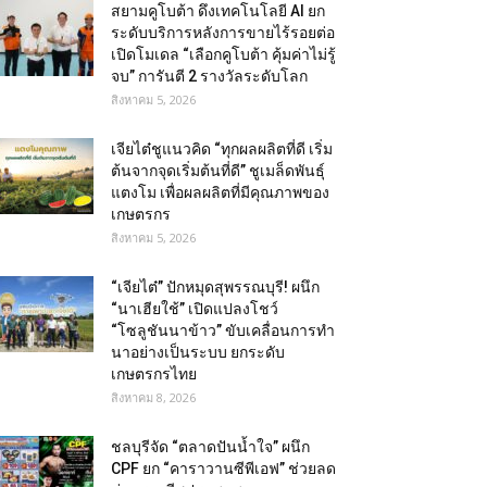
สยามคูโบต้า ดึงเทคโนโลยี AI ยก
ระดับบริการหลังการขายไร้รอยต่อ
เปิดโมเดล “เลือกคูโบต้า คุ้มค่าไม่รู้
จบ” การันตี 2 รางวัลระดับโลก
สิงหาคม 5, 2026
เจียไต๋ชูแนวคิด “ทุกผลผลิตที่ดี เริ่ม
ต้นจากจุดเริ่มต้นที่ดี” ชูเมล็ดพันธุ์
แตงโม เพื่อผลผลิตที่มีคุณภาพของ
เกษตรกร
สิงหาคม 5, 2026
“เจียไต๋” ปักหมุดสุพรรณบุรี! ผนึก
“นาเฮียใช้” เปิดแปลงโชว์
“โซลูชันนาข้าว” ขับเคลื่อนการทำ
นาอย่างเป็นระบบ ยกระดับ
เกษตรกรไทย
สิงหาคม 8, 2026
ชลบุรีจัด “ตลาดปันน้ำใจ” ผนึก
CPF ยก “คาราวานซีพีเอฟ” ช่วยลด