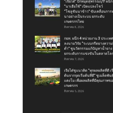
“เจียไต๋” ปักหมุดสุพรรณบุรี! ผนึก
“นาเฮียใช้” เปิดแปลงโชว์
“โซลูชันนาข้าว” ขับเคลื่อนการ
นาอย่างเป็นระบบ ยกระดับ
เกษตรกรไทย
สิงหาคม 8, 2026
กยท. ผนึก 4 หน่วยงาน 3 ประเทศ
ลงนามวิจัย “ระบบกรีดยางความถี
ต่ำ” ชูนวัตกรรมแก้ปัญหาน้ำยาง
ยกระดับการแข่งขันในตลาดโล
สิงหาคม 7, 2026
เจียไต๋ชูแนวคิด “ทุกผลผลิตที่ดี เริ
ต้นจากจุดเริ่มต้นที่ดี” ชูเมล็ดพันธุ
แตงโม เพื่อผลผลิตที่มีคุณภาพข
เกษตรกร
สิงหาคม 5, 2026