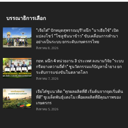
บรรณาธิการเลือก
“เจียไต๋” ปักหมุดสุพรรณบุรี! ผนึก “นาเฮียใช้” เปิด
แปลงโชว์ “โซลูชันนาข้าว” ขับเคลื่อนการทำนา
อย่างเป็นระบบ ยกระดับเกษตรกรไทย
สิงหาคม 8, 2026
กยท. ผนึก 4 หน่วยงาน 3 ประเทศ ลงนามวิจัย “ระบบ
กรีดยางความถี่ต่ำ” ชูนวัตกรรมแก้ปัญหาน้ำยาง ยก
ระดับการแข่งขันในตลาดโลก
สิงหาคม 7, 2026
เจียไต๋ชูแนวคิด “ทุกผลผลิตที่ดี เริ่มต้นจากจุดเริ่มต้น
ที่ดี” ชูเมล็ดพันธุ์แตงโม เพื่อผลผลิตที่มีคุณภาพของ
เกษตรกร
สิงหาคม 5, 2026