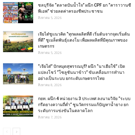
ชลบุรีจัด “ตลาดปันน้ำใจ” ผนึก CPF ยก “คาราวานซี
พีเอฟ” ช่วยลดค่าครองชีพประชาชน
สิงหาคม 5, 2026
เจียไต๋ชูแนวคิด “ทุกผลผลิตที่ดี เริ่มต้นจากจุดเริ่มต้น
ที่ดี” ชูเมล็ดพันธุ์แตงโม เพื่อผลผลิตที่มีคุณภาพของ
เกษตรกร
สิงหาคม 5, 2026
“เจียไต๋” ปักหมุดสุพรรณบุรี! ผนึก “นาเฮียใช้” เปิด
แปลงโชว์ “โซลูชันนาข้าว” ขับเคลื่อนการทำนา
อย่างเป็นระบบ ยกระดับเกษตรกรไทย
สิงหาคม 8, 2026
กยท. ผนึก 4 หน่วยงาน 3 ประเทศ ลงนามวิจัย “ระบบ
กรีดยางความถี่ต่ำ” ชูนวัตกรรมแก้ปัญหาน้ำยาง ยก
ระดับการแข่งขันในตลาดโลก
สิงหาคม 7, 2026