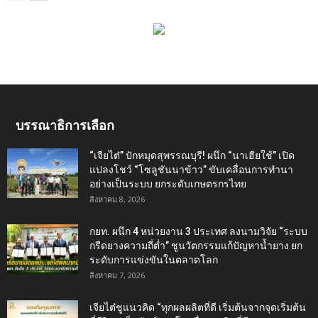
บรรณาธิการเลือก
“เจียไต๋” ปักหมุดสุพรรณบุรี! ผนึก “นาเฮียใช้” เปิด
แปลงโชว์ “โซลูชันนาข้าว” ขับเคลื่อนการทำนา
อย่างเป็นระบบ ยกระดับเกษตรกรไทย
สิงหาคม 8, 2026
กยท. ผนึก 4 หน่วยงาน 3 ประเทศ ลงนามวิจัย “ระบบ
กรีดยางความถี่ต่ำ” ชูนวัตกรรมแก้ปัญหาน้ำยาง ยก
ระดับการแข่งขันในตลาดโลก
สิงหาคม 7, 2026
เจียไต๋ชูแนวคิด “ทุกผลผลิตที่ดี เริ่มต้นจากจุดเริ่มต้น