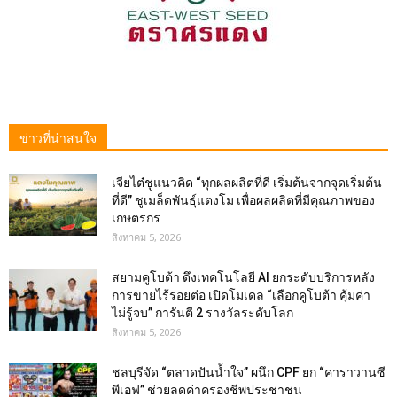
ข่าวที่น่าสนใจ
เจียไต๋ชูแนวคิด “ทุกผลผลิตที่ดี เริ่มต้นจากจุดเริ่มต้น
ที่ดี” ชูเมล็ดพันธุ์แตงโม เพื่อผลผลิตที่มีคุณภาพของ
เกษตรกร
สิงหาคม 5, 2026
สยามคูโบต้า ดึงเทคโนโลยี AI ยกระดับบริการหลัง
การขายไร้รอยต่อ เปิดโมเดล “เลือกคูโบต้า คุ้มค่า
ไม่รู้จบ” การันตี 2 รางวัลระดับโลก
สิงหาคม 5, 2026
ชลบุรีจัด “ตลาดปันน้ำใจ” ผนึก CPF ยก “คาราวานซี
พีเอฟ” ช่วยลดค่าครองชีพประชาชน