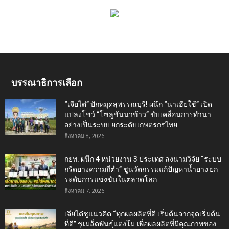
บรรณาธิการเลือก
“เจียไต๋” ปักหมุดสุพรรณบุรี! ผนึก “นาเฮียใช้” เปิด
แปลงโชว์ “โซลูชันนาข้าว” ขับเคลื่อนการทำนา
อย่างเป็นระบบ ยกระดับเกษตรกรไทย
สิงหาคม 8, 2026
กยท. ผนึก 4 หน่วยงาน 3 ประเทศ ลงนามวิจัย “ระบบ
กรีดยางความถี่ต่ำ” ชูนวัตกรรมแก้ปัญหาน้ำยาง ยก
ระดับการแข่งขันในตลาดโลก
สิงหาคม 7, 2026
เจียไต๋ชูแนวคิด “ทุกผลผลิตที่ดี เริ่มต้นจากจุดเริ่มต้น
ที่ดี” ชูเมล็ดพันธุ์แตงโม เพื่อผลผลิตที่มีคุณภาพของ