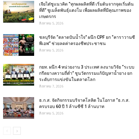
เจียไต๋ชูแนวคิด “ทุกผลผลิตที่ดี เริ่มต้นจากจุดเริ่มต้น
ที่ดี” ชูเมล็ดพันธุ์แตงโม เพื่อผลผลิตที่มีคุณภาพของ
เกษตรกร
สิงหาคม 5, 2026
ชลบุรีจัด “ตลาดปันน้ำใจ” ผนึก CPF ยก “คาราวานซี
พีเอฟ” ช่วยลดค่าครองชีพประชาชน
สิงหาคม 5, 2026
กยท. ผนึก 4 หน่วยงาน 3 ประเทศ ลงนามวิจัย “ระบบ
กรีดยางความถี่ต่ำ” ชูนวัตกรรมแก้ปัญหาน้ำยาง ยก
ระดับการแข่งขันในตลาดโลก
สิงหาคม 7, 2026
ธ.ก.ส. จัดกิจกรรมบริจาคโลหิต ในโอกาส “ธ.ก.ส.
ครบรอบ 60 ปี 1 ล้านซีซี 1 ล้านบาท
สิงหาคม 5, 2026