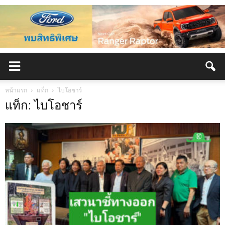
หน้าแรก
แท็ก
ไบโอชาร์
แท็ก: ไบโอชาร์