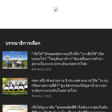
บรรณาธิการเลือก
“เจียไต๋” ปักหมุดสุพรรณบุรี! ผนึก “นาเฮียใช้” เปิด
แปลงโชว์ “โซลูชันนาข้าว” ขับเคลื่อนการทำนา
อย่างเป็นระบบ ยกระดับเกษตรกรไทย
สิงหาคม 8, 2026
กยท. ผนึก 4 หน่วยงาน 3 ประเทศ ลงนามวิจัย “ระบบ
กรีดยางความถี่ต่ำ” ชูนวัตกรรมแก้ปัญหาน้ำยาง ยก
ระดับการแข่งขันในตลาดโลก
สิงหาคม 7, 2026
เจียไต๋ชูแนวคิด “ทุกผลผลิตที่ดี เริ่มต้นจากจุดเริ่มต้น