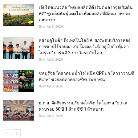
เจียไต๋ชูแนวคิด “ทุกผลผลิตที่ดี เริ่มต้นจากจุดเริ่มต้น
ที่ดี” ชูเมล็ดพันธุ์แตงโม เพื่อผลผลิตที่มีคุณภาพของ
เกษตรกร
สิงหาคม 5, 2026
สยามคูโบต้า ดึงเทคโนโลยี AI ยกระดับบริการหลัง
การขายไร้รอยต่อ เปิดโมเดล “เลือกคูโบต้า คุ้มค่า
ไม่รู้จบ” การันตี 2 รางวัลระดับโลก
สิงหาคม 5, 2026
ชลบุรีจัด “ตลาดปันน้ำใจ” ผนึก CPF ยก “คาราวานซี
พีเอฟ” ช่วยลดค่าครองชีพประชาชน
สิงหาคม 5, 2026
ธ.ก.ส. จัดกิจกรรมบริจาคโลหิต ในโอกาส “ธ.ก.ส.
ครบรอบ 60 ปี 1 ล้านซีซี 1 ล้านบาท
สิงหาคม 5, 2026