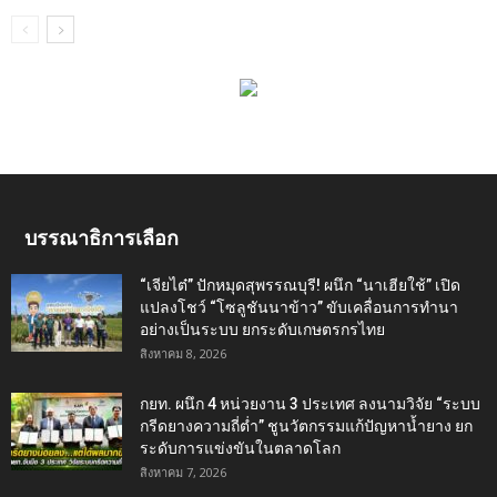
บรรณาธิการเลือก
“เจียไต๋” ปักหมุดสุพรรณบุรี! ผนึก “นาเฮียใช้” เปิด
แปลงโชว์ “โซลูชันนาข้าว” ขับเคลื่อนการทำนา
อย่างเป็นระบบ ยกระดับเกษตรกรไทย
สิงหาคม 8, 2026
กยท. ผนึก 4 หน่วยงาน 3 ประเทศ ลงนามวิจัย “ระบบ
กรีดยางความถี่ต่ำ” ชูนวัตกรรมแก้ปัญหาน้ำยาง ยก
ระดับการแข่งขันในตลาดโลก
สิงหาคม 7, 2026