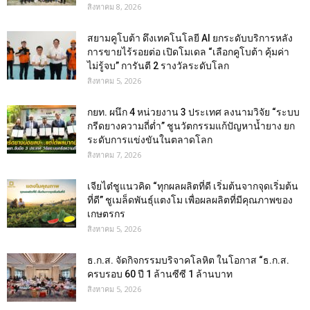
สิงหาคม 8, 2026
สยามคูโบต้า ดึงเทคโนโลยี AI ยกระดับบริการหลัง
การขายไร้รอยต่อ เปิดโมเดล “เลือกคูโบต้า คุ้มค่า
ไม่รู้จบ” การันตี 2 รางวัลระดับโลก
สิงหาคม 5, 2026
กยท. ผนึก 4 หน่วยงาน 3 ประเทศ ลงนามวิจัย “ระบบ
กรีดยางความถี่ต่ำ” ชูนวัตกรรมแก้ปัญหาน้ำยาง ยก
ระดับการแข่งขันในตลาดโลก
สิงหาคม 7, 2026
เจียไต๋ชูแนวคิด “ทุกผลผลิตที่ดี เริ่มต้นจากจุดเริ่มต้น
ที่ดี” ชูเมล็ดพันธุ์แตงโม เพื่อผลผลิตที่มีคุณภาพของ
เกษตรกร
สิงหาคม 5, 2026
ธ.ก.ส. จัดกิจกรรมบริจาคโลหิต ในโอกาส “ธ.ก.ส.
ครบรอบ 60 ปี 1 ล้านซีซี 1 ล้านบาท
สิงหาคม 5, 2026