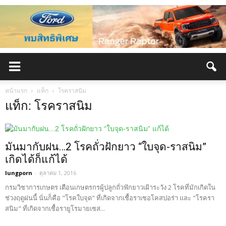
หน้าแรก
แท็ก
โรคราสนิม
แท็ก: โรคราสนิม
มันมากับฝน…2 โรคถั่วฝักยาว “ใบจุด-ราสนิม”
เกิดได้ก็แก้ได้
lungporn
-
ตุลาคม 1, 2016
กรมวิชาการเกษตร เตือนเกษตรกรผู้ปลูกถั่วฟักยาวเฝ้าระวัง 2 โรคที่มักเกิดใน
ช่วงฤดูฝนนี้ นั่นก็คือ "โรคใบจุด" ที่เกิดจากเชื้อราเซอโคสปอร่า และ "โรครา
สนิม" ที่เกิดจากเชื้อรายูโรมายเซส...