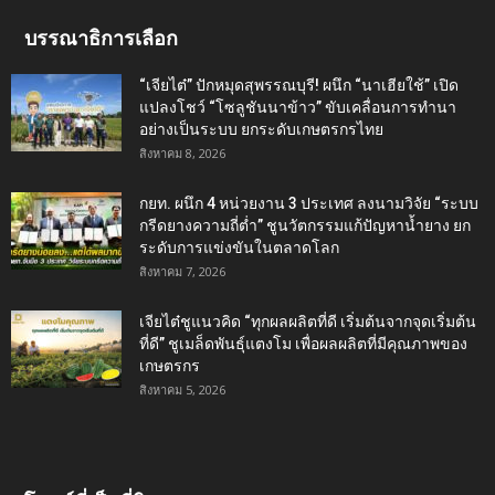
บรรณาธิการเลือก
“เจียไต๋” ปักหมุดสุพรรณบุรี! ผนึก “นาเฮียใช้” เปิด
แปลงโชว์ “โซลูชันนาข้าว” ขับเคลื่อนการทำนา
อย่างเป็นระบบ ยกระดับเกษตรกรไทย
สิงหาคม 8, 2026
กยท. ผนึก 4 หน่วยงาน 3 ประเทศ ลงนามวิจัย “ระบบ
กรีดยางความถี่ต่ำ” ชูนวัตกรรมแก้ปัญหาน้ำยาง ยก
ระดับการแข่งขันในตลาดโลก
สิงหาคม 7, 2026
เจียไต๋ชูแนวคิด “ทุกผลผลิตที่ดี เริ่มต้นจากจุดเริ่มต้น
ที่ดี” ชูเมล็ดพันธุ์แตงโม เพื่อผลผลิตที่มีคุณภาพของ
เกษตรกร
สิงหาคม 5, 2026