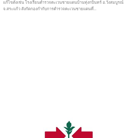
แก้ไขดังเช่น โรงเรียนตำรวจตะเวนชายแดนบ้านทุ่งกบินทร์ อ.วังสมบูรณ์
จ.สระแก้ว สังกัดกองกำกับการตำรวจตะเวนชายแดนที่...