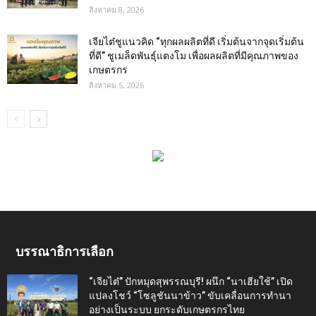
สิงหาคม 8, 2026
เจียไต๋ชูแนวคิด “ทุกผลผลิตที่ดี เริ่มต้นจากจุดเริ่มต้น
ที่ดี” ชูเมล็ดพันธุ์แตงโม เพื่อผลผลิตที่มีคุณภาพของ
เกษตรกร
สิงหาคม 5, 2026
บรรณาธิการเลือก
“เจียไต๋” ปักหมุดสุพรรณบุรี! ผนึก “นาเฮียใช้” เปิด
แปลงโชว์ “โซลูชันนาข้าว” ขับเคลื่อนการทำนา
อย่างเป็นระบบ ยกระดับเกษตรกรไทย