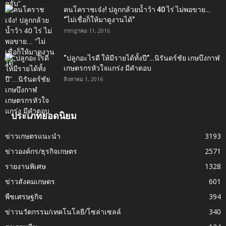
คนโคราชเจ๋ง! ปลูกกล้วยน้ำว้า 40 ไร่ ไม่พอขาย…
“ไม่เชื่อก็ให้มาดูงานได้”‬
กรกฎาคม 11, 2016
“ปลูกอะไรดี ให้มีรายได้ทั้งปี”…นิรันดร์ชัย เกษบึงกาฬ
เกษตรกรหัวใจแกร่ง มีคำตอบ
สิงหาคม 1, 2016
ประเภทยอดนิยม
ข่าวเกษตรแนะนำ
3193
ข่าวองค์กร/ธุรกิจเกษตร
2571
รายงานพิเศษ
1328
ข่าวสังคมเกษตร
601
พืชเศรษฐกิจ
394
ข่าวนวัตกรรม/เทคโนโลยี/โซล่าเซลล์
340