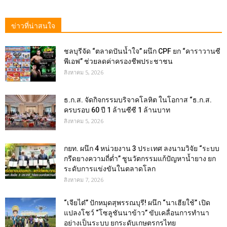
ข่าวที่น่าสนใจ
ชลบุรีจัด “ตลาดปันน้ำใจ” ผนึก CPF ยก “คาราวานซี
พีเอฟ” ช่วยลดค่าครองชีพประชาชน
สิงหาคม 5, 2026
ธ.ก.ส. จัดกิจกรรมบริจาคโลหิต ในโอกาส “ธ.ก.ส.
ครบรอบ 60 ปี 1 ล้านซีซี 1 ล้านบาท
สิงหาคม 5, 2026
กยท. ผนึก 4 หน่วยงาน 3 ประเทศ ลงนามวิจัย “ระบบ
กรีดยางความถี่ต่ำ” ชูนวัตกรรมแก้ปัญหาน้ำยาง ยก
ระดับการแข่งขันในตลาดโลก
สิงหาคม 7, 2026
“เจียไต๋” ปักหมุดสุพรรณบุรี! ผนึก “นาเฮียใช้” เปิด
แปลงโชว์ “โซลูชันนาข้าว” ขับเคลื่อนการทำนา
อย่างเป็นระบบ ยกระดับเกษตรกรไทย