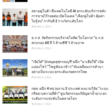
สยามคูโบต้า ดึงเทคโนโลยี AI ยกระดับบริการหลัง
การขายไร้รอยต่อ เปิดโมเดล “เลือกคูโบต้า คุ้มค่า
ไม่รู้จบ” การันตี 2 รางวัลระดับโลก
สิงหาคม 5, 2026
ธ.ก.ส. จัดกิจกรรมบริจาคโลหิต ในโอกาส “ธ.ก.ส.
ครบรอบ 60 ปี 1 ล้านซีซี 1 ล้านบาท
สิงหาคม 5, 2026
“เจียไต๋” ปักหมุดสุพรรณบุรี! ผนึก “นาเฮียใช้” เปิด
แปลงโชว์ “โซลูชันนาข้าว” ขับเคลื่อนการทำนา
อย่างเป็นระบบ ยกระดับเกษตรกรไทย
สิงหาคม 8, 2026
กยท. ผนึก 4 หน่วยงาน 3 ประเทศ ลงนามวิจัย “ระบบ
กรีดยางความถี่ต่ำ” ชูนวัตกรรมแก้ปัญหาน้ำยาง ยก
ระดับการแข่งขันในตลาดโลก
สิงหาคม 7, 2026