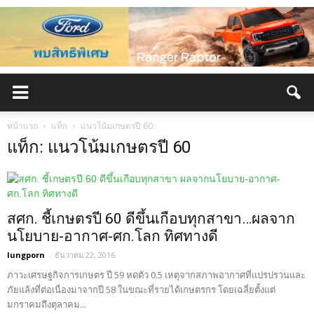
หน้าแรก
แท็ก
แนวโน้มเกษตรปี 60
แท็ก: แนวโน้มเกษตรปี 60
สศก. ชี้เกษตรปี 60 ดีขึ้นเกือบทุกสาขา…ผลจาก
นโยบาย-อากาศ-ศก.โลก ทิศทางดี
lungporn
-
ธันวาคม 22, 2016
ภาวะเศรษฐกิจการเกษตร ปี 59 หดตัว 0.5 เหตุจากสภาพอากาศที่แปรปรวนและ
ภัยแล้งที่ต่อเนื่องมาจากปี 58 ในขณะที่รายได้เกษตรกร โดยเฉลี่ยตั้งแต่
มกราคมถึงตุลาคม...