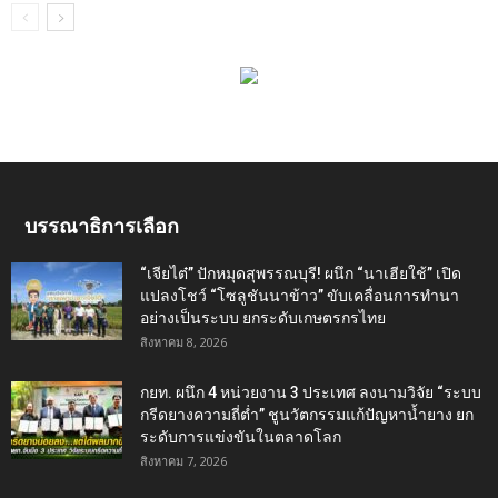
บรรณาธิการเลือก
“เจียไต๋” ปักหมุดสุพรรณบุรี! ผนึก “นาเฮียใช้” เปิด
แปลงโชว์ “โซลูชันนาข้าว” ขับเคลื่อนการทำนา
อย่างเป็นระบบ ยกระดับเกษตรกรไทย
สิงหาคม 8, 2026
กยท. ผนึก 4 หน่วยงาน 3 ประเทศ ลงนามวิจัย “ระบบ
กรีดยางความถี่ต่ำ” ชูนวัตกรรมแก้ปัญหาน้ำยาง ยก
ระดับการแข่งขันในตลาดโลก
สิงหาคม 7, 2026