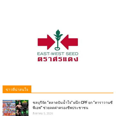
ข่าวที่น่าสนใจ
ชลบุรีจัด “ตลาดปันน้ำใจ” ผนึก CPF ยก “คาราวานซี
พีเอฟ” ช่วยลดค่าครองชีพประชาชน
สิงหาคม 5, 2026