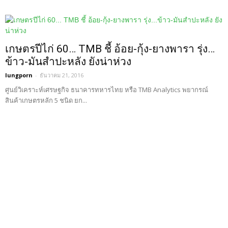
เกษตรปีไก่ 60… TMB ชี้ อ้อย-กุ้ง-ยางพารา รุ่ง…
ข้าว-มันสำปะหลัง ยังน่าห่วง
lungporn
-
ธันวาคม 21, 2016
ศูนย์วิเคราะห์เศรษฐกิจ ธนาคารทหารไทย หรือ TMB Analytics พยากรณ์
สินค้าเกษตรหลัก 5 ชนิด ยก...