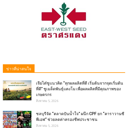
ข่าวที่น่าสนใจ
เจียไต๋ชูแนวคิด “ทุกผลผลิตที่ดี เริ่มต้นจากจุดเริ่มต้น
ที่ดี” ชูเมล็ดพันธุ์แตงโม เพื่อผลผลิตที่มีคุณภาพของ
เกษตรกร
สิงหาคม 5, 2026
ชลบุรีจัด “ตลาดปันน้ำใจ” ผนึก CPF ยก “คาราวานซี
พีเอฟ” ช่วยลดค่าครองชีพประชาชน
สิงหาคม 5, 2026